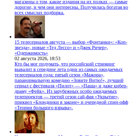
магазины о том, какие издания на их полках — самые
дорогие, и чем они интересны. Получилась богатая во
всех смыслах подборка.
15 телесериалов августа — выбор «Фонтанки»: «Коп-
звезда», новые «Тед Лессо» и «Джек Ричер»,
«Одержимость»
02 августа 2026,
18:53
Кто бы мог подумать, что российский стриминг
вывалит в середине лета одни из самых ожидаемых
телесериалов года: пятый сезон «Мажора»,
паранормальную комедию «Зовите Витю!», лучший
сериал с фестиваля «Пилот» — «Паша» и даже кибер-
драму «Фейк». Из зарубежных особо ожидаемых
телепроектов — третий сезон сай-фая «Укрытие»,
приквел «Блондинки в законе» и очередной спин-офф
«Теории большого взрыва».