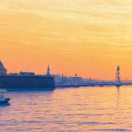
26 июня 2025, четверг
20:54:
На всякого подлеца довольно простоты. Молодые студийцы
Додина сыграли премьеру в МДТ по пьесе Островского
19:02:
Эрмитаж, Летний сад, Зоопарк и другие меняют часы
работы из-за «Алых парусов»
18:42:
Русский музей рассказал, сколько посетителей посмотрели
выставку Васнецова — это вековой рекорд Корпуса Бенуа
14:29:
Михаил Пиотровский анонсировал большую реставрацию
комплекса зданий Эрмитажа
Архив предыдущих материалов