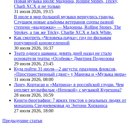
Новая музыка июля: Мадонна, Rolling Stones, Tricky,
Charli XCX и не только
31 июля 2026,
19:15
В июле в мир большой музыки вернулись гранды.
Слушаем новые альбомы ветеранов сцены разной
степени «выдержки» — Мадонны, Rolling Stones, The
Strokes, а так же Tricky, Charlie XCX и Jack White.
Как смотреть «Человека-паука»: гид по фильмам
популярной киновселенной
30 июля 2026,
16:37
Театр одного шамана: девять дней назад не стало
основателя театра «Особняк» Дмитрия Поднозова
29 июля 2026,
23:45
Куда пойти 31 июля—2 августа: праздник флоксов,
«Пространственный сдвиг» у Манежа и «Музыка мира»
31 июля 2026,
08:00
Линч, Кортасар и «Матрица» в российской глуши. Чем
цепляет мультфильм «Непокой» с музыкой Курехина?
28 июля 2026,
16:59
Книги-биографии: 7 ярких текстов о реальных людях от
монахинь Средневековья до Энтони Хопкинса
27 июля 2026,
18:00
Предыдущие статьи