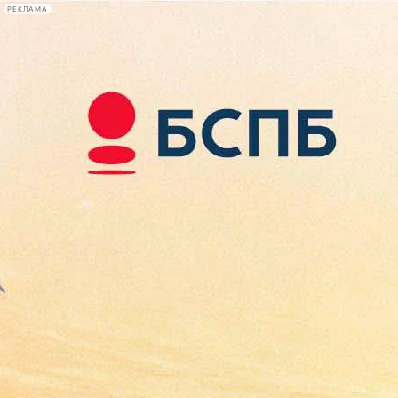
РЕКЛАМА
Афиша Plus
#телегид
Фонтанка.ру
Сегодня:
2026.08.08
16:21
Афиша Plus
кино
спектакли
выставки
концерты
лекции
книги
афиша плюс
новости
+