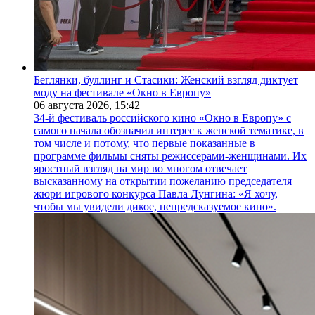
Беглянки, буллинг и Стасики: Женский взгляд диктует
моду на фестивале «Окно в Европу»
06 августа 2026,
15:42
34-й фестиваль российского кино «Окно в Европу» с
самого начала обозначил интерес к женской тематике, в
том числе и потому, что первые показанные в
программе фильмы сняты режиссерами-женщинами. Их
яростный взгляд на мир во многом отвечает
высказанному на открытии пожеланию председателя
жюри игрового конкурса Павла Лунгина: «Я хочу,
чтобы мы увидели дикое, непредсказуемое кино».