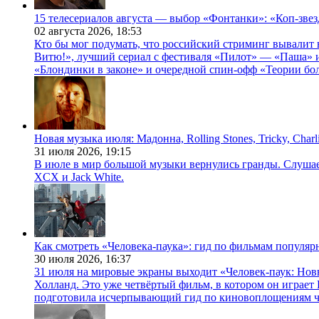
15 телесериалов августа — выбор «Фонтанки»: «Коп-зве
02 августа 2026,
18:53
Кто бы мог подумать, что российский стриминг вывалит 
Витю!», лучший сериал с фестиваля «Пилот» — «Паша» и
«Блондинки в законе» и очередной спин-офф «Теории бо
Новая музыка июля: Мадонна, Rolling Stones, Tricky, Char
31 июля 2026,
19:15
В июле в мир большой музыки вернулись гранды. Слушаем 
XCX и Jack White.
Как смотреть «Человека-паука»: гид по фильмам популя
30 июля 2026,
16:37
31 июля на мировые экраны выходит «Человек-паук: Нов
Холланд. Это уже четвёртый фильм, в котором он играет 
подготовила исчерпывающий гид по киновоплощениям ч