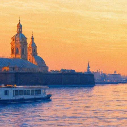
20 февраля 2025, четверг
15:06:
Салют на День защитника Отечества закроет Заячий остров р
15:05:
«Пальмира стояла в руинах много раз». Михаил Пиотровский р
Архив предыдущих материалов
Какие книги — самые дорогие в магази