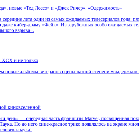
зда», новые «Тед Лессо» и «Джек Ричер», «Одержимость»
в середине лета одни из самых ожидаемых телесериалов года: 
 даже кибер-драму «Фейк». Из зарубежных особо ожидаемых тел
льшого взрыва».
li XCX и не только
новые альбомы ветеранов сцены разной степени «выдержки» — Мад
рной киновселенной
ый день» — очередная часть франшизы Marvel, посвящённая пох
Паука. Но до него сине-красное трико появлялось на экране мно
еловека-паука!