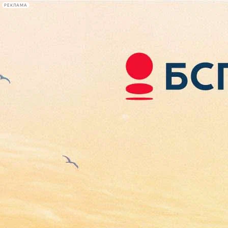
РЕКЛАМА
Афиша Plus
#телегид
Фонтанка.ру
Сегодня:
2026.08.07
00:19
Афиша Plus
кино
спектакли
выставки
концерты
лекции
книги
афиша плюс
новости
+