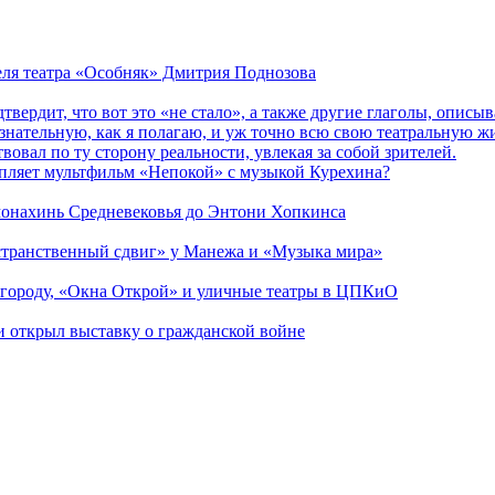
теля театра «Особняк» Дмитрия Поднозова
дтвердит, что вот это «не стало», а также другие глаголы, опи
сознательную, как я полагаю, и уж точно всю свою театральную 
вовал по ту сторону реальности, увлекая за собой зрителей.
епляет мультфильм «Непокой» с музыкой Курехина?
 монахинь Средневековья до Энтони Хопкинса
странственный сдвиг» у Манежа и «Музыка мира»
 городу, «Окна Открой» и уличные театры в ЦПКиО
ии открыл выставку о гражданской войне