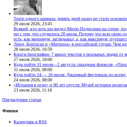
Театр одного шамана: девять дней назад не стало основа
29 июля 2026,
23:45
Всякий, кто хоть раз видел Митю Поднозова на сцене, по
ни с тем, что случилось 20 июля. Потому что всю свою 
есть, как минимум, заглядывал, а, как максимум, путешест
Линч, Кортасар и «Матрица» в российской глуши. Чем ц
28 июля 2026,
16:59
Книги-биографии: 7 ярких текстов о реальных людях от
27 июля 2026,
18:00
Куда пойти 31 июля—2 августа: праздник флоксов, «Про
31 июля 2026,
08:00
Куда пойти 24 — 26 июля: Джазовый фестиваль по всему
24 июля 2026,
08:00
«Испания в огне» и 90 лет спустя: Музей истории религ
23 июля 2026,
11:18
Предыдущие статьи
Фишки
Календарь в RSS