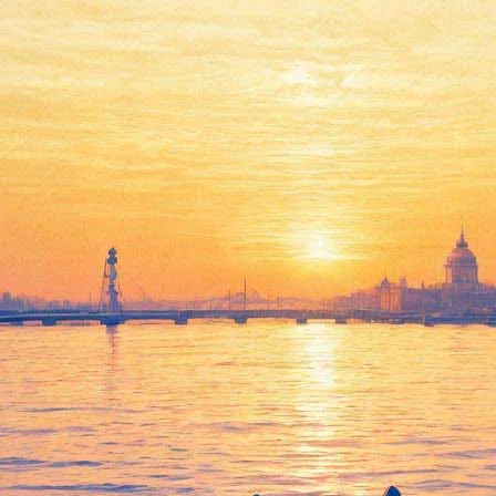
аньше обычного
ассказал о перспективах работ в Сирии
нах Петербурга?