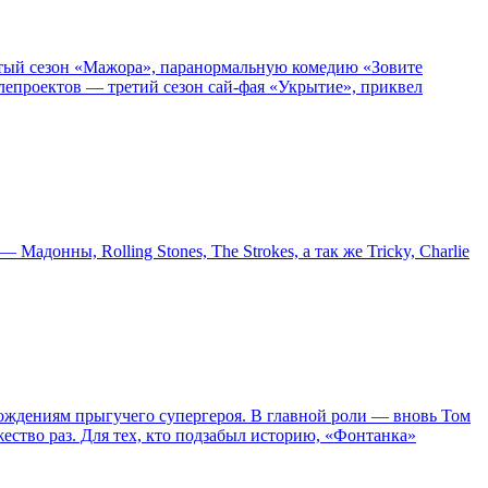
пятый сезон «Мажора», паранормальную комедию «Зовите
епроектов — третий сезон сай-фая «Укрытие», приквел
онны, Rolling Stones, The Strokes, а так же Tricky, Charlie
ождениям прыгучего супергероя. В главной роли — вновь Том
жество раз. Для тех, кто подзабыл историю, «Фонтанка»