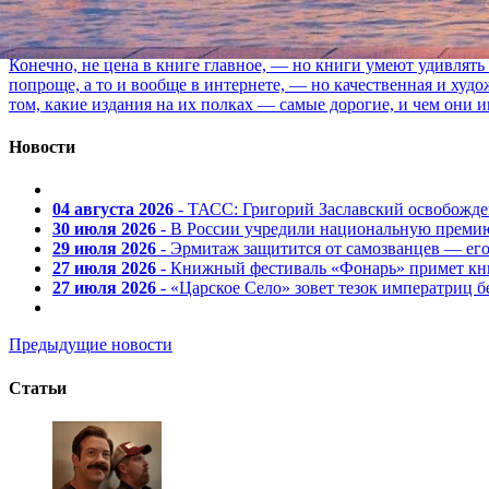
06 августа 2026, 12:13
Конечно, не цена в книге главное, — но книги умеют удивлять
попроще, а то и вообще в интернете, — но качественная и ху
том, какие издания на их полках — самые дорогие, и чем они и
Новости
04 августа 2026
- ТАСС: Григорий Заславский освобожд
30 июля 2026
- В России учредили национальную премию
29 июля 2026
- Эрмитаж защитится от самозванцев — ег
27 июля 2026
- Книжный фестиваль «Фонарь» примет кни
27 июля 2026
- «Царское Село» зовет тезок императриц 
Предыдущие новости
Статьи