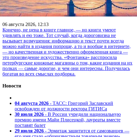
Какие книги — самые дорогие в
магазинах Петербурга?
06 августа 2026, 12:13
Конечно, не цена в книге главное, — но книги умеют
удивлять и ею тоже. Тот случай, когда дороговизна не
вызывает возмущения: информацию и текст почти всегда
можно найти в издания попроще, а то и вообще в интернете,
— но качественная и художественно оформленная книга —
это произведение искусства. «Фонтанка» расспросила
петербургские книжные магазины о том, какие издания на их
полках — самые дорогие, и чем они интересны. Получилась
богатая во всех смыслах подборка.
Новости
04 августа 2026
- ТАСС: Григорий Заславский
освобожден от должности ректора ГИТИСа
30 июля 2026
- В России учредили национальную
премию имени Майи Плисецкой, лауреаты вместе
поставят балет
29 июля 2026
- Эрмитаж защитится от самозванцев —
его имя стало «общеизвестным товарным знаком»