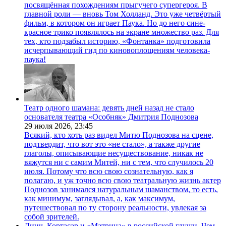
посвящённая похождениям прыгучего супергероя. В
главной роли — вновь Том Холланд. Это уже четвёртый
фильм, в котором он играет Паука. Но до него сине-
красное трико появлялось на экране множество раз. Для
тех, кто подзабыл историю, «Фонтанка» подготовила
исчерпывающий гид по киновоплощениям человека-
паука!
Театр одного шамана: девять дней назад не стало
основателя театра «Особняк» Дмитрия Поднозова
29 июля 2026,
23:45
Всякий, кто хоть раз видел Митю Поднозова на сцене,
подтвердит, что вот это «не стало», а также другие
глаголы, описывающие несуществование, никак не
вяжутся ни с самим Митей, ни с тем, что случилось 20
июля. Потому что всю свою сознательную, как я
полагаю, и уж точно всю свою театральную жизнь актер
Поднозов занимался натуральным шаманством, то есть,
как минимум, заглядывал, а, как максимум,
путешествовал по ту сторону реальности, увлекая за
собой зрителей.
Линч, Кортасар и «Матрица» в российской глуши. Чем