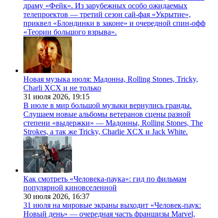
драму «Фейк». Из зарубежных особо ожидаемых
телепроектов — третий сезон сай-фая «Укрытие»,
приквел «Блондинки в законе» и очередной спин-офф
«Теории большого взрыва».
Новая музыка июля: Мадонна, Rolling Stones, Tricky,
Charli XCX и не только
31 июля 2026,
19:15
В июле в мир большой музыки вернулись гранды.
Слушаем новые альбомы ветеранов сцены разной
степени «выдержки» — Мадонны, Rolling Stones, The
Strokes, а так же Tricky, Charlie XCX и Jack White.
Как смотреть «Человека-паука»: гид по фильмам
популярной киновселенной
30 июля 2026,
16:37
31 июля на мировые экраны выходит «Человек-паук:
Новый день» — очередная часть франшизы Marvel,