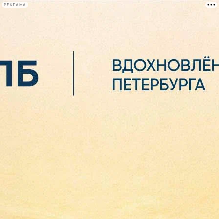
РЕКЛАМА
Афиша Plus
#телегид
Фонтанка.ру
Сегодня:
2026.08.06
19:01
Афиша Plus
кино
спектакли
выставки
концерты
лекции
книги
афиша плюс
новости
+