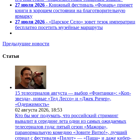
27 июля 2026
- Книжный фестиваль «Фонарь» примет
книги в хорошем состоянии на благотворительную
ярмарку
27 июля 2026
- «Царское Село» зовет тезок императриц
бесплатно посетить музейные маршруты
Предыдущие новости
Статьи
15 телесериалов августа — выбор «Фонтанки»: «Коп-
звезда», новые «Тед Лессо» и «Джек Ричер»,
«Одержимость»
02 августа 2026,
18:53
Кто бы мог подумать, что российский стриминг
вывалит в середине лета одни из самых ожидаемых
телесериалов года: пятый сезон «Мажора»,
паранормальную комедию «Зовите Витю!», лучший
сериал с фестиваля «Пилот» — «Паша» и даже кибер-