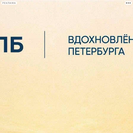
РЕКЛАМА
Афиша Plus
#телегид
Фонтанка.ру
Сегодня:
2026.08.06
05:36
Афиша Plus
кино
спектакли
выставки
концерты
лекции
книги
афиша плюс
новости
+