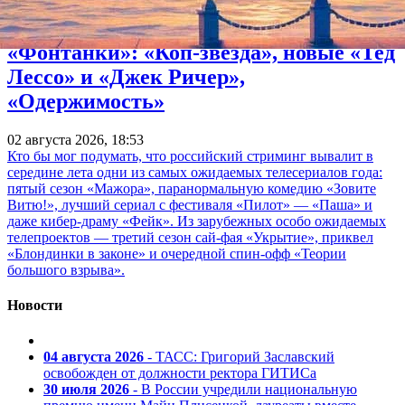
15 телесериалов августа — выбор
«Фонтанки»: «Коп-звезда», новые «Тед
Лессо» и «Джек Ричер»,
«Одержимость»
02 августа 2026, 18:53
Кто бы мог подумать, что российский стриминг вывалит в
середине лета одни из самых ожидаемых телесериалов года:
пятый сезон «Мажора», паранормальную комедию «Зовите
Витю!», лучший сериал с фестиваля «Пилот» — «Паша» и
даже кибер-драму «Фейк». Из зарубежных особо ожидаемых
телепроектов — третий сезон сай-фая «Укрытие», приквел
«Блондинки в законе» и очередной спин-офф «Теории
большого взрыва».
Новости
04 августа 2026
- ТАСС: Григорий Заславский
освобожден от должности ректора ГИТИСа
30 июля 2026
- В России учредили национальную