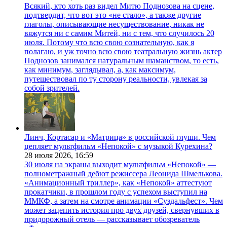
Всякий, кто хоть раз видел Митю Поднозова на сцене,
подтвердит, что вот это «не стало», а также другие
глаголы, описывающие несуществование, никак не
вяжутся ни с самим Митей, ни с тем, что случилось 20
июля. Потому что всю свою сознательную, как я
полагаю, и уж точно всю свою театральную жизнь актер
Поднозов занимался натуральным шаманством, то есть,
как минимум, заглядывал, а, как максимум,
путешествовал по ту сторону реальности, увлекая за
собой зрителей.
Линч, Кортасар и «Матрица» в российской глуши. Чем
цепляет мультфильм «Непокой» с музыкой Курехина?
28 июля 2026,
16:59
30 июля на экраны выходит мультфильм «Непокой» —
полнометражный дебют режиссера Леонида Шмелькова.
«Анимационный триллер», как «Непокой» аттестуют
прокатчики, в прошлом году с успехом выступил на
ММКФ, а затем на смотре анимации «Суздальфест». Чем
может зацепить история про двух друзей, свернувших в
придорожный отель — рассказывает обозреватель