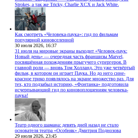
Strokes, а так же Tricky, Charlie XCX и Jack White.
Как смотреть «Человека-паука»: гид по фильмам
популярной киновселенной
30 июля 2026,
16:37
31 июля на мировые экраны выходит «Человек-паук:
Новый день» — очередная часть франшизы Marvel,
посвящённая похождениям прыгучего супергероя. В
главной роли — вновь Том Холланд. Это уже четвёртый
фильм, в котором он играет Паука. Но до него сине-
красное трико появлялось на экране множество раз. Для
тех, кто подзабыл историю, «Фонтанка» подготовила
исчерпывающий гид по киновоплощениям человека-
паука!
Театр одного шамана: девять дней назад не стало
основателя театра «Особняк» Дмитрия Поднозова
29 июля 2026,
23:45