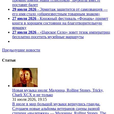
премию имени Майи Плисецкой, лауреаты вместе
поставят балет
29 июля 2026
- Эрмитаж защитится от самозванцев —
его имя стало «общеизвестным товарным знаком»
27 июля 2026
- Книжный фестиваль «Фонарь» примет
книги в хорошем состоянии на благотворительную
ярмарку
27 июля 2026
- «Царское Село» зовет тезок императриц
бесплатно посетить музейные маршруты
Предыдущие новости
Статьи
Новая музыка июля: Мадонна, Rolling Stones, Tricky,
Charli XCX и не только
31 июля 2026,
19:15
В июле в мир большой музыки вернулись гранды.
Слушаем новые альбомы ветеранов сцены разной
степени «выдержки» — Мадонны, Rolling Stones, The