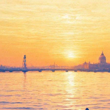
16 июня 2023, пятница
19:36:
У нового фильма «Бэтмен: Отважный и смелый»
официально появился режиссер
08:00:
Куда пойти 16 -18 июня: парусники в Кронштадте, джаз в
Гатчине и рок на Дворцовой
Архив предыдущих материалов