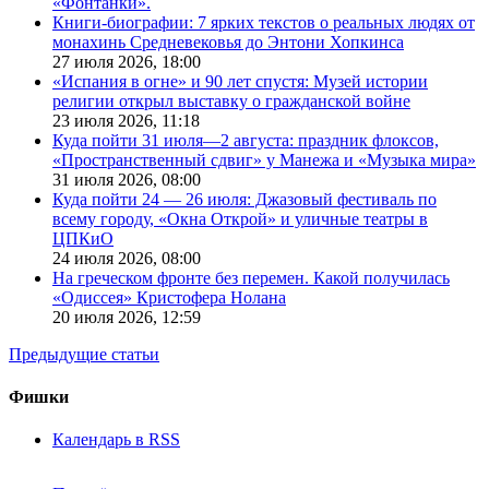
«Фонтанки».
Книги-биографии: 7 ярких текстов о реальных людях от
монахинь Средневековья до Энтони Хопкинса
27 июля 2026,
18:00
«Испания в огне» и 90 лет спустя: Музей истории
религии открыл выставку о гражданской войне
23 июля 2026,
11:18
Куда пойти 31 июля—2 августа: праздник флоксов,
«Пространственный сдвиг» у Манежа и «Музыка мира»
31 июля 2026,
08:00
Куда пойти 24 — 26 июля: Джазовый фестиваль по
всему городу, «Окна Открой» и уличные театры в
ЦПКиО
24 июля 2026,
08:00
На греческом фронте без перемен. Какой получилась
«Одиссея» Кристофера Нолана
20 июля 2026,
12:59
Предыдущие статьи
Фишки
Календарь в RSS