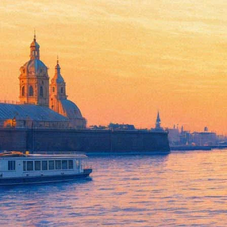
19 ноября 2022, суббота
13:15:
Пост не диета: перерождение Анастасии Ивлеевой в мужском
Архив предыдущих материалов
Куда пойти 7–9 августа: «Пикник Афиш