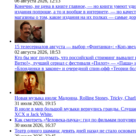
06 августа 2026,
12:13
Конечно, не цена в книге главное, — но книги умеют уди
издания попроще, а то и вообще в интернете, — но каче
магазины о том, какие издания на их полках — самые дор
15 телесериалов августа — выбор «Фонтанки»: «Коп-зве
02 августа 2026,
18:53
Кто бы мог подумать, что российский стриминг вывалит 
Витю!», лучший сериал с фестиваля «Пилот» — «Паша» и
«Блондинки в законе» и очередной спин-офф «Теории бо
Новая музыка июля: Мадонна, Rolling Stones, Tricky, Char
31 июля 2026,
19:15
В июле в мир большой музыки вернулись гранды. Слушаем 
XCX и Jack White.
Как смотреть «Человека-паука»: гид по фильмам популя
30 июля 2026,
16:37
Театр одного шамана: девять дней назад не стало основа