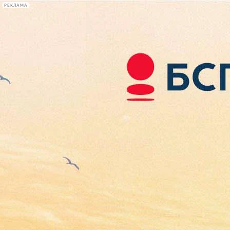
РЕКЛАМА
Афиша Plus
#телегид
Фонтанка.ру
Сегодня:
2026.08.07
21:13
Афиша Plus
кино
спектакли
выставки
концерты
лекции
книги
афиша плюс
новости
+