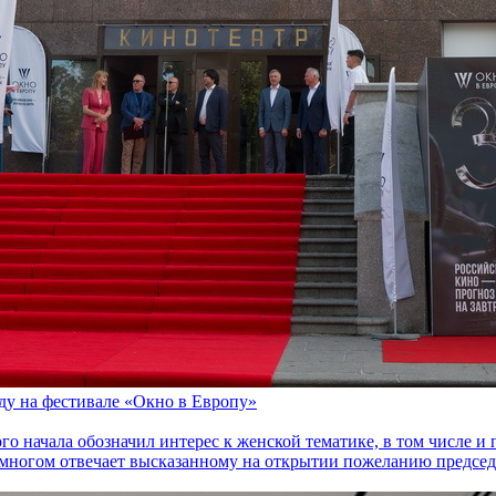
оду на фестивале «Окно в Европу»
го начала обозначил интерес к женской тематике, в том числе 
многом отвечает высказанному на открытии пожеланию председа