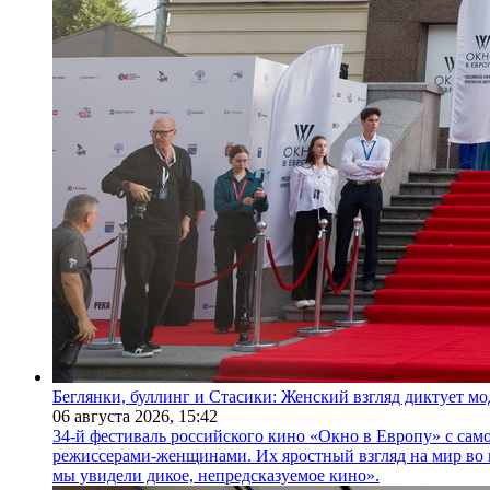
Беглянки, буллинг и Стасики: Женский взгляд диктует м
06 августа 2026,
15:42
34-й фестиваль российского кино «Окно в Европу» с само
режиссерами-женщинами. Их яростный взгляд на мир во 
мы увидели дикое, непредсказуемое кино».