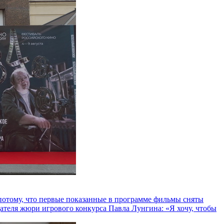
и потому, что первые показанные в программе фильмы сняты
теля жюри игрового конкурса Павла Лунгина: «Я хочу, чтобы