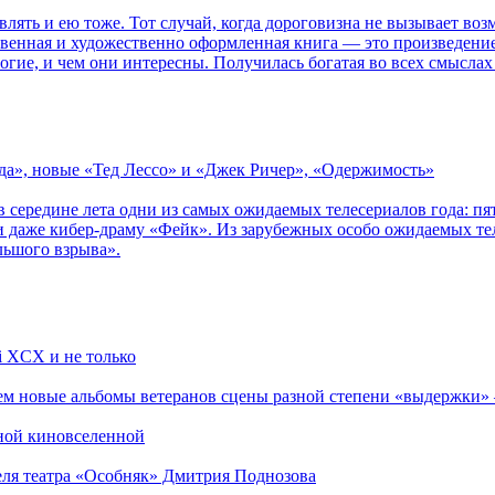
влять и ею тоже. Тот случай, когда дороговизна не вызывает в
ственная и художественно оформленная книга — это произведени
огие, и чем они интересны. Получилась богатая во всех смыслах
зда», новые «Тед Лессо» и «Джек Ричер», «Одержимость»
в середине лета одни из самых ожидаемых телесериалов года: 
 даже кибер-драму «Фейк». Из зарубежных особо ожидаемых тел
льшого взрыва».
li XCX и не только
новые альбомы ветеранов сцены разной степени «выдержки» — Мад
рной киновселенной
теля театра «Особняк» Дмитрия Поднозова