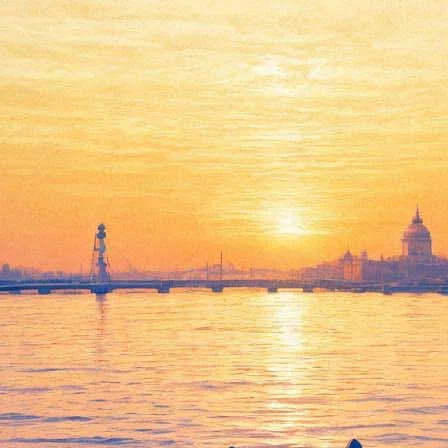
 «Монастыре»
и», песни «Короля и Шута» в Ледовом, 