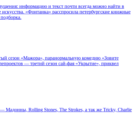
озмущения: информацию и текст почти всегда можно найти в
е искусства. «Фонтанка» расспросила петербургские книжные
 подборка.
пятый сезон «Мажора», паранормальную комедию «Зовите
епроектов — третий сезон сай-фая «Укрытие», приквел
онны, Rolling Stones, The Strokes, а так же Tricky, Charlie