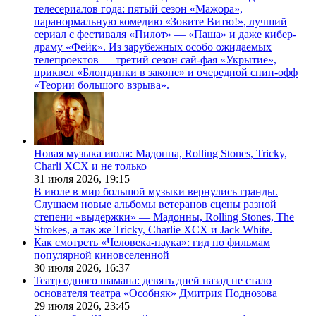
телесериалов года: пятый сезон «Мажора»,
паранормальную комедию «Зовите Витю!», лучший
сериал с фестиваля «Пилот» — «Паша» и даже кибер-
драму «Фейк». Из зарубежных особо ожидаемых
телепроектов — третий сезон сай-фая «Укрытие»,
приквел «Блондинки в законе» и очередной спин-офф
«Теории большого взрыва».
Новая музыка июля: Мадонна, Rolling Stones, Tricky,
Charli XCX и не только
31 июля 2026,
19:15
В июле в мир большой музыки вернулись гранды.
Слушаем новые альбомы ветеранов сцены разной
степени «выдержки» — Мадонны, Rolling Stones, The
Strokes, а так же Tricky, Charlie XCX и Jack White.
Как смотреть «Человека-паука»: гид по фильмам
популярной киновселенной
30 июля 2026,
16:37
Театр одного шамана: девять дней назад не стало
основателя театра «Особняк» Дмитрия Поднозова
29 июля 2026,
23:45