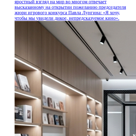
яростный взгляд на мир во многом отвечает
высказанному на открытии пожеланию председателя
жюри игрового конкурса Павла Лунгина: «Я хочу,
чтобы мы увидели дикое, непредсказуемое кино».