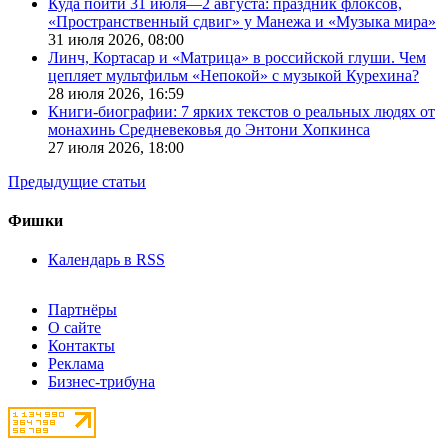
Куда пойти 31 июля—2 августа: праздник флоксов,
«Пространственный сдвиг» у Манежа и «Музыка мира»
31 июля 2026,
08:00
Линч, Кортасар и «Матрица» в российской глуши. Чем
цепляет мультфильм «Непокой» с музыкой Курехина?
28 июля 2026,
16:59
Книги-биографии: 7 ярких текстов о реальных людях от
монахинь Средневековья до Энтони Хопкинса
27 июля 2026,
18:00
Предыдущие статьи
Фишки
Календарь в RSS
Партнёры
О сайте
Контакты
Реклама
Бизнес-трибуна