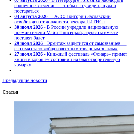
07 августа 2026
- В Петербурге готовятся наблюдать
солнечное затмение — чтобы его увидеть, нужно
постараться
04 августа 2026
- ТАСС: Григорий Заславский
освобожден от должности ректора ГИТИСа
30 июля 2026
- В России учредили национальную
премию имени Майи Плисецкой, лауреаты вместе
поставят балет
29 июля 2026
- Эрмитаж защитится от самозванцев —
его имя стало «общеизвестным товарным знаком»
27 июля 2026
- Книжный фестиваль «Фонарь» примет
книги в хорошем состоянии на благотворительную
ярмарку
Предыдущие новости
Статьи