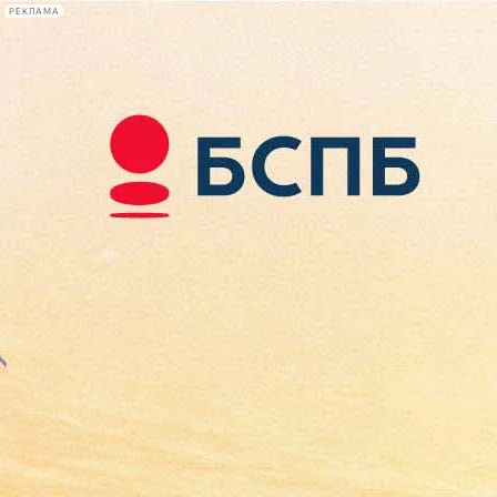
РЕКЛАМА
Афиша Plus
#телегид
Фонтанка.ру
Сегодня:
2026.08.08
07:15
Афиша Plus
кино
спектакли
выставки
концерты
лекции
книги
афиша плюс
новости
+