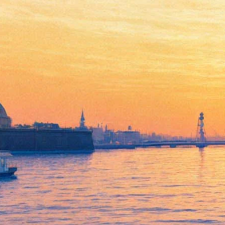
03 ноября 2022, четверг
21:42:
Минкульт отменил Московскую биеннале современного
искусства за несколько дней до ее открытия
21:41:
В Петербурге открыли выставку вещей и фотографий Юрия
Никулина
14:14:
«Золотая маска» назвала номинантов. Лучших режиссеров
и драматургов выбирать не будут
09:30:
Куда пойти 3–6 ноября: «Чудо света» в Петропавловке,
современный танец в Александринке и архитектура из
будущего
Архив предыдущих материалов