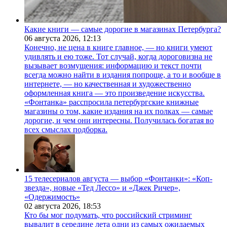
Какие книги — самые дорогие в магазинах Петербурга?
06 августа 2026,
12:13
Конечно, не цена в книге главное, — но книги умеют
удивлять и ею тоже. Тот случай, когда дороговизна не
вызывает возмущения: информацию и текст почти
всегда можно найти в издания попроще, а то и вообще в
интернете, — но качественная и художественно
оформленная книга — это произведение искусства.
«Фонтанка» расспросила петербургские книжные
магазины о том, какие издания на их полках — самые
дорогие, и чем они интересны. Получилась богатая во
всех смыслах подборка.
15 телесериалов августа — выбор «Фонтанки»: «Коп-
звезда», новые «Тед Лессо» и «Джек Ричер»,
«Одержимость»
02 августа 2026,
18:53
Кто бы мог подумать, что российский стриминг
вывалит в середине лета одни из самых ожидаемых