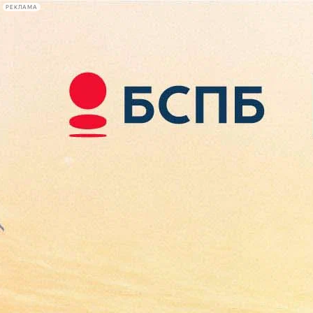
РЕКЛАМА
Афиша Plus
#телегид
Фонтанка.ру
Сегодня:
2026.08.08
00:54
Афиша Plus
кино
спектакли
выставки
концерты
лекции
книги
афиша плюс
новости
+