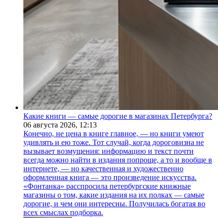
Какие книги — самые дорогие в магазинах Петербурга?
06 августа 2026,
12:13
Конечно, не цена в книге главное, — но книги умеют
удивлять и ею тоже. Тот случай, когда дороговизна не
вызывает возмущения: информацию и текст почти
всегда можно найти в издания попроще, а то и вообще в
интернете, — но качественная и художественно
оформленная книга — это произведение искусства.
«Фонтанка» расспросила петербургские книжные
магазины о том, какие издания на их полках — самые
дорогие, и чем они интересны. Получилась богатая во
всех смыслах подборка.