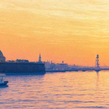
20 сентября 2022, вторник
21:55:
Как выглядят сегодня места из фильма «Брат» в Петербурге?
15:35:
С выставки в здании Новой Третьяковки украли картину
современной художницы
13:42:
Концерты «Сплина» отменили еще в нескольких городах
России
Архив предыдущих материалов