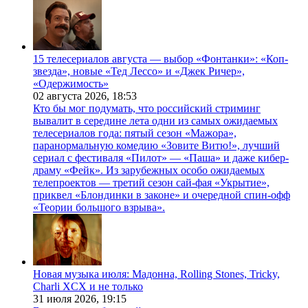
15 телесериалов августа — выбор «Фонтанки»: «Коп-
звезда», новые «Тед Лессо» и «Джек Ричер»,
«Одержимость»
02 августа 2026,
18:53
Кто бы мог подумать, что российский стриминг
вывалит в середине лета одни из самых ожидаемых
телесериалов года: пятый сезон «Мажора»,
паранормальную комедию «Зовите Витю!», лучший
сериал с фестиваля «Пилот» — «Паша» и даже кибер-
драму «Фейк». Из зарубежных особо ожидаемых
телепроектов — третий сезон сай-фая «Укрытие»,
приквел «Блондинки в законе» и очередной спин-офф
«Теории большого взрыва».
Новая музыка июля: Мадонна, Rolling Stones, Tricky,
Charli XCX и не только
31 июля 2026,
19:15