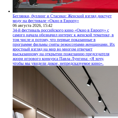
Беглянки, буллинг и Стасики: Женский взгляд диктует
моду на фестивале «Окно в Европу»
06 августа 2026,
15:42
34-й фестиваль российского кино «Окно в Европу» с
самого начала обозначил интерес к женской тематике, в
том числе и потому, что первые показанные в
программе фильмы сняты режиссерами-женщинами. Их
яростный взгляд на мир во многом отвечает
высказанному на открытии пожеланию председателя
жюри игрового конкурса Павла Лунгина: «Я хочу,
чтобы мы увидели дикое, непредсказуемое кино».