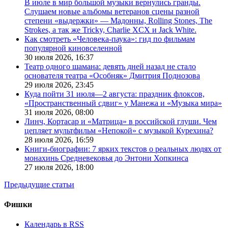
В июле в мир большой музыки вернулись гранды.
Слушаем новые альбомы ветеранов сцены разной
степени «выдержки» — Мадонны, Rolling Stones, The
Strokes, а так же Tricky, Charlie XCX и Jack White.
Как смотреть «Человека-паука»: гид по фильмам
популярной киновселенной
30 июля 2026,
16:37
Театр одного шамана: девять дней назад не стало
основателя театра «Особняк» Дмитрия Поднозова
29 июля 2026,
23:45
Куда пойти 31 июля—2 августа: праздник флоксов,
«Пространственный сдвиг» у Манежа и «Музыка мира»
31 июля 2026,
08:00
Линч, Кортасар и «Матрица» в российской глуши. Чем
цепляет мультфильм «Непокой» с музыкой Курехина?
28 июля 2026,
16:59
Книги-биографии: 7 ярких текстов о реальных людях от
монахинь Средневековья до Энтони Хопкинса
27 июля 2026,
18:00
Предыдущие статьи
Фишки
Календарь в RSS