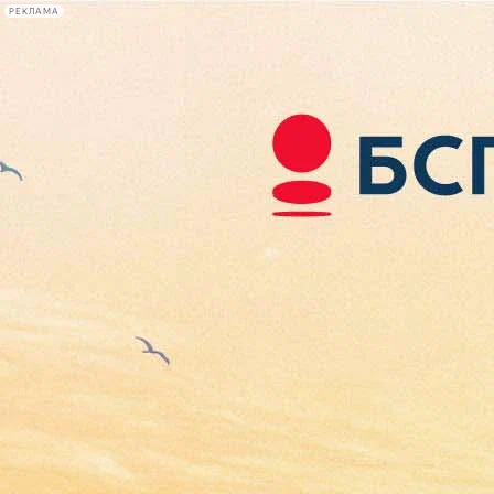
РЕКЛАМА
Афиша Plus
#телегид
Фонтанка.ру
Сегодня:
2026.08.07
02:15
Афиша Plus
кино
спектакли
выставки
концерты
лекции
книги
афиша плюс
новости
+