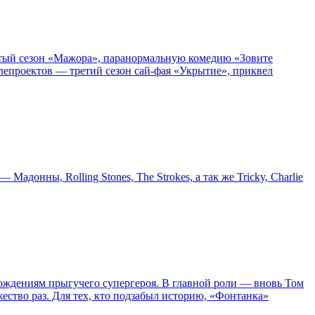
пятый сезон «Мажора», паранормальную комедию «Зовите
епроектов — третий сезон сай-фая «Укрытие», приквел
онны, Rolling Stones, The Strokes, а так же Tricky, Charlie
ождениям прыгучего супергероя. В главной роли — вновь Том
жество раз. Для тех, кто подзабыл историю, «Фонтанка»