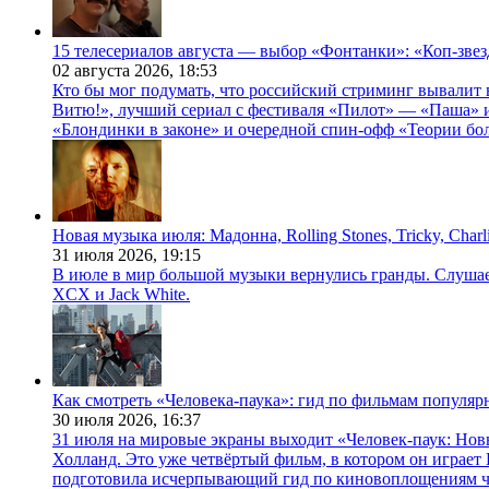
15 телесериалов августа — выбор «Фонтанки»: «Коп-зве
02 августа 2026,
18:53
Кто бы мог подумать, что российский стриминг вывалит 
Витю!», лучший сериал с фестиваля «Пилот» — «Паша» и
«Блондинки в законе» и очередной спин-офф «Теории бо
Новая музыка июля: Мадонна, Rolling Stones, Tricky, Char
31 июля 2026,
19:15
В июле в мир большой музыки вернулись гранды. Слушаем 
XCX и Jack White.
Как смотреть «Человека-паука»: гид по фильмам популя
30 июля 2026,
16:37
31 июля на мировые экраны выходит «Человек-паук: Нов
Холланд. Это уже четвёртый фильм, в котором он играет 
подготовила исчерпывающий гид по киновоплощениям ч