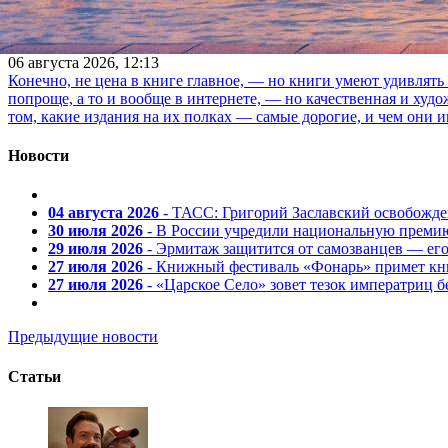
Какие книги — самые дорогие в магази
06 августа 2026, 12:13
Конечно, не цена в книге главное, — но книги умеют удивлять
попроще, а то и вообще в интернете, — но качественная и ху
том, какие издания на их полках — самые дорогие, и чем они и
Новости
04 августа 2026
- ТАСС: Григорий Заславский освобожд
30 июля 2026
- В России учредили национальную премию
29 июля 2026
- Эрмитаж защитится от самозванцев — ег
27 июля 2026
- Книжный фестиваль «Фонарь» примет кни
27 июля 2026
- «Царское Село» зовет тезок императриц 
Предыдущие новости
Статьи