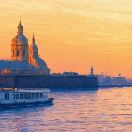
28 июля 2022, четверг
18:33:
«Асфальтовое солнце»: почему «ламповое» кино о 1980-х — б
15:56:
Взрывы и нуар: вышел первый тизер фильма Кристофера Нола
14:05:
Джордж Мартин не попал на премьеру «Дома дракона», прикве
Архив предыдущих материалов