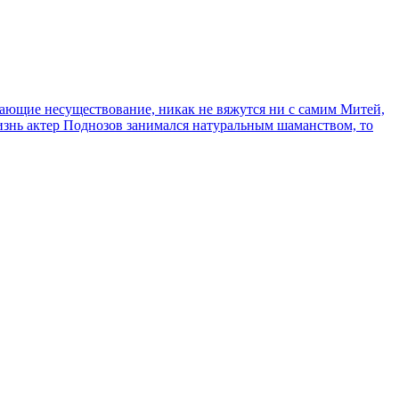
сывающие несуществование, никак не вяжутся ни с самим Митей,
жизнь актер Поднозов занимался натуральным шаманством, то