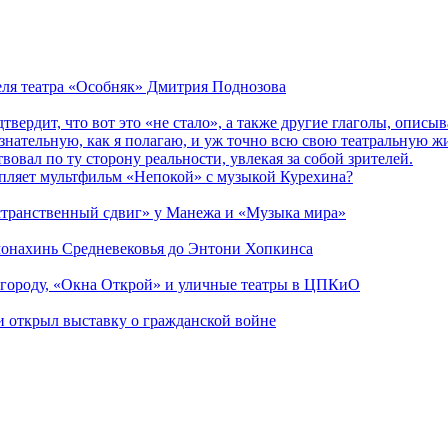
теля театра «Особняк» Дмитрия Поднозова
дтвердит, что вот это «не стало», а также другие глаголы, опи
сознательную, как я полагаю, и уж точно всю свою театральную 
вовал по ту сторону реальности, увлекая за собой зрителей.
епляет мультфильм «Непокой» с музыкой Курехина?
странственный сдвиг» у Манежа и «Музыка мира»
 монахинь Средневековья до Энтони Хопкинса
 городу, «Окна Открой» и уличные театры в ЦПКиО
ии открыл выставку о гражданской войне