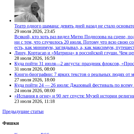
Театр одного шамана: девять дней назад не стало основа
29 июля 2026,
23:45
Всякий, кто хоть раз видел Митю Поднозова на сцене, по
ни с тем, что случилось 20 июля. Потому что всю свою 
есть, как минимум, заглядывал, а, как максимум, путешест
Линч, Кортасар и «Матрица» в российской глуши. Чем ц
28 июля 2026,
16:59
Куда пойти 31 июля—2 августа: праздник флоксов, «Про
31 июля 2026,
08:00
Книги-биографии: 7 ярких текстов о реальных людях от
27 июля 2026,
18:00
Куда пойти 24 — 26 июля: Джазовый фестиваль по всему
24 июля 2026,
08:00
«Испания в огне» и 90 лет спустя: Музей истории религ
23 июля 2026,
11:18
Предыдущие статьи
Фишки