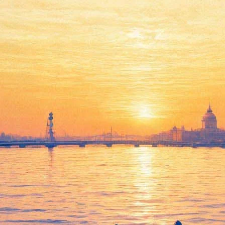
ольше, чем молодежная драма
на об «отце атомной бомбы»
ла «Игры престолов»: у него ковид