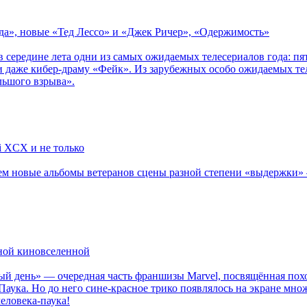
зда», новые «Тед Лессо» и «Джек Ричер», «Одержимость»
в середине лета одни из самых ожидаемых телесериалов года: 
 даже кибер-драму «Фейк». Из зарубежных особо ожидаемых тел
льшого взрыва».
li XCX и не только
новые альбомы ветеранов сцены разной степени «выдержки» — Мад
рной киновселенной
ый день» — очередная часть франшизы Marvel, посвящённая пох
Паука. Но до него сине-красное трико появлялось на экране мно
еловека-паука!