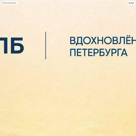
РЕКЛАМА
Афиша Plus
#телегид
Фонтанка.ру
Сегодня:
2026.08.06
16:19
Афиша Plus
кино
спектакли
выставки
концерты
лекции
книги
афиша плюс
новости
+