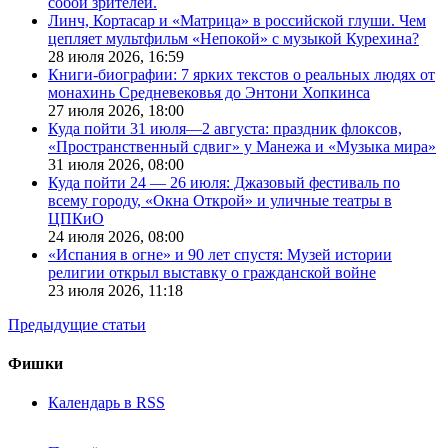
собой зрителей.
Линч, Кортасар и «Матрица» в российской глуши. Чем
цепляет мультфильм «Непокой» с музыкой Курехина?
28 июля 2026,
16:59
Книги-биографии: 7 ярких текстов о реальных людях от
монахинь Средневековья до Энтони Хопкинса
27 июля 2026,
18:00
Куда пойти 31 июля—2 августа: праздник флоксов,
«Пространственный сдвиг» у Манежа и «Музыка мира»
31 июля 2026,
08:00
Куда пойти 24 — 26 июля: Джазовый фестиваль по
всему городу, «Окна Открой» и уличные театры в
ЦПКиО
24 июля 2026,
08:00
«Испания в огне» и 90 лет спустя: Музей истории
религии открыл выставку о гражданской войне
23 июля 2026,
11:18
Предыдущие статьи
Фишки
Календарь в RSS