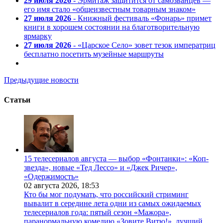
29 июля 2026
- Эрмитаж защитится от самозванцев —
его имя стало «общеизвестным товарным знаком»
27 июля 2026
- Книжный фестиваль «Фонарь» примет
книги в хорошем состоянии на благотворительную
ярмарку
27 июля 2026
- «Царское Село» зовет тезок императриц
бесплатно посетить музейные маршруты
Предыдущие новости
Статьи
15 телесериалов августа — выбор «Фонтанки»: «Коп-
звезда», новые «Тед Лессо» и «Джек Ричер»,
«Одержимость»
02 августа 2026,
18:53
Кто бы мог подумать, что российский стриминг
вывалит в середине лета одни из самых ожидаемых
телесериалов года: пятый сезон «Мажора»,
паранормальную комедию «Зовите Витю!», лучший