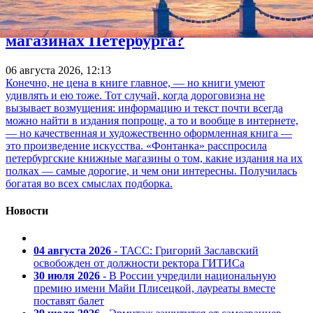
Какие книги — самые дорогие в
магазинах Петербурга?
06 августа 2026, 12:13
Конечно, не цена в книге главное, — но книги умеют
удивлять и ею тоже. Тот случай, когда дороговизна не
вызывает возмущения: информацию и текст почти всегда
можно найти в издания попроще, а то и вообще в интернете,
— но качественная и художественно оформленная книга —
это произведение искусства. «Фонтанка» расспросила
петербургские книжные магазины о том, какие издания на их
полках — самые дорогие, и чем они интересны. Получилась
богатая во всех смыслах подборка.
Новости
04 августа 2026
- ТАСС: Григорий Заславский
освобожден от должности ректора ГИТИСа
30 июля 2026
- В России учредили национальную
премию имени Майи Плисецкой, лауреаты вместе
поставят балет