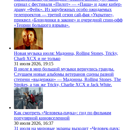
сериал с фестиваля «Пилот» — «Паша» и даже кибер-
драму «Фейк». Из зарубежных особо ожидаемых
телепроектов — третий сезон сай-фая «Укрытие»,
приквел «Блондинки в законе» и очередной спин-офф
«Теории большого взрыва».
Новая музыка июля: Мадонна, Rolling Stones, Tricky,
Charli XCX и не только
31 июля 2026,
19:15
В июле в мир большой музыки вернулись гранды.
Слушаем новые альбомы ветеранов сцены разной
степени «выдержки» — Мадонны, Rolling Stones, The
Strokes, а так же Tricky, Charlie XCX и Jack White.
Как смотреть «Человека-паука»: гид по фильмам
популярной киновселенной
30 июля 2026,
16:37
31 июля на мировые экраны выходит «Человек-паук: