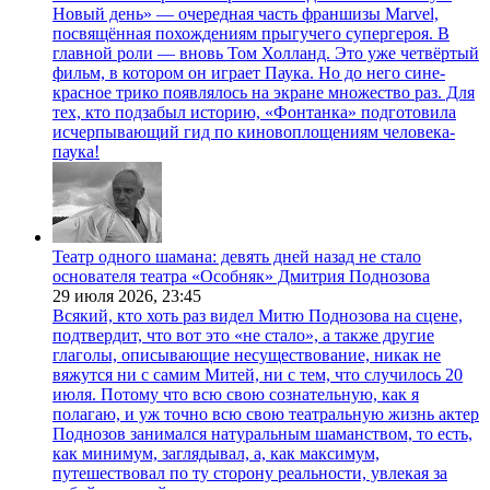
Новый день» — очередная часть франшизы Marvel,
посвящённая похождениям прыгучего супергероя. В
главной роли — вновь Том Холланд. Это уже четвёртый
фильм, в котором он играет Паука. Но до него сине-
красное трико появлялось на экране множество раз. Для
тех, кто подзабыл историю, «Фонтанка» подготовила
исчерпывающий гид по киновоплощениям человека-
паука!
Театр одного шамана: девять дней назад не стало
основателя театра «Особняк» Дмитрия Поднозова
29 июля 2026,
23:45
Всякий, кто хоть раз видел Митю Поднозова на сцене,
подтвердит, что вот это «не стало», а также другие
глаголы, описывающие несуществование, никак не
вяжутся ни с самим Митей, ни с тем, что случилось 20
июля. Потому что всю свою сознательную, как я
полагаю, и уж точно всю свою театральную жизнь актер
Поднозов занимался натуральным шаманством, то есть,
как минимум, заглядывал, а, как максимум,
путешествовал по ту сторону реальности, увлекая за