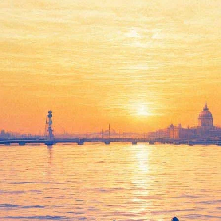
21 мая 2022, суббота
22:44:
«И жить им вечно»: как костюмы из «Русского ковчега»
Сокурова стали сокровищами Эрмитажа
17:05:
Петергоф под музыку и цветной дым запустил Самсона.
Смотрите, как прошел праздник фонтанов
Архив предыдущих материалов