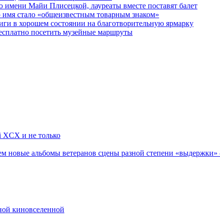
 имени Майи Плисецкой, лауреаты вместе поставят балет
о имя стало «общеизвестным товарным знаком»
ги в хорошем состоянии на благотворительную ярмарку
бесплатно посетить музейные маршруты
li XCX и не только
новые альбомы ветеранов сцены разной степени «выдержки» — Мад
рной киновселенной