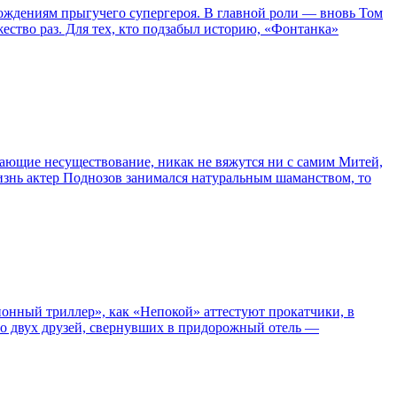
ождениям прыгучего супергероя. В главной роли — вновь Том
жество раз. Для тех, кто подзабыл историю, «Фонтанка»
сывающие несуществование, никак не вяжутся ни с самим Митей,
жизнь актер Поднозов занимался натуральным шаманством, то
нный триллер», как «Непокой» аттестуют прокатчики, в
ро двух друзей, свернувших в придорожный отель —