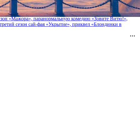
 сезон «Мажора», паранормальную комедию «Зовите Витю!»,
ретий сезон сай-фая «Укрытие», приквел «Блондинки в