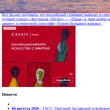
02 августа 2026, 18:53
Кто бы мог подумать, что российский стриминг вывалит в сер
лучший сериал с фестиваля «Пилот» — «Паша» и даже кибер-д
законе» и очередной спин-офф «Теории большого взрыва».
РЕКЛАМА
Новости
04 августа 2026
- ТАСС: Григорий Заславский освобожд