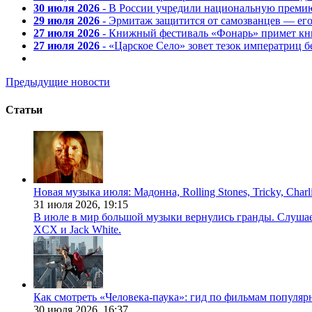
30 июля 2026
- В России учредили национальную премию
29 июля 2026
- Эрмитаж защитится от самозванцев — ег
27 июля 2026
- Книжный фестиваль «Фонарь» примет кни
27 июля 2026
- «Царское Село» зовет тезок императриц 
Предыдущие новости
Статьи
Новая музыка июля: Мадонна, Rolling Stones, Tricky, Char
31 июля 2026,
19:15
В июле в мир большой музыки вернулись гранды. Слушаем 
XCX и Jack White.
Как смотреть «Человека-паука»: гид по фильмам популя
30 июля 2026,
16:37