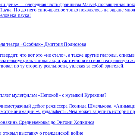
ый день» — очередная часть франшизы Marvel, посвящённая пох
Паука. Но до него сине-красное трико появлялось на экране мно
еловека-паука!
теля театра «Особняк» Дмитрия Поднозова
дтвердит, что вот это «не стало», а также другие глаголы, опи
сознательную, как я полагаю, и уж точно всю свою театральную 
вовал по ту сторону реальности, увлекая за собой зрителей.
епляет мультфильм «Непокой» с музыкой Курехина?
лнометражный дебют режиссера Леонида Шмелькова. «Анимацио
смотре анимации «Суздальфест». Чем может зацепить история п
 монахинь Средневековья до Энтони Хопкинса
ии открыл выставку о гражданской войне