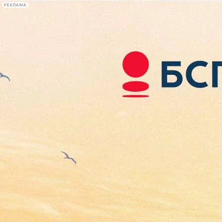
РЕКЛАМА
Афиша Plus
#телегид
Фонтанка.ру
Сегодня:
2026.08.06
08:09
Афиша Plus
кино
спектакли
выставки
концерты
лекции
книги
афиша плюс
новости
+