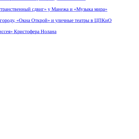
странственный сдвиг» у Манежа и «Музыка мира»
 городу, «Окна Открой» и уличные театры в ЦПКиО
диссея» Кристофера Нолана