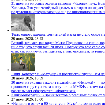
31 июля на мировые экраны выходит «Человек-паук: Нов
Холланд. Это уже четвёртый фильм, в котором он играет 
подготовила исчерпывающий гид по киновоплощениям ч
Театр одного шамана: девять дней назад не стало основа
29 июля 2026,
23:45
Всякий, кто хоть раз видел Митю Поднозова на сцене, по
ни с тем, что случилось 20 июля. Потому что всю свою 
есть, как минимум, заглядывал, а, как максимум, путешест
Линч, Кортасар и «Матрица» в российской глуши. Чем ц
28 июля 2026,
16:59
30 июля на экраны выходит мультфильм «Непокой» — по
прошлом году с успехом выступил на ММКФ, а затем на 
рассказывает обозреватель «Фонтанки».
Книги-биографии: 7 ярких текстов о реальных людях от
27 июля 2026,
18:00
«Испания в огне» и 90 лет спустя: Музей истории религ