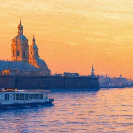
30 апреля 2022, суббота
12:33:
«Невский баталист» открывает на «Ленфильме» трехмерную па
11:25:
Музыка апреля: слушаем и обсуждаем новые альбомы RHCP, Гу
Архив предыдущих материалов
15 телесериалов августа — выбор «Фон