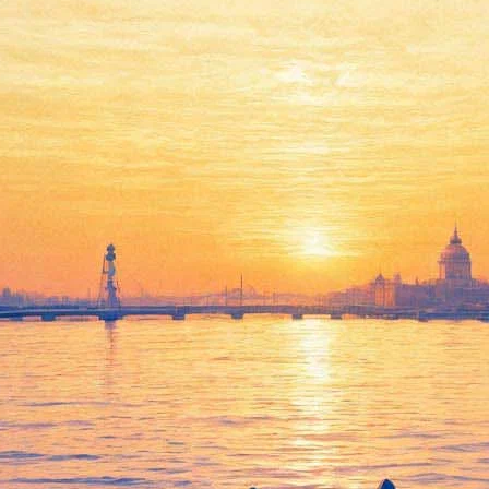
нораму о войне, у героев есть прототипы
фа, Ic3peak и других
танки»: «Коп-звезда», новые «Тед Лессо