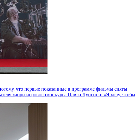
и потому, что первые показанные в программе фильмы сняты
теля жюри игрового конкурса Павла Лунгина: «Я хочу, чтобы