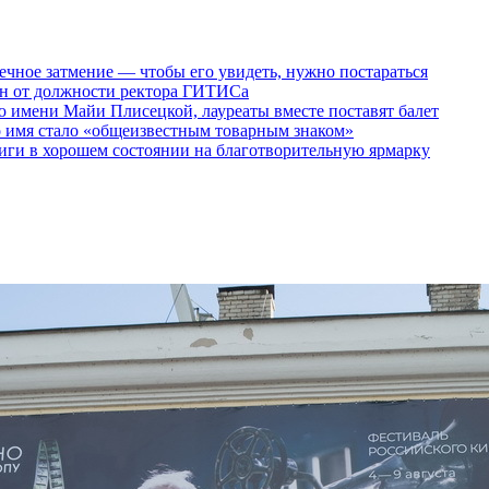
ечное затмение — чтобы его увидеть, нужно постараться
ен от должности ректора ГИТИСа
 имени Майи Плисецкой, лауреаты вместе поставят балет
о имя стало «общеизвестным товарным знаком»
ги в хорошем состоянии на благотворительную ярмарку