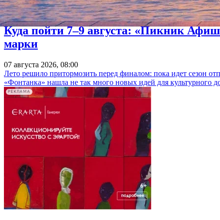
Куда пойти 7–9 августа: «Пикник Афиш
марки
07 августа 2026, 08:00
Лето решило притормозить перед финалом: пока идет сезон от
«Фонтанка» нашла не так много новых идей для культурного д
РЕКЛАМА