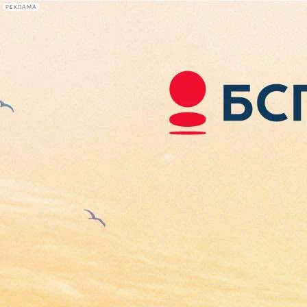
РЕКЛАМА
Афиша Plus
#телегид
Фонтанка.ру
Сегодня:
2026.08.08
11:37
Афиша Plus
кино
спектакли
выставки
концерты
лекции
книги
афиша плюс
новости
+