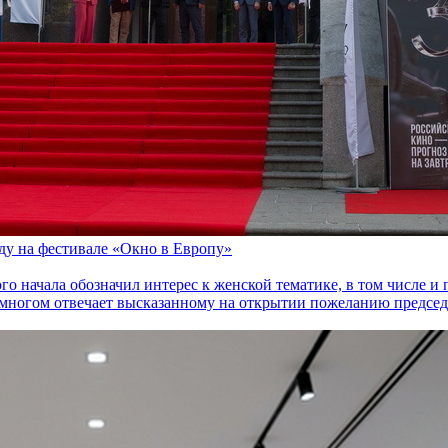
оду на фестивале «Окно в Европу»
го начала обозначил интерес к женской тематике, в том числе 
многом отвечает высказанному на открытии пожеланию председа