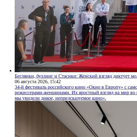
Беглянки, буллинг и Стасики: Женский взгляд диктует м
06 августа 2026,
15:42
34-й фестиваль российского кино «Окно в Европу» с само
режиссерами-женщинами. Их яростный взгляд на мир во 
мы увидели дикое, непредсказуемое кино».