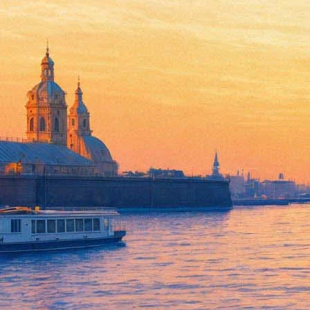
17 февраля 2022, четверг
22:12:
Вышел первый трейлер фильма «Элвис» от режиссера «Мулен Р
21:55:
В «Севкабель Порту» — новые обитатели. Они взяли лучшее 
21:05:
Стало известно будущее сериалов «Очень странные дела», «Ф
18:20:
«Камон Камон» с Хоакином Фениксом: что было бы, если бы 
16:22:
Народный артист России Иван Краско госпитализирован в Пет
Архив предыдущих материалов