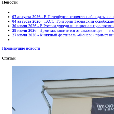
Новости
07 августа 2026
- В Петербурге готовятся наблюдать солн
04 августа 2026
- ТАСС: Григорий Заславский освобожд
30 июля 2026
- В России учредили национальную премию
29 июля 2026
- Эрмитаж защитится от самозванцев — ег
27 июля 2026
- Книжный фестиваль «Фонарь» примет кни
Предыдущие новости
Статьи