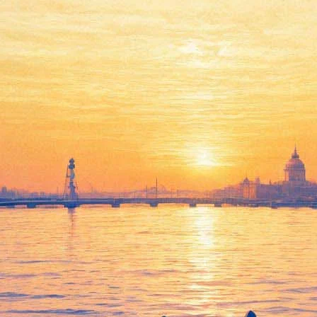
уж!». В нем звучит та самая фраза
из Кунсткамеры
арго» и «Удивительная миссис Мейзел»
Джокеру повезло?
ербурге