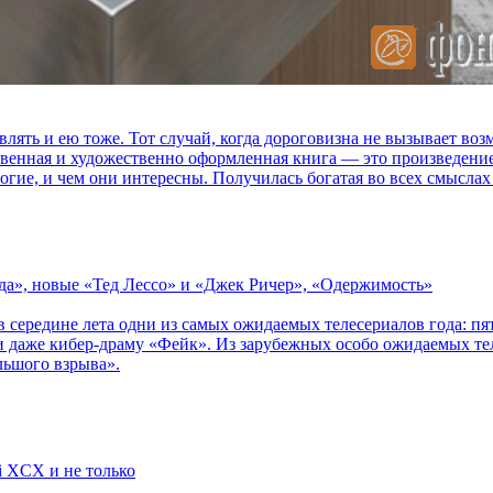
влять и ею тоже. Тот случай, когда дороговизна не вызывает в
ственная и художественно оформленная книга — это произведени
огие, и чем они интересны. Получилась богатая во всех смыслах
зда», новые «Тед Лессо» и «Джек Ричер», «Одержимость»
в середине лета одни из самых ожидаемых телесериалов года: 
 даже кибер-драму «Фейк». Из зарубежных особо ожидаемых тел
льшого взрыва».
li XCX и не только