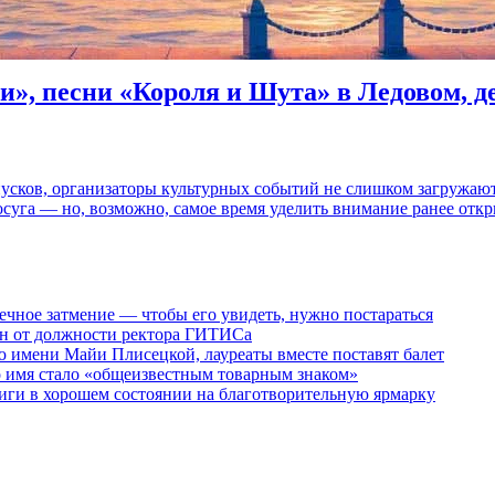
и», песни «Короля и Шута» в Ледовом, 
пусков, организаторы культурных событий не слишком загружаю
осуга — но, возможно, самое время уделить внимание ранее отк
ечное затмение — чтобы его увидеть, нужно постараться
ен от должности ректора ГИТИСа
 имени Майи Плисецкой, лауреаты вместе поставят балет
о имя стало «общеизвестным товарным знаком»
ги в хорошем состоянии на благотворительную ярмарку