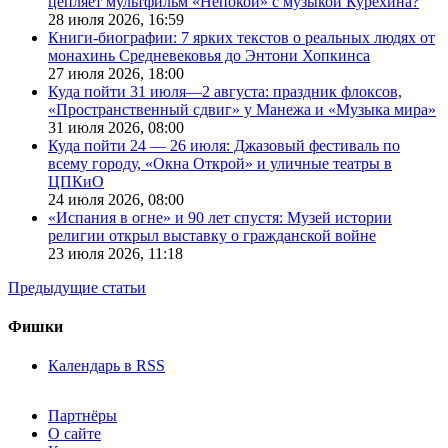
цепляет мультфильм «Непокой» с музыкой Курехина?
28 июля 2026,
16:59
Книги-биографии: 7 ярких текстов о реальных людях от
монахинь Средневековья до Энтони Хопкинса
27 июля 2026,
18:00
Куда пойти 31 июля—2 августа: праздник флоксов,
«Пространственный сдвиг» у Манежа и «Музыка мира»
31 июля 2026,
08:00
Куда пойти 24 — 26 июля: Джазовый фестиваль по
всему городу, «Окна Открой» и уличные театры в
ЦПКиО
24 июля 2026,
08:00
«Испания в огне» и 90 лет спустя: Музей истории
религии открыл выставку о гражданской войне
23 июля 2026,
11:18
Предыдущие статьи
Фишки
Календарь в RSS
Партнёры
О сайте