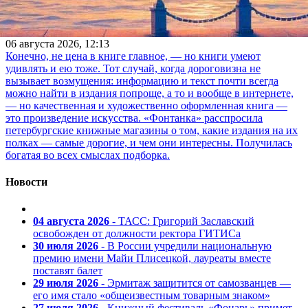
магазинах Петербурга?
06 августа 2026, 12:13
Конечно, не цена в книге главное, — но книги умеют
удивлять и ею тоже. Тот случай, когда дороговизна не
вызывает возмущения: информацию и текст почти всегда
можно найти в издания попроще, а то и вообще в интернете,
— но качественная и художественно оформленная книга —
это произведение искусства. «Фонтанка» расспросила
петербургские книжные магазины о том, какие издания на их
полках — самые дорогие, и чем они интересны. Получилась
богатая во всех смыслах подборка.
Новости
04 августа 2026
- ТАСС: Григорий Заславский
освобожден от должности ректора ГИТИСа
30 июля 2026
- В России учредили национальную
премию имени Майи Плисецкой, лауреаты вместе
поставят балет
29 июля 2026
- Эрмитаж защитится от самозванцев —
его имя стало «общеизвестным товарным знаком»
27 июля 2026
- Книжный фестиваль «Фонарь» примет