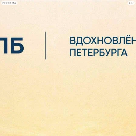
РЕКЛАМА
Афиша Plus
#телегид
Фонтанка.ру
Сегодня:
2026.08.06
20:29
Афиша Plus
кино
спектакли
выставки
концерты
лекции
книги
афиша плюс
новости
+