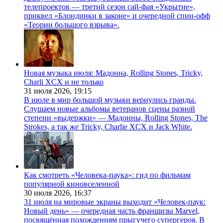
телепроектов — третий сезон сай-фая «Укрытие»,
приквел «Блондинки в законе» и очередной спин-офф
«Теории большого взрыва».
Новая музыка июля: Мадонна, Rolling Stones, Tricky,
Charli XCX и не только
31 июля 2026,
19:15
В июле в мир большой музыки вернулись гранды.
Слушаем новые альбомы ветеранов сцены разной
степени «выдержки» — Мадонны, Rolling Stones, The
Strokes, а так же Tricky, Charlie XCX и Jack White.
Как смотреть «Человека-паука»: гид по фильмам
популярной киновселенной
30 июля 2026,
16:37
31 июля на мировые экраны выходит «Человек-паук:
Новый день» — очередная часть франшизы Marvel,
посвящённая похождениям прыгучего супергероя. В