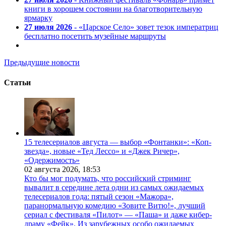
книги в хорошем состоянии на благотворительную
ярмарку
27 июля 2026
- «Царское Село» зовет тезок императриц
бесплатно посетить музейные маршруты
Предыдущие новости
Статьи
15 телесериалов августа — выбор «Фонтанки»: «Коп-
звезда», новые «Тед Лессо» и «Джек Ричер»,
«Одержимость»
02 августа 2026,
18:53
Кто бы мог подумать, что российский стриминг
вывалит в середине лета одни из самых ожидаемых
телесериалов года: пятый сезон «Мажора»,
паранормальную комедию «Зовите Витю!», лучший
сериал с фестиваля «Пилот» — «Паша» и даже кибер-
драму «Фейк». Из зарубежных особо ожидаемых