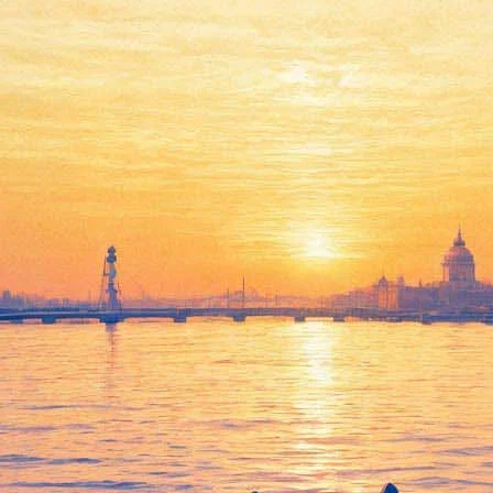
14 декабря 2019, суббота
11:15:
Забьемся, опера. Чем грозит просмотр картины
«Полицейский с Рублевки. Новогодний беспредел 2»
Архив предыдущих материалов
Какие книги — самые дорогие в