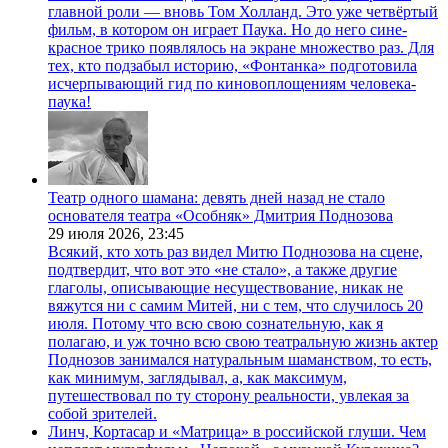
главной роли — вновь Том Холланд. Это уже четвёртый
фильм, в котором он играет Паука. Но до него сине-
красное трико появлялось на экране множество раз. Для
тех, кто подзабыл историю, «Фонтанка» подготовила
исчерпывающий гид по киновоплощениям человека-
паука!
Театр одного шамана: девять дней назад не стало
основателя театра «Особняк» Дмитрия Поднозова
29 июля 2026,
23:45
Всякий, кто хоть раз видел Митю Поднозова на сцене,
подтвердит, что вот это «не стало», а также другие
глаголы, описывающие несуществование, никак не
вяжутся ни с самим Митей, ни с тем, что случилось 20
июля. Потому что всю свою сознательную, как я
полагаю, и уж точно всю свою театральную жизнь актер
Поднозов занимался натуральным шаманством, то есть,
как минимум, заглядывал, а, как максимум,
путешествовал по ту сторону реальности, увлекая за
собой зрителей.
Линч, Кортасар и «Матрица» в российской глуши. Чем