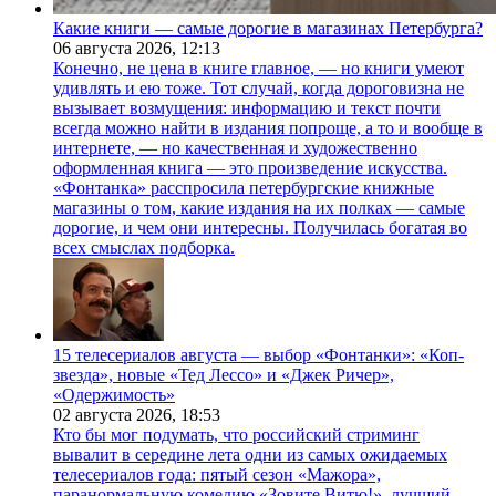
Какие книги — самые дорогие в магазинах Петербурга?
06 августа 2026,
12:13
Конечно, не цена в книге главное, — но книги умеют
удивлять и ею тоже. Тот случай, когда дороговизна не
вызывает возмущения: информацию и текст почти
всегда можно найти в издания попроще, а то и вообще в
интернете, — но качественная и художественно
оформленная книга — это произведение искусства.
«Фонтанка» расспросила петербургские книжные
магазины о том, какие издания на их полках — самые
дорогие, и чем они интересны. Получилась богатая во
всех смыслах подборка.
15 телесериалов августа — выбор «Фонтанки»: «Коп-
звезда», новые «Тед Лессо» и «Джек Ричер»,
«Одержимость»
02 августа 2026,
18:53
Кто бы мог подумать, что российский стриминг
вывалит в середине лета одни из самых ожидаемых
телесериалов года: пятый сезон «Мажора»,
паранормальную комедию «Зовите Витю!», лучший