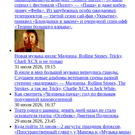
сериал с фестиваля «Пилот» — «Паша» и даже кибер-
драму «Фейк». Из зарубежных особо ожидаемых
телепроектов — третий сезон сай-фая «Укрытие»,
приквел «Блондинки в законе» и очередной спин-офф
«Теории большого взрыва».
Новая музыка июля: Мадонна, Rolling Stones, Tricky,
Charli XCX и не только
31 июля 2026,
19:15
В июле в мир большой музыки вернулись гранды.
Слушаем новые альбомы ветеранов сцены разной
степени «выдержки» — Мадонны, Rolling Stones, The
Strokes, а так же Tricky, Charlie XCX и Jack White.
Как смотреть «Человека-паука»: гид по фильмам
популярной киновселенной
30 июля 2026,
16:37
Театр одного шамана: девять дней назад не стало
основателя театра «Особняк» Дмитрия Поднозова
29 июля 2026,
23:45
Куда пойти 31 июля—2 августа: праздник флоксов,
«Пространственный сдвиг» у Манежа и «Музыка мира»