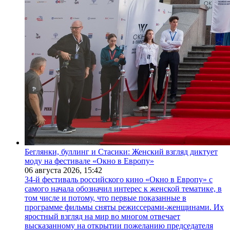
Беглянки, буллинг и Стасики: Женский взгляд диктует
моду на фестивале «Окно в Европу»
06 августа 2026,
15:42
34-й фестиваль российского кино «Окно в Европу» с
самого начала обозначил интерес к женской тематике, в
том числе и потому, что первые показанные в
программе фильмы сняты режиссерами-женщинами. Их
яростный взгляд на мир во многом отвечает
высказанному на открытии пожеланию председателя