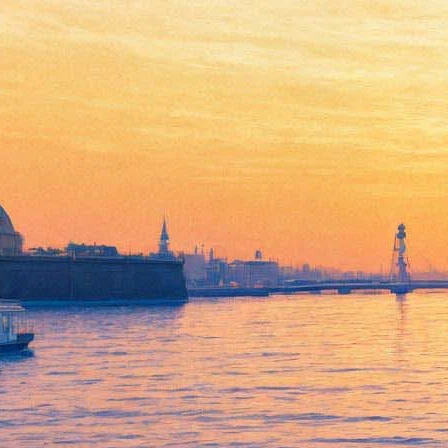
05 июля 2019, пятница
17:47:
Мариинский театр не стал возвращать деньги за билеты на
Доминго тем, кто досидел до конца
16:49:
Противостояние в Ярославском театре закончилось
увольнениями обоих — и директора, и худрука
14:58:
Амстердам отказал «Евровидению»
09:58:
Куда пойти 5-7 июля: Stereoleto, Geek Picnic, День
Достоевского, Ночь музыки в Гатчине
Архив предыдущих материалов