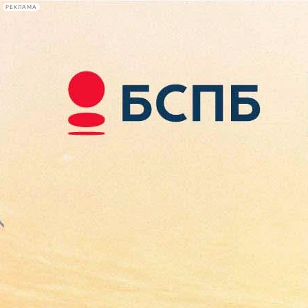
РЕКЛАМА
Афиша Plus
#телегид
Фонтанка.ру
Сегодня:
2026.08.08
23:46
Афиша Plus
кино
спектакли
выставки
концерты
лекции
книги
афиша плюс
новости
+