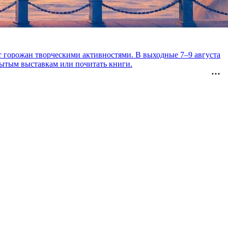
день рождения Зощенко и кубинские
т горожан творческими активностями. В выходные 7–9 августа
рытым выставкам или почитать книги.