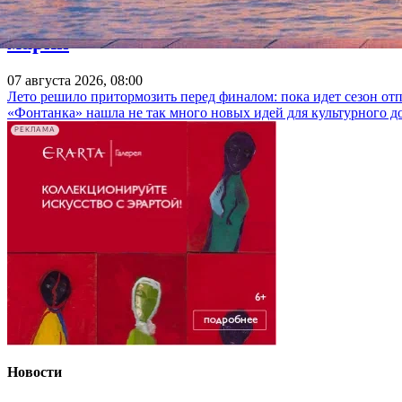
Куда пойти 7–9 августа: «Пикник Афиш
марки
07 августа 2026, 08:00
Лето решило притормозить перед финалом: пока идет сезон от
«Фонтанка» нашла не так много новых идей для культурного д
РЕКЛАМА
Новости