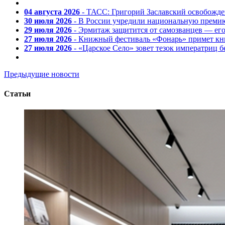
04 августа 2026
- ТАСС: Григорий Заславский освобожд
30 июля 2026
- В России учредили национальную премию
29 июля 2026
- Эрмитаж защитится от самозванцев — ег
27 июля 2026
- Книжный фестиваль «Фонарь» примет кни
27 июля 2026
- «Царское Село» зовет тезок императриц 
Предыдущие новости
Статьи