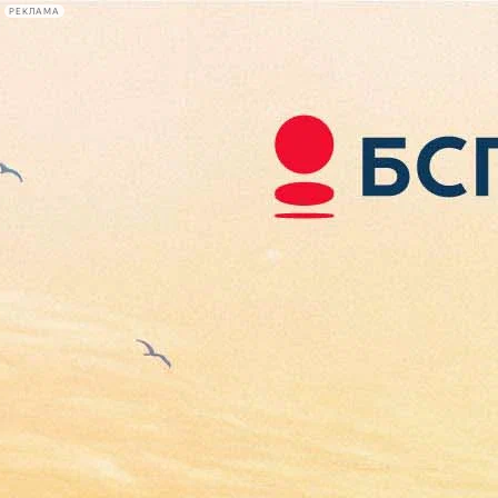
РЕКЛАМА
Афиша Plus
#телегид
Фонтанка.ру
Сегодня:
2026.08.07
15:08
Афиша Plus
кино
спектакли
выставки
концерты
лекции
книги
афиша плюс
новости
+