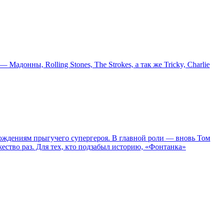
онны, Rolling Stones, The Strokes, а так же Tricky, Charlie
ождениям прыгучего супергероя. В главной роли — вновь Том
жество раз. Для тех, кто подзабыл историю, «Фонтанка»