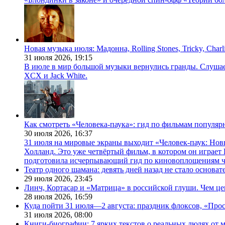
Новая музыка июля: Мадонна, Rolling Stones, Tricky, Char
31 июля 2026,
19:15
В июле в мир большой музыки вернулись гранды. Слушаем 
XCX и Jack White.
Как смотреть «Человека-паука»: гид по фильмам популя
30 июля 2026,
16:37
31 июля на мировые экраны выходит «Человек-паук: Нов
Холланд. Это уже четвёртый фильм, в котором он играет 
подготовила исчерпывающий гид по киновоплощениям ч
Театр одного шамана: девять дней назад не стало основа
29 июля 2026,
23:45
Линч, Кортасар и «Матрица» в российской глуши. Чем ц
28 июля 2026,
16:59
Куда пойти 31 июля—2 августа: праздник флоксов, «Про
31 июля 2026,
08:00
Книги-биографии: 7 ярких текстов о реальных людях от