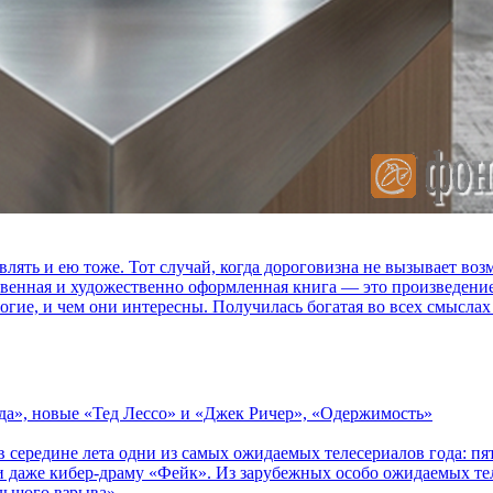
влять и ею тоже. Тот случай, когда дороговизна не вызывает в
ственная и художественно оформленная книга — это произведени
огие, и чем они интересны. Получилась богатая во всех смыслах
зда», новые «Тед Лессо» и «Джек Ричер», «Одержимость»
в середине лета одни из самых ожидаемых телесериалов года: 
 даже кибер-драму «Фейк». Из зарубежных особо ожидаемых тел
льшого взрыва».