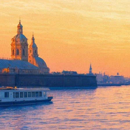
20 апреля 2019, суббота
23:25:
«Выброшен за анонимку». Роман Полански намерен вернуться
14:58:
Клоунесса, футболист и дрессировщик морских львов: 9 молод
10:10:
26 апреля, 31 мая и 28 июня - Театр Эстрады научит вас женит
Архив предыдущих материалов