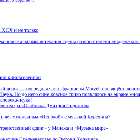
li XCX и не только
новые альбомы ветеранов сцены разной степени «выдержки» — Мад
рной киновселенной
ый день» — очередная часть франшизы Marvel, посвящённая пох
Паука. Но до него сине-красное трико появлялось на экране мно
еловека-паука!
теля театра «Особняк» Дмитрия Поднозова
епляет мультфильм «Непокой» с музыкой Курехина?
странственный сдвиг» у Манежа и «Музыка мира»
 монахинь Средневековья до Энтони Хопкинса