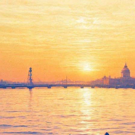
 в Американскую киноакадемию после скандала с #MeeToo
ых артистов, которые изменят ваше представление о цирке
ься