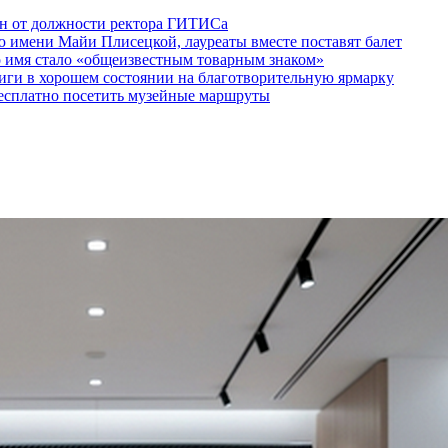
ен от должности ректора ГИТИСа
 имени Майи Плисецкой, лауреаты вместе поставят балет
о имя стало «общеизвестным товарным знаком»
ги в хорошем состоянии на благотворительную ярмарку
бесплатно посетить музейные маршруты