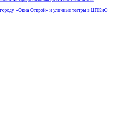
 городу, «Окна Открой» и уличные театры в ЦПКиО