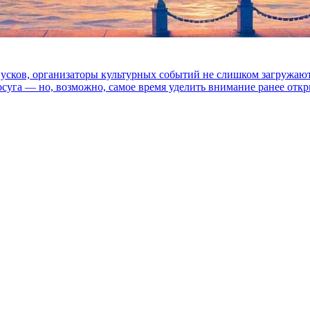
и», песни «Короля и Шута» в Ледовом, 
пусков, организаторы культурных событий не слишком загружаю
осуга — но, возможно, самое время уделить внимание ранее отк