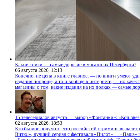
Какие книги — самые дорогие в магазинах Петербурга?
06 августа 2026,
12:13
Конечно, не цена в книге главное, — но книги умеют уди
издания попроще, а то и вообще в интернете, — но каче
магазины о том, какие издания на их полках — самые дор
15 телесериалов августа — выбор «Фонтанки»: «Коп-зве
02 августа 2026,
18:53
Кто бы мог подумать, что российский стриминг вывалит 
Витю!», лучший сериал с фестиваля «Пилот» — «Паша» и
«Блондинки в законе» и очередной спин-офф «Теории бо