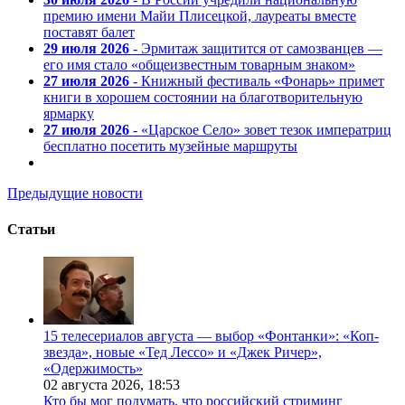
премию имени Майи Плисецкой, лауреаты вместе
поставят балет
29 июля 2026
- Эрмитаж защитится от самозванцев —
его имя стало «общеизвестным товарным знаком»
27 июля 2026
- Книжный фестиваль «Фонарь» примет
книги в хорошем состоянии на благотворительную
ярмарку
27 июля 2026
- «Царское Село» зовет тезок императриц
бесплатно посетить музейные маршруты
Предыдущие новости
Статьи
15 телесериалов августа — выбор «Фонтанки»: «Коп-
звезда», новые «Тед Лессо» и «Джек Ричер»,
«Одержимость»
02 августа 2026,
18:53
Кто бы мог подумать, что российский стриминг