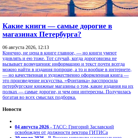
Какие книги — самые дорогие в
магазинах Петербурга?
06 августа 2026, 12:13
Конечно, не цена в книге главное, — но книги умеют
удивлять и ею тоже. Тот случай, когда дороговизна не
вызывает возмущения: информацию и текст почти всегда
можно найти в издания попроще, а то и вообще в интернете,
— но качественная и художественно оформленная книга —
это произведение искусства. «Фонтанка» расспросила
петербургские книжные магазины о том, какие издания на их
полках — самые дорогие, и чем они интересны. Получилась
богатая во всех смыслах подборка.
Новости
04 августа 2026
- ТАСС: Григорий Заславский
освобожден от должности ректора ГИТИСа
30 июля 2026
- В России учредили национальную