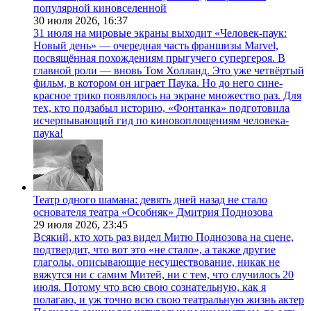
популярной киновселенной
30 июля 2026,
16:37
31 июля на мировые экраны выходит «Человек-паук:
Новый день» — очередная часть франшизы Marvel,
посвящённая похождениям прыгучего супергероя. В
главной роли — вновь Том Холланд. Это уже четвёртый
фильм, в котором он играет Паука. Но до него сине-
красное трико появлялось на экране множество раз. Для
тех, кто подзабыл историю, «Фонтанка» подготовила
исчерпывающий гид по киновоплощениям человека-
паука!
Театр одного шамана: девять дней назад не стало
основателя театра «Особняк» Дмитрия Поднозова
29 июля 2026,
23:45
Всякий, кто хоть раз видел Митю Поднозова на сцене,
подтвердит, что вот это «не стало», а также другие
глаголы, описывающие несуществование, никак не
вяжутся ни с самим Митей, ни с тем, что случилось 20
июля. Потому что всю свою сознательную, как я
полагаю, и уж точно всю свою театральную жизнь актер