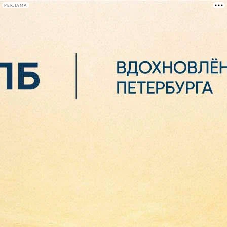
РЕКЛАМА
Афиша Plus
#телегид
Фонтанка.ру
Сегодня:
2026.08.07
05:40
Афиша Plus
кино
спектакли
выставки
концерты
лекции
книги
афиша плюс
новости
+