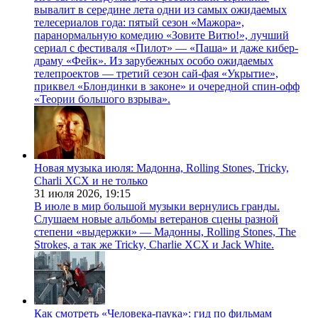
вывалит в середине лета одни из самых ожидаемых
телесериалов года: пятый сезон «Мажора»,
паранормальную комедию «Зовите Витю!», лучший
сериал с фестиваля «Пилот» — «Паша» и даже кибер-
драму «Фейк». Из зарубежных особо ожидаемых
телепроектов — третий сезон сай-фая «Укрытие»,
приквел «Блондинки в законе» и очередной спин-офф
«Теории большого взрыва».
Новая музыка июля: Мадонна, Rolling Stones, Tricky,
Charli XCX и не только
31 июля 2026,
19:15
В июле в мир большой музыки вернулись гранды.
Слушаем новые альбомы ветеранов сцены разной
степени «выдержки» — Мадонны, Rolling Stones, The
Strokes, а так же Tricky, Charlie XCX и Jack White.
Как смотреть «Человека-паука»: гид по фильмам