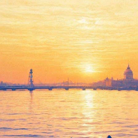
10 ноября 2018, суббота
20:45:
«Мир дикого Запада» сгорел в Калифорнии
18:21:
Медведев учредил театральную премию для детей «от
Безрукова». Она обойдётся налогоплательщикам в 700
миллионов рублей
12:09:
«Целесообразно хранить в спецхране»: Цензура, передачи
коллекций и другие истории из жизни библиотеки
Эрмитажа
Архив предыдущих материалов