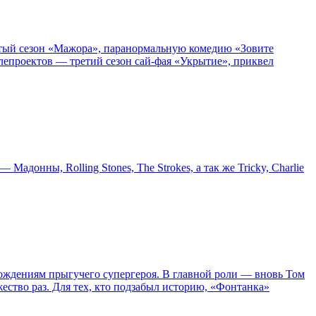
пятый сезон «Мажора», паранормальную комедию «Зовите
епроектов — третий сезон сай-фая «Укрытие», приквел
онны, Rolling Stones, The Strokes, а так же Tricky, Charlie
ождениям прыгучего супергероя. В главной роли — вновь Том
жество раз. Для тех, кто подзабыл историю, «Фонтанка»