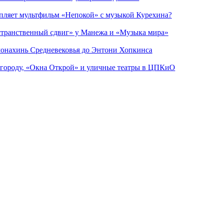
епляет мультфильм «Непокой» с музыкой Курехина?
странственный сдвиг» у Манежа и «Музыка мира»
 монахинь Средневековья до Энтони Хопкинса
 городу, «Окна Открой» и уличные театры в ЦПКиО