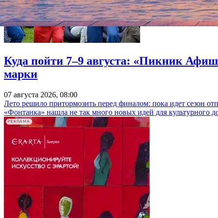
Куда пойти 7–9 августа: «Пикник Афиш
марки
07 августа 2026, 08:00
Лето решило притормозить перед финалом: пока идет сезон от
«Фонтанка» нашла не так много новых идей для культурного д
РЕКЛАМА