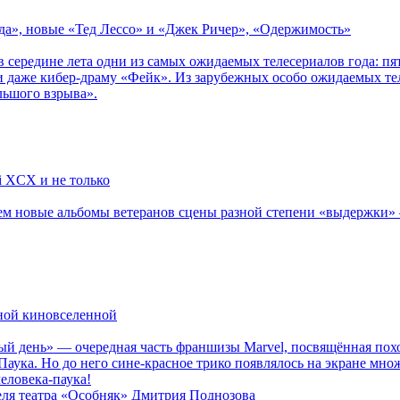
зда», новые «Тед Лессо» и «Джек Ричер», «Одержимость»
в середине лета одни из самых ожидаемых телесериалов года: 
 даже кибер-драму «Фейк». Из зарубежных особо ожидаемых тел
льшого взрыва».
li XCX и не только
новые альбомы ветеранов сцены разной степени «выдержки» — Мад
рной киновселенной
ый день» — очередная часть франшизы Marvel, посвящённая пох
Паука. Но до него сине-красное трико появлялось на экране мно
еловека-паука!
теля театра «Особняк» Дмитрия Поднозова