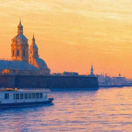
19 февраля 2018, понедельник
20:53:
«Классика на Дворцовой» признана «Лучшим музыкальным с
18:28:
«Квартет И» переснимет итальянских «Идеальных незнакомце
17:55:
Экс-участник группы «Кино» выпустит фильм о Цое в 2018-м
16:39:
ВЦИОМ: 58% россиян хотят посмотреть «Смерть Сталина», 3%
15:03:
Зачем балерины ночью танцевали в петербургском метро
12:59:
«Гуф душу открыл, а Птаха мерзкий и злой»: главный баттл ф
10:40:
«Движение вверх» борется с «Аватаром» за статус абсолютног
06:30:
«Нелюбовь» Звягинцева осталась без премии BAFTA
Архив предыдущих материалов