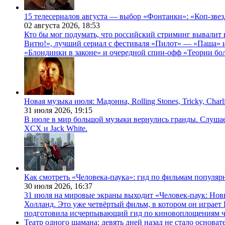
15 телесериалов августа — выбор «Фонтанки»: «Коп-зве
02 августа 2026,
18:53
Кто бы мог подумать, что российский стриминг вывалит 
Витю!», лучший сериал с фестиваля «Пилот» — «Паша» и
«Блондинки в законе» и очередной спин-офф «Теории бо
Новая музыка июля: Мадонна, Rolling Stones, Tricky, Char
31 июля 2026,
19:15
В июле в мир большой музыки вернулись гранды. Слушаем 
XCX и Jack White.
Как смотреть «Человека-паука»: гид по фильмам популя
30 июля 2026,
16:37
31 июля на мировые экраны выходит «Человек-паук: Нов
Холланд. Это уже четвёртый фильм, в котором он играет 
подготовила исчерпывающий гид по киновоплощениям ч
Театр одного шамана: девять дней назад не стало основа