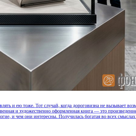
влять и ею тоже. Тот случай, когда дороговизна не вызывает в
ственная и художественно оформленная книга — это произведени
огие, и чем они интересны. Получилась богатая во всех смыслах