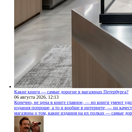
Какие книги — самые дорогие в магазинах Петербурга?
06 августа 2026,
12:13
Конечно, не цена в книге главное, — но книги умеют уди
издания попроще, а то и вообще в интернете, — но каче
магазины о том, какие издания на их полках — самые дор