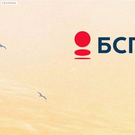
РЕКЛАМА
Афиша Plus
#телегид
Фонтанка.ру
Сегодня:
2026.08.07
14:15
Афиша Plus
кино
спектакли
выставки
концерты
лекции
книги
афиша плюс
новости
+