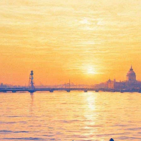
обытием»
в»
 - уже посмотрели
евраля набирает просмотры
о лидера российского проката