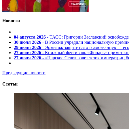
Новости
04 августа 2026
- ТАСС: Григорий Заславский освобожд
30 июля 2026
- В России учредили национальную премию
29 июля 2026
- Эрмитаж защитится от самозванцев — ег
27 июля 2026
- Книжный фестиваль «Фонарь» примет кни
27 июля 2026
- «Царское Село» зовет тезок императриц 
Предыдущие новости
Статьи