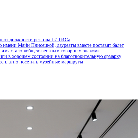
ен от должности ректора ГИТИСа
 имени Майи Плисецкой, лауреаты вместе поставят балет
о имя стало «общеизвестным товарным знаком»
ги в хорошем состоянии на благотворительную ярмарку
бесплатно посетить музейные маршруты