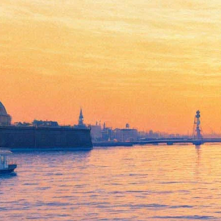
22 декабря 2017, пятница
23:33:
Новогодние ярмарки Петербурга: выбор "Фонтанки"
22:31:
Женщина может сыграть «агента 007»
12:01:
На русском впервые выйдет автобиография Брюса Ли
10:07:
Куда пойти 22-24 декабря: Деды Морозы, ледовые
скульптуры и Рождественская ярмарка
Архив предыдущих материалов