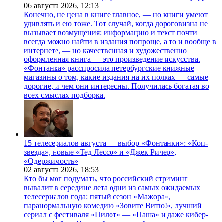
06 августа 2026,
12:13
Конечно, не цена в книге главное, — но книги умеют
удивлять и ею тоже. Тот случай, когда дороговизна не
вызывает возмущения: информацию и текст почти
всегда можно найти в издания попроще, а то и вообще в
интернете, — но качественная и художественно
оформленная книга — это произведение искусства.
«Фонтанка» расспросила петербургские книжные
магазины о том, какие издания на их полках — самые
дорогие, и чем они интересны. Получилась богатая во
всех смыслах подборка.
15 телесериалов августа — выбор «Фонтанки»: «Коп-
звезда», новые «Тед Лессо» и «Джек Ричер»,
«Одержимость»
02 августа 2026,
18:53
Кто бы мог подумать, что российский стриминг
вывалит в середине лета одни из самых ожидаемых
телесериалов года: пятый сезон «Мажора»,
паранормальную комедию «Зовите Витю!», лучший
сериал с фестиваля «Пилот» — «Паша» и даже кибер-