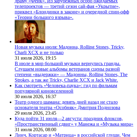
драму «Фейк». Из зарубежных особо ожидаемых
телепроектов — третий сезон сай-фая «Укрытие»,
приквел «Блондинки в законе» и очередной спин-офф
«Теории большого взрыва».
Новая музыка июля: Мадонна, Rolling Stones, Tricky,
Charli XCX и не только
31 июля 2026,
19:15
В июле в мир большой музыки вернулись гранды.
Слушаем новые альбомы ветеранов сцены разной
степени «выдержки» — Мадонны, Rolling Stones, The
Strokes, а так же Tricky, Charlie XCX и Jack White.
Как смотреть «Человека-паука»: гид по фильмам
популярной киновселенной
30 июля 2026,
16:37
Театр одного шамана: девять дней назад не стало
основателя театра «Особняк» Дмитрия Поднозова
29 июля 2026,
23:45
Куда пойти 31 июля—2 августа: праздник флоксов,
«Пространственный сдвиг» у Манежа и «Музыка мира»
31 июля 2026,
08:00
Линч, Кортасар и «Матрица» в российской глуши. Чем