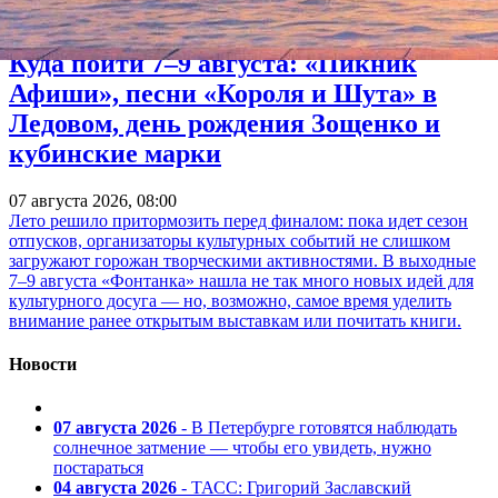
Куда пойти 7–9 августа: «Пикник
Афиши», песни «Короля и Шута» в
Ледовом, день рождения Зощенко и
кубинские марки
07 августа 2026, 08:00
Лето решило притормозить перед финалом: пока идет сезон
отпусков, организаторы культурных событий не слишком
загружают горожан творческими активностями. В выходные
7–9 августа «Фонтанка» нашла не так много новых идей для
культурного досуга — но, возможно, самое время уделить
внимание ранее открытым выставкам или почитать книги.
Новости
07 августа 2026
- В Петербурге готовятся наблюдать
солнечное затмение — чтобы его увидеть, нужно
постараться
04 августа 2026
- ТАСС: Григорий Заславский