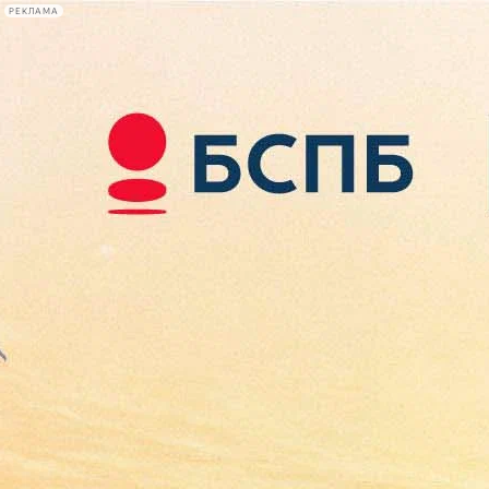
РЕКЛАМА
Афиша Plus
#телегид
Фонтанка.ру
Сегодня:
2026.08.08
08:28
Афиша Plus
кино
спектакли
выставки
концерты
лекции
книги
афиша плюс
новости
+