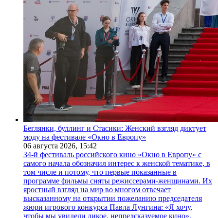
Беглянки, буллинг и Стасики: Женский взгляд диктует
моду на фестивале «Окно в Европу»
06 августа 2026,
15:42
34-й фестиваль российского кино «Окно в Европу» с
самого начала обозначил интерес к женской тематике, в
том числе и потому, что первые показанные в
программе фильмы сняты режиссерами-женщинами. Их
яростный взгляд на мир во многом отвечает
высказанному на открытии пожеланию председателя
жюри игрового конкурса Павла Лунгина: «Я хочу,
чтобы мы увидели дикое, непредсказуемое кино».