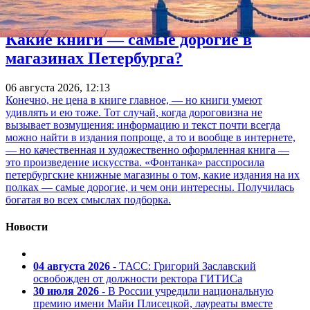
Какие книги — самые дорогие в
магазинах Петербурга?
06 августа 2026, 12:13
Конечно, не цена в книге главное, — но книги умеют
удивлять и ею тоже. Тот случай, когда дороговизна не
вызывает возмущения: информацию и текст почти всегда
можно найти в издания попроще, а то и вообще в интернете,
— но качественная и художественно оформленная книга —
это произведение искусства. «Фонтанка» расспросила
петербургские книжные магазины о том, какие издания на их
полках — самые дорогие, и чем они интересны. Получилась
богатая во всех смыслах подборка.
Новости
04 августа 2026
- ТАСС: Григорий Заславский
освобожден от должности ректора ГИТИСа
30 июля 2026
- В России учредили национальную
премию имени Майи Плисецкой, лауреаты вместе