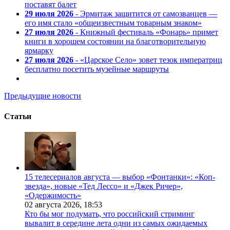
поставят балет
29 июля 2026
- Эрмитаж защитится от самозванцев —
его имя стало «общеизвестным товарным знаком»
27 июля 2026
- Книжный фестиваль «Фонарь» примет
книги в хорошем состоянии на благотворительную
ярмарку
27 июля 2026
- «Царское Село» зовет тезок императриц
бесплатно посетить музейные маршруты
Предыдущие новости
Статьи
15 телесериалов августа — выбор «Фонтанки»: «Коп-
звезда», новые «Тед Лессо» и «Джек Ричер»,
«Одержимость»
02 августа 2026,
18:53
Кто бы мог подумать, что российский стриминг
вывалит в середине лета одни из самых ожидаемых