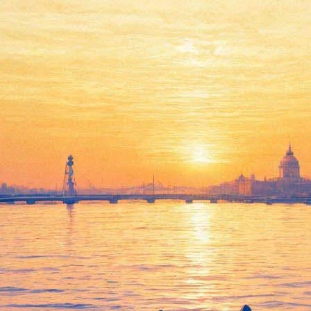
17 августа 2017, четверг
13:57:
По песне «Короля и Шута» сняли фильм
13:38:
Призраки Исмаэля: Восемь с половиной актеров
11:32:
Кунсткамера показала неизвестные экспонаты на новом
сайте
11:14:
Парад зомби в Петербурге перенесли на 2 сентября
Архив предыдущих материалов