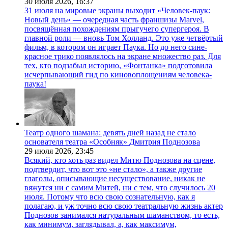
30 июля 2026,
16:37
31 июля на мировые экраны выходит «Человек-паук:
Новый день» — очередная часть франшизы Marvel,
посвящённая похождениям прыгучего супергероя. В
главной роли — вновь Том Холланд. Это уже четвёртый
фильм, в котором он играет Паука. Но до него сине-
красное трико появлялось на экране множество раз. Для
тех, кто подзабыл историю, «Фонтанка» подготовила
исчерпывающий гид по киновоплощениям человека-
паука!
Театр одного шамана: девять дней назад не стало
основателя театра «Особняк» Дмитрия Поднозова
29 июля 2026,
23:45
Всякий, кто хоть раз видел Митю Поднозова на сцене,
подтвердит, что вот это «не стало», а также другие
глаголы, описывающие несуществование, никак не
вяжутся ни с самим Митей, ни с тем, что случилось 20
июля. Потому что всю свою сознательную, как я
полагаю, и уж точно всю свою театральную жизнь актер
Поднозов занимался натуральным шаманством, то есть,
как минимум, заглядывал, а, как максимум,