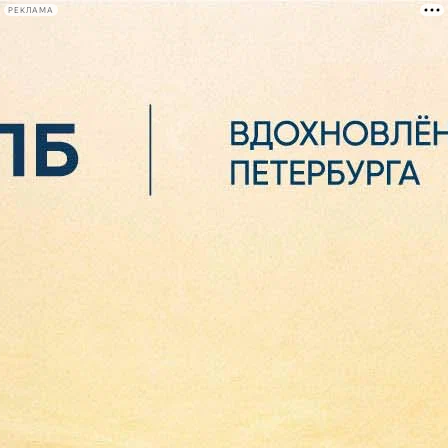
РЕКЛАМА
Афиша Plus
#телегид
Фонтанка.ру
Сегодня:
2026.08.07
01:59
Афиша Plus
кино
спектакли
выставки
концерты
лекции
книги
афиша плюс
новости
+