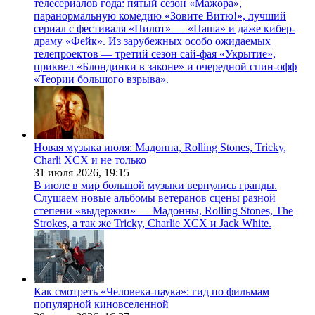
телесериалов года: пятый сезон «Мажора»,
паранормальную комедию «Зовите Витю!», лучший
сериал с фестиваля «Пилот» — «Паша» и даже кибер-
драму «Фейк». Из зарубежных особо ожидаемых
телепроектов — третий сезон сай-фая «Укрытие»,
приквел «Блондинки в законе» и очередной спин-офф
«Теории большого взрыва».
Новая музыка июля: Мадонна, Rolling Stones, Tricky,
Charli XCX и не только
31 июля 2026,
19:15
В июле в мир большой музыки вернулись гранды.
Слушаем новые альбомы ветеранов сцены разной
степени «выдержки» — Мадонны, Rolling Stones, The
Strokes, а так же Tricky, Charlie XCX и Jack White.
Как смотреть «Человека-паука»: гид по фильмам
популярной киновселенной