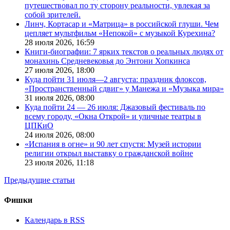
путешествовал по ту сторону реальности, увлекая за
собой зрителей.
Линч, Кортасар и «Матрица» в российской глуши. Чем
цепляет мультфильм «Непокой» с музыкой Курехина?
28 июля 2026,
16:59
Книги-биографии: 7 ярких текстов о реальных людях от
монахинь Средневековья до Энтони Хопкинса
27 июля 2026,
18:00
Куда пойти 31 июля—2 августа: праздник флоксов,
«Пространственный сдвиг» у Манежа и «Музыка мира»
31 июля 2026,
08:00
Куда пойти 24 — 26 июля: Джазовый фестиваль по
всему городу, «Окна Открой» и уличные театры в
ЦПКиО
24 июля 2026,
08:00
«Испания в огне» и 90 лет спустя: Музей истории
религии открыл выставку о гражданской войне
23 июля 2026,
11:18
Предыдущие статьи
Фишки
Календарь в RSS