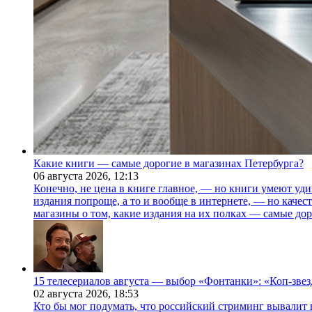
Какие книги — самые дорогие в магазинах Петербурга?
06 августа 2026,
12:13
Конечно, не цена в книге главное, — но книги умеют уди
издания попроще, а то и вообще в интернете, — но каче
магазины о том, какие издания на их полках — самые дор
15 телесериалов августа — выбор «Фонтанки»: «Коп-зве
02 августа 2026,
18:53
Кто бы мог подумать, что российский стриминг вывалит 