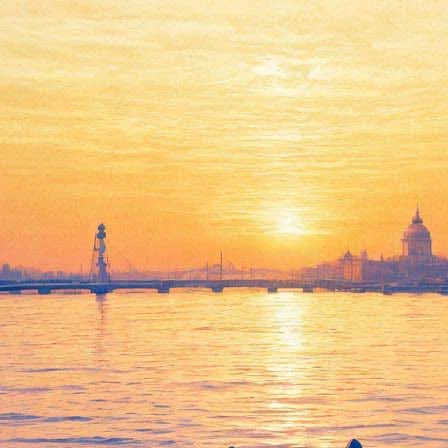
л свой первый видеоклип
и», песни «Короля и Шута» в Ледовом, 