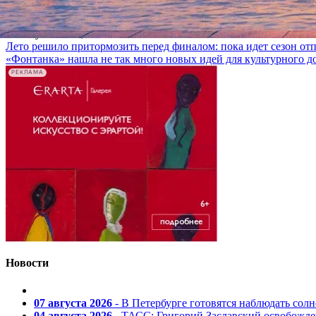
марки
07 августа 2026, 08:00
Лето решило притормозить перед финалом: пока идет сезон от
«Фонтанка» нашла не так много новых идей для культурного д
РЕКЛАМА
Новости
07 августа 2026
- В Петербурге готовятся наблюдать солн
04 августа 2026
- ТАСС: Григорий Заславский освобожд