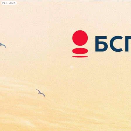
РЕКЛАМА
Афиша Plus
#телегид
Фонтанка.ру
Сегодня:
2026.08.09
13:47
Афиша Plus
кино
спектакли
выставки
концерты
лекции
книги
афиша плюс
новости
+