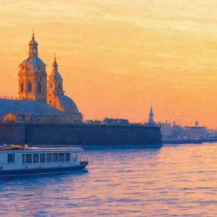
12 апреля 2017, среда
00:39:
Корифей российской фолк-музыки Сергей Старостин выпусти
Архив предыдущих материалов
Куда пойти 7–9 августа: «Пикник Афиш