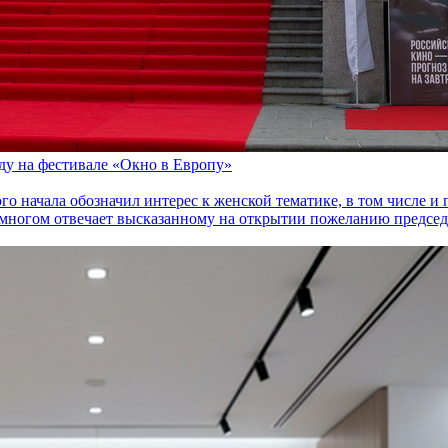
оду на фестивале «Окно в Европу»
го начала обозначил интерес к женской тематике, в том числе 
многом отвечает высказанному на открытии пожеланию председа