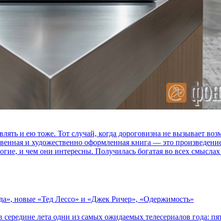
влять и ею тоже. Тот случай, когда дороговизна не вызывает в
ственная и художественно оформленная книга — это произведени
огие, и чем они интересны. Получилась богатая во всех смыслах
зда», новые «Тед Лессо» и «Джек Ричер», «Одержимость»
в середине лета одни из самых ожидаемых телесериалов года: 