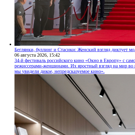
Беглянки, буллинг и Стасики: Женский взгляд диктует м
06 августа 2026,
15:42
34-й фестиваль российского кино «Окно в Европу» с само
режиссерами-женщинами. Их яростный взгляд на мир во 
мы увидели дикое, непредсказуемое кино».