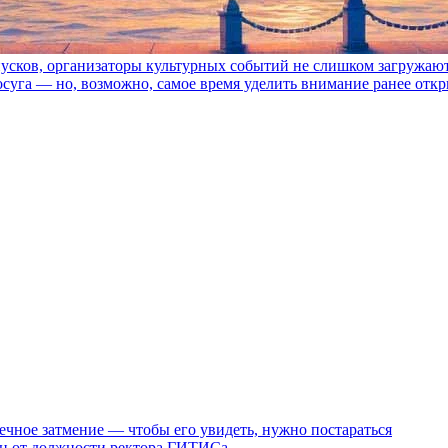
пусков, организаторы культурных событий не слишком загружаю
осуга — но, возможно, самое время уделить внимание ранее отк
ечное затмение — чтобы его увидеть, нужно постараться
ен от должности ректора ГИТИСа