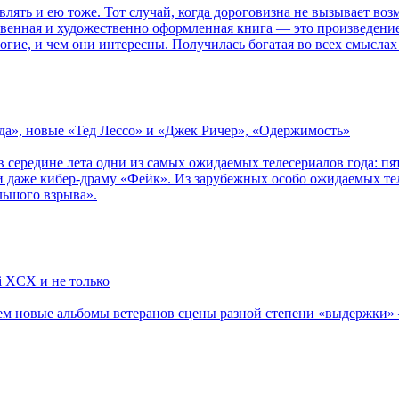
влять и ею тоже. Тот случай, когда дороговизна не вызывает в
ственная и художественно оформленная книга — это произведени
огие, и чем они интересны. Получилась богатая во всех смыслах
зда», новые «Тед Лессо» и «Джек Ричер», «Одержимость»
в середине лета одни из самых ожидаемых телесериалов года: 
 даже кибер-драму «Фейк». Из зарубежных особо ожидаемых тел
льшого взрыва».
li XCX и не только
новые альбомы ветеранов сцены разной степени «выдержки» — Мад