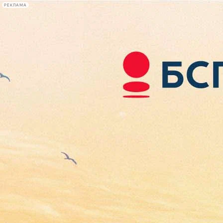
РЕКЛАМА
Афиша Plus
#телегид
Фонтанка.ру
Сегодня:
2026.08.07
11:51
Афиша Plus
кино
спектакли
выставки
концерты
лекции
книги
афиша плюс
новости
+