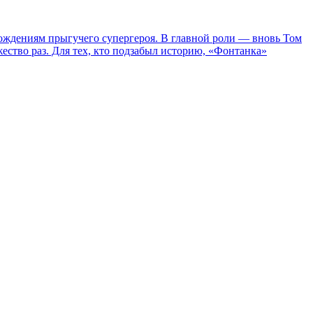
ождениям прыгучего супергероя. В главной роли — вновь Том
жество раз. Для тех, кто подзабыл историю, «Фонтанка»