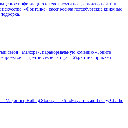
озмущения: информацию и текст почти всегда можно найти в
е искусства. «Фонтанка» расспросила петербургские книжные
 подборка.
пятый сезон «Мажора», паранормальную комедию «Зовите
епроектов — третий сезон сай-фая «Укрытие», приквел
онны, Rolling Stones, The Strokes, а так же Tricky, Charlie