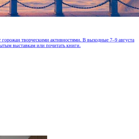
день рождения Зощенко и кубинские
т горожан творческими активностями. В выходные 7–9 августа
рытым выставкам или почитать книги.