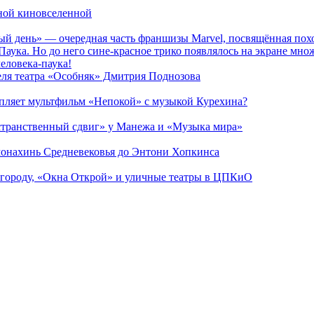
рной киновселенной
ый день» — очередная часть франшизы Marvel, посвящённая пох
Паука. Но до него сине-красное трико появлялось на экране мно
еловека-паука!
теля театра «Особняк» Дмитрия Поднозова
епляет мультфильм «Непокой» с музыкой Курехина?
странственный сдвиг» у Манежа и «Музыка мира»
 монахинь Средневековья до Энтони Хопкинса
 городу, «Окна Открой» и уличные театры в ЦПКиО