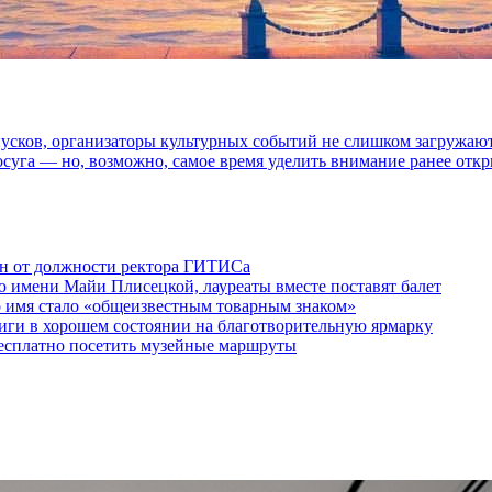
и», песни «Короля и Шута» в Ледовом, 
пусков, организаторы культурных событий не слишком загружаю
осуга — но, возможно, самое время уделить внимание ранее отк
ен от должности ректора ГИТИСа
 имени Майи Плисецкой, лауреаты вместе поставят балет
о имя стало «общеизвестным товарным знаком»
ги в хорошем состоянии на благотворительную ярмарку
бесплатно посетить музейные маршруты