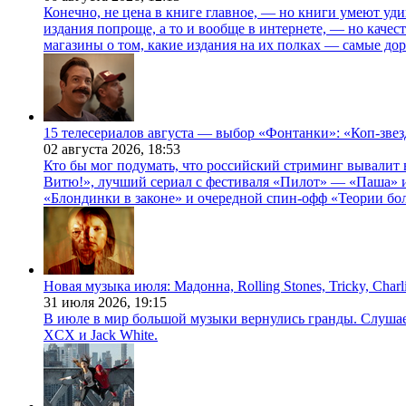
Конечно, не цена в книге главное, — но книги умеют уди
издания попроще, а то и вообще в интернете, — но каче
магазины о том, какие издания на их полках — самые дор
15 телесериалов августа — выбор «Фонтанки»: «Коп-зве
02 августа 2026,
18:53
Кто бы мог подумать, что российский стриминг вывалит 
Витю!», лучший сериал с фестиваля «Пилот» — «Паша» и
«Блондинки в законе» и очередной спин-офф «Теории бо
Новая музыка июля: Мадонна, Rolling Stones, Tricky, Char
31 июля 2026,
19:15
В июле в мир большой музыки вернулись гранды. Слушаем 
XCX и Jack White.