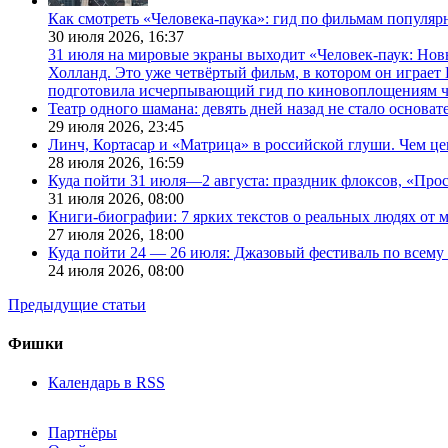
Как смотреть «Человека-паука»: гид по фильмам популя
30 июля 2026,
16:37
31 июля на мировые экраны выходит «Человек-паук: Нов
Холланд. Это уже четвёртый фильм, в котором он играет 
подготовила исчерпывающий гид по киновоплощениям ч
Театр одного шамана: девять дней назад не стало основа
29 июля 2026,
23:45
Линч, Кортасар и «Матрица» в российской глуши. Чем ц
28 июля 2026,
16:59
Куда пойти 31 июля—2 августа: праздник флоксов, «Про
31 июля 2026,
08:00
Книги-биографии: 7 ярких текстов о реальных людях от
27 июля 2026,
18:00
Куда пойти 24 — 26 июля: Джазовый фестиваль по всему
24 июля 2026,
08:00
Предыдущие статьи
Фишки
Календарь в RSS
Партнёры