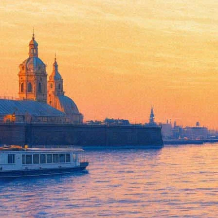
09 сентября 2016, пятница
13:33:
В Петербурге открывается выставка о Северной Корее
11:54:
Вдова Солженицына: «Архипелаг ГУЛАГ» не нужно преподава
02:12:
Куда пойти 9-11 сентября: Голливуд в Петергофе, молекулярна
01:05:
Умер 50-летний писатель Марат Басыров
Архив предыдущих материалов