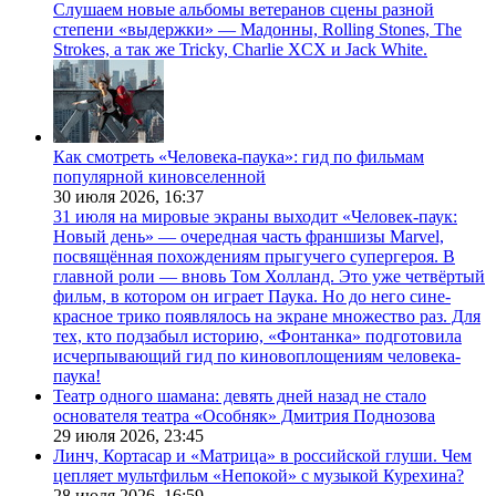
Слушаем новые альбомы ветеранов сцены разной
степени «выдержки» — Мадонны, Rolling Stones, The
Strokes, а так же Tricky, Charlie XCX и Jack White.
Как смотреть «Человека-паука»: гид по фильмам
популярной киновселенной
30 июля 2026,
16:37
31 июля на мировые экраны выходит «Человек-паук:
Новый день» — очередная часть франшизы Marvel,
посвящённая похождениям прыгучего супергероя. В
главной роли — вновь Том Холланд. Это уже четвёртый
фильм, в котором он играет Паука. Но до него сине-
красное трико появлялось на экране множество раз. Для
тех, кто подзабыл историю, «Фонтанка» подготовила
исчерпывающий гид по киновоплощениям человека-
паука!
Театр одного шамана: девять дней назад не стало
основателя театра «Особняк» Дмитрия Поднозова
29 июля 2026,
23:45
Линч, Кортасар и «Матрица» в российской глуши. Чем
цепляет мультфильм «Непокой» с музыкой Курехина?
28 июля 2026,
16:59