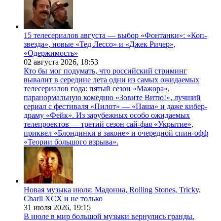
15 телесериалов августа — выбор «Фонтанки»: «Коп-
звезда», новые «Тед Лессо» и «Джек Ричер»,
«Одержимость»
02 августа 2026,
18:53
Кто бы мог подумать, что российский стриминг
вывалит в середине лета одни из самых ожидаемых
телесериалов года: пятый сезон «Мажора»,
паранормальную комедию «Зовите Витю!», лучший
сериал с фестиваля «Пилот» — «Паша» и даже кибер-
драму «Фейк». Из зарубежных особо ожидаемых
телепроектов — третий сезон сай-фая «Укрытие»,
приквел «Блондинки в законе» и очередной спин-офф
«Теории большого взрыва».
Новая музыка июля: Мадонна, Rolling Stones, Tricky,
Charli XCX и не только
31 июля 2026,
19:15
В июле в мир большой музыки вернулись гранды.