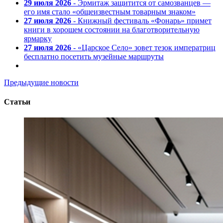
29 июля 2026
- Эрмитаж защитится от самозванцев —
его имя стало «общеизвестным товарным знаком»
27 июля 2026
- Книжный фестиваль «Фонарь» примет
книги в хорошем состоянии на благотворительную
ярмарку
27 июля 2026
- «Царское Село» зовет тезок императриц
бесплатно посетить музейные маршруты
Предыдущие новости
Статьи