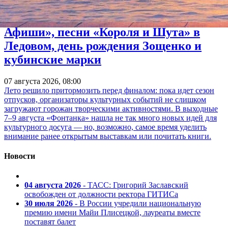
Куда пойти 7–9 августа: «Пикник
Афиши», песни «Короля и Шута» в
Ледовом, день рождения Зощенко и
кубинские марки
07 августа 2026, 08:00
Лето решило притормозить перед финалом: пока идет сезон
отпусков, организаторы культурных событий не слишком
загружают горожан творческими активностями. В выходные
7–9 августа «Фонтанка» нашла не так много новых идей для
культурного досуга — но, возможно, самое время уделить
внимание ранее открытым выставкам или почитать книги.
Новости
04 августа 2026
- ТАСС: Григорий Заславский
освобожден от должности ректора ГИТИСа
30 июля 2026
- В России учредили национальную
премию имени Майи Плисецкой, лауреаты вместе
поставят балет