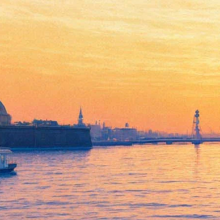
31 июля 2016, воскресенье
13:17:
Умер Фазиль Искандер
12:30:
Мир встречает новую книгу и пьесу Джоан Роулинг о
Гарри Поттере
04:50:
10 лучших телесериалов августа: выбор "Фонтанки"
Архив предыдущих материалов