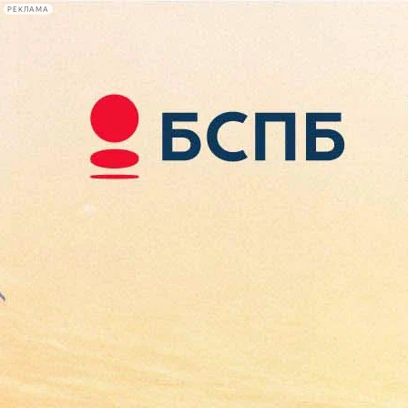
РЕКЛАМА
Афиша Plus
#телегид
Фонтанка.ру
Сегодня:
2026.08.07
14:30
Афиша Plus
кино
спектакли
выставки
концерты
лекции
книги
афиша плюс
новости
+