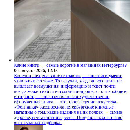
Какие книги — самые дорогие в магазинах Петербурга?
06 августа 2026,
12:13
Конечно, не цена в книге главное, — но книги умеют
удивлять и ею тоже. Тот случай, когда дороговизна не
вызывает возмущения: информацию и текст почти
всегда можно найти в издания попроще, а то и вообще в
интернете, — но качественная и художественно
оформленная книга — это произведение искусства.
«Фонтанка» расспросила петербургские книжные
магазины о том, какие издания на их полках — самые
дорогие, и чем они интересны. Получилась богатая во
всех смыслах подборка.