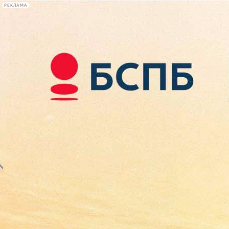
РЕКЛАМА
Афиша Plus
#телегид
Фонтанка.ру
Сегодня:
2026.08.07
12:44
Афиша Plus
кино
спектакли
выставки
концерты
лекции
книги
афиша плюс
новости
+