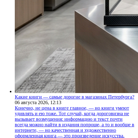
Какие книги — самые дорогие в магазинах Петербурга?
06 августа 2026,
12:13
Конечно, не цена в книге главное, — но книги умеют
удивлять и ею тоже. Тот случай, когда дороговизна не
вызывает возмущения: информацию и текст почти
всегда можно найти в издания попроще, а то и вообще в
интернете, — но качественная и художественно
оформленная книга — это произведение искусства.