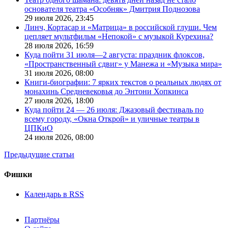
основателя театра «Особняк» Дмитрия Поднозова
29 июля 2026,
23:45
Линч, Кортасар и «Матрица» в российской глуши. Чем
цепляет мультфильм «Непокой» с музыкой Курехина?
28 июля 2026,
16:59
Куда пойти 31 июля—2 августа: праздник флоксов,
«Пространственный сдвиг» у Манежа и «Музыка мира»
31 июля 2026,
08:00
Книги-биографии: 7 ярких текстов о реальных людях от
монахинь Средневековья до Энтони Хопкинса
27 июля 2026,
18:00
Куда пойти 24 — 26 июля: Джазовый фестиваль по
всему городу, «Окна Открой» и уличные театры в
ЦПКиО
24 июля 2026,
08:00
Предыдущие статьи
Фишки
Календарь в RSS
Партнёры