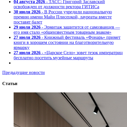
04 августа 2026
- ТАСС: Григорий Заславский
освобожден от должности ректора ГИТИСа
30 июля 2026
- В России учредили национальную
премию имени Майи Плисецкой, лауреаты вместе
поставят балет
29 июля 2026
- Эрмитаж защитится от самозванцев —
его имя стало «общеизвестным товарным знаком»
27 июля 2026
- Книжный фестиваль «Фонарь» примет
книги в хорошем состоянии на благотворительную
ярмарку
27 июля 2026
- «Царское Село» зовет тезок императриц
бесплатно посетить музейные маршруты
Предыдущие новости
Статьи