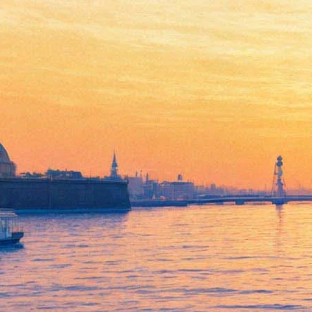
29 июля 2016, пятница
20:41:
Эрмитаж представляет энциклопедию наготы
18:10:
Новый сезон «Чёрного зеркала» появится в октябре 2016
года
13:42:
Вышла в свет книга художника-акциониста Петра
Павленского
12:59:
«Рай» Кончаловского поборется за золотого венецианского
льва
10:15:
Куда пойти 29-31 июля: Ночь света, День ВМФ, «Усадьба
Jazz», концерты на крышах
Архив предыдущих материалов