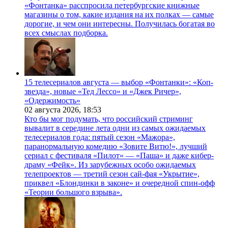
«Фонтанка» расспросила петербургские книжные
магазины о том, какие издания на их полках — самые
дорогие, и чем они интересны. Получилась богатая во
всех смыслах подборка.
15 телесериалов августа — выбор «Фонтанки»: «Коп-
звезда», новые «Тед Лессо» и «Джек Ричер»,
«Одержимость»
02 августа 2026,
18:53
Кто бы мог подумать, что российский стриминг
вывалит в середине лета одни из самых ожидаемых
телесериалов года: пятый сезон «Мажора»,
паранормальную комедию «Зовите Витю!», лучший
сериал с фестиваля «Пилот» — «Паша» и даже кибер-
драму «Фейк». Из зарубежных особо ожидаемых
телепроектов — третий сезон сай-фая «Укрытие»,
приквел «Блондинки в законе» и очередной спин-офф
«Теории большого взрыва».