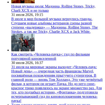
Новая музыка июля: Мадонна, Rolling Stones, Tricky,
Charli XCX и не только
31 июля 2026,
19:15
В июле в мир большой музыки вернулись гранды.
Слушаем новые альбомы ветеранов сцены разной
степени «выдержки» — Мадонны, Rolling Stones, The
Strokes, а так же Tricky, Charlie XCX и Jack White.
Как смотреть «Человека-паука»: гид по фильмам
популярной киновселенной
30 июля 2026,
16:37
31 июля на мировые экраны выходит «Человек-паук:
Новый день» — очередная часть франшизы Marvel,
посвящённая похождениям прыгучего супергероя. В
главной роли — вновь Том Холланд. Это уже четвёртый
фильм, в котором он играет Паука. Но до него сине-
красное трико появлялось на экране множество раз. Для
тех, кто подзабыл историю, «Фонтанка» подготовила
исчерпывающий гид по киновоплощениям человека-
паука!
Театр одного шамана: девять дней назад не стало