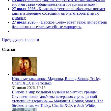
его имя стало «общеизвестным товарным знаком»
27 июля 2026
- Книжный фестиваль «Фонарь» примет
книги в хорошем состоянии на благотворительную
ярмарку
27 июля 2026
- «Царское Село» зовет тезок императриц
бесплатно посетить музейные маршруты
Предыдущие новости
Статьи
Новая музыка июля: Мадонна, Rolling Stones, Tricky,
Charli XCX и не только
31 июля 2026,
19:15
В июле в мир большой музыки вернулись гранды.
Слушаем новые альбомы ветеранов сцены разной
степени «выдержки» — Мадонны, Rolling Stones, The
Strokes, а так же Tricky, Charlie XCX и Jack White.