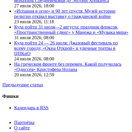
монахинь Средневековья до Энтони Хопкинса
27 июля 2026,
18:00
«Испания в огне» и 90 лет спустя: Музей истории
религии открыл выставку о гражданской войне
23 июля 2026,
11:18
Куда пойти 31 июля—2 августа: праздник флоксов,
«Пространственный сдвиг» у Манежа и «Музыка мира»
31 июля 2026,
08:00
Куда пойти 24 — 26 июля: Джазовый фестиваль по
всему городу, «Окна Открой» и уличные театры в
ЦПКиО
24 июля 2026,
08:00
На греческом фронте без перемен. Какой получилась
«Одиссея» Кристофера Нолана
20 июля 2026,
12:59
Предыдущие статьи
Фишки
Календарь в RSS
Партнёры
О сайте