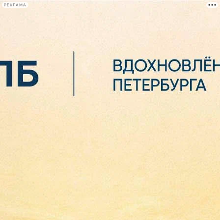
РЕКЛАМА
Афиша Plus
#телегид
Фонтанка.ру
Сегодня:
2026.08.06
11:19
Афиша Plus
кино
спектакли
выставки
концерты
лекции
книги
афиша плюс
новости
+