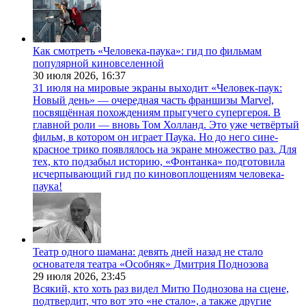
Как смотреть «Человека-паука»: гид по фильмам
популярной киновселенной
30 июля 2026,
16:37
31 июля на мировые экраны выходит «Человек-паук:
Новый день» — очередная часть франшизы Marvel,
посвящённая похождениям прыгучего супергероя. В
главной роли — вновь Том Холланд. Это уже четвёртый
фильм, в котором он играет Паука. Но до него сине-
красное трико появлялось на экране множество раз. Для
тех, кто подзабыл историю, «Фонтанка» подготовила
исчерпывающий гид по киновоплощениям человека-
паука!
Театр одного шамана: девять дней назад не стало
основателя театра «Особняк» Дмитрия Поднозова
29 июля 2026,
23:45
Всякий, кто хоть раз видел Митю Поднозова на сцене,
подтвердит, что вот это «не стало», а также другие