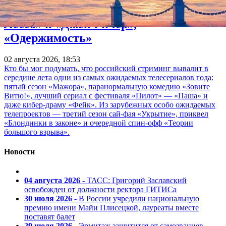
«Фонтанки»: «Коп-звезда», новые «Тед
Лессо» и «Джек Ричер»,
«Одержимость»
02 августа 2026, 18:53
Кто бы мог подумать, что российский стриминг вывалит в
середине лета одни из самых ожидаемых телесериалов года:
пятый сезон «Мажора», паранормальную комедию «Зовите
Витю!», лучший сериал с фестиваля «Пилот» — «Паша» и
даже кибер-драму «Фейк». Из зарубежных особо ожидаемых
телепроектов — третий сезон сай-фая «Укрытие», приквел
«Блондинки в законе» и очередной спин-офф «Теории
большого взрыва».
Новости
04 августа 2026
- ТАСС: Григорий Заславский
освобожден от должности ректора ГИТИСа
30 июля 2026
- В России учредили национальную
премию имени Майи Плисецкой, лауреаты вместе
поставят балет
29 июля 2026
- Эрмитаж защитится от самозванцев —