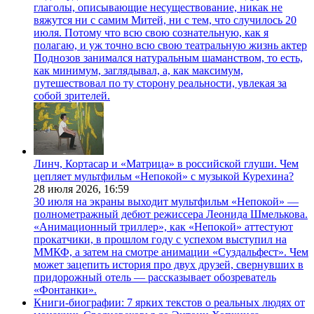
глаголы, описывающие несуществование, никак не
вяжутся ни с самим Митей, ни с тем, что случилось 20
июля. Потому что всю свою сознательную, как я
полагаю, и уж точно всю свою театральную жизнь актер
Поднозов занимался натуральным шаманством, то есть,
как минимум, заглядывал, а, как максимум,
путешествовал по ту сторону реальности, увлекая за
собой зрителей.
Линч, Кортасар и «Матрица» в российской глуши. Чем
цепляет мультфильм «Непокой» с музыкой Курехина?
28 июля 2026,
16:59
30 июля на экраны выходит мультфильм «Непокой» —
полнометражный дебют режиссера Леонида Шмелькова.
«Анимационный триллер», как «Непокой» аттестуют
прокатчики, в прошлом году с успехом выступил на
ММКФ, а затем на смотре анимации «Суздальфест». Чем
может зацепить история про двух друзей, свернувших в
придорожный отель — рассказывает обозреватель
«Фонтанки».
Книги-биографии: 7 ярких текстов о реальных людях от