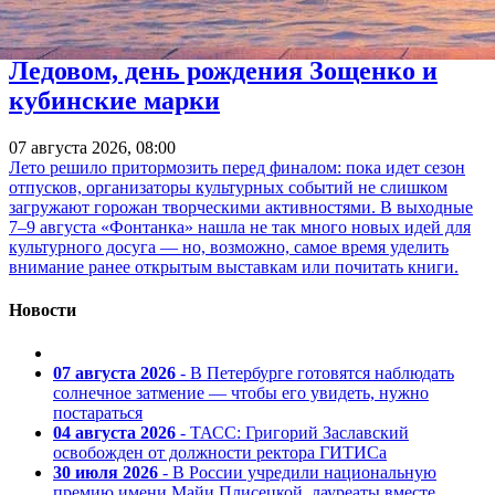
Куда пойти 7–9 августа: «Пикник
Афиши», песни «Короля и Шута» в
Ледовом, день рождения Зощенко и
кубинские марки
07 августа 2026, 08:00
Лето решило притормозить перед финалом: пока идет сезон
отпусков, организаторы культурных событий не слишком
загружают горожан творческими активностями. В выходные
7–9 августа «Фонтанка» нашла не так много новых идей для
культурного досуга — но, возможно, самое время уделить
внимание ранее открытым выставкам или почитать книги.
Новости
07 августа 2026
- В Петербурге готовятся наблюдать
солнечное затмение — чтобы его увидеть, нужно
постараться
04 августа 2026
- ТАСС: Григорий Заславский
освобожден от должности ректора ГИТИСа
30 июля 2026
- В России учредили национальную
премию имени Майи Плисецкой, лауреаты вместе