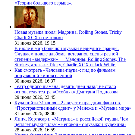
«Теории большого взрыва».
Новая музыка июля: Мадонна, Rolling Stones, Tricky,
Charli XCX и не только
31 июля 2026,
19:15
В июле в мир большой музыки вернулись гранды.
Слушаем новые альбомы ветеранов сцены разной
степени «выдержки» — Мадонны, Rolling Stones, The
Strokes, а так же Tricky, Charlie XCX и Jack White.
Как смотреть «Человека-паука»: гид по фильмам
популярной киновселенной
30 июля 2026,
16:37
Театр одного шамана: девять дней назад не стало
основателя театра «Особняк» Дмитрия Поднозова
29 июля 2026,
23:45
Куда пойти 31 июля—2 августа: праздник флоксов,
«Пространственный сдвиг» у Манежа и «Музыка мира»
31 июля 2026,
08:00
Линч, Кортасар и «Матрица» в российской глуши. Чем
цепляет мультфильм «Непокой» с музыкой Курехина?
28 июля 2026,
16:59