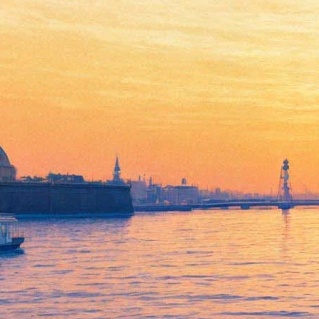
02 октября 2014, четверг
00:41:
Екатерина Мцитуридзе на открытии Медиа Форума:
"Главное - чтобы в Питере появился дееспособный
кинорынок"
Архив предыдущих материалов