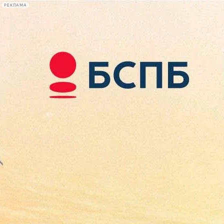
РЕКЛАМА
Афиша Plus
#телегид
Фонтанка.ру
Сегодня:
2026.08.09
13:52
Афиша Plus
кино
спектакли
выставки
концерты
лекции
книги
афиша плюс
новости
+