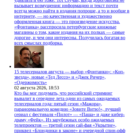
удивлять и ею тоже. Тот случай, когда дороговизна не
вызывает возмущения: информацию и текст почти
всегда можно найти в издания попроще, а то и вообще в
интернете, — но качественная и художественно
оформленная книга — это произведение искусства.
«Фонтанка» расспросила петербургские книжные
магазины о том, какие издания на их полках — самые
дорогие, и чем они интересны. Получилась богатая во
всех смыслах подборка.
15 телесериалов августа — выбор «Фонтанки»: «Коп-
звезда», новые «Тед Лессо» и «Джек Ричер»,
«Одержимость»
02 августа 2026,
18:53
Кто бы мог подумать, что российский стриминг
вывалит в середине лета одни из самых ожидаемых
телесериалов года: пятый сезон «Мажора»,
паранормальную комедию «Зовите Витю!», лучший
сериал с фестиваля «Пилот» — «Паша» и даже кибер-
драму «Фейк». Из зарубежных особо ожидаемых
телепроектов — третий сезон сай-фая «Укрытие»,
приквел «Блондинки в законе» и очередной спин-офф