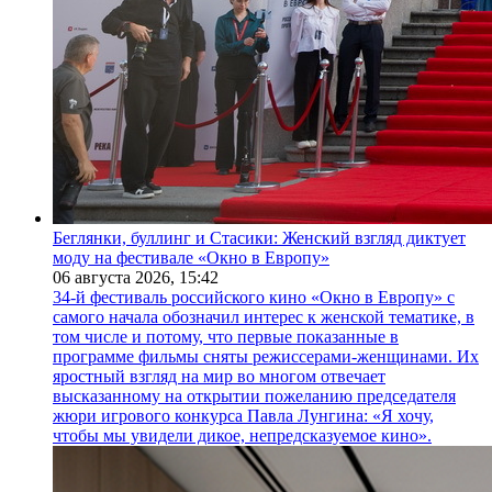
Беглянки, буллинг и Стасики: Женский взгляд диктует
моду на фестивале «Окно в Европу»
06 августа 2026,
15:42
34-й фестиваль российского кино «Окно в Европу» с
самого начала обозначил интерес к женской тематике, в
том числе и потому, что первые показанные в
программе фильмы сняты режиссерами-женщинами. Их
яростный взгляд на мир во многом отвечает
высказанному на открытии пожеланию председателя
жюри игрового конкурса Павла Лунгина: «Я хочу,
чтобы мы увидели дикое, непредсказуемое кино».