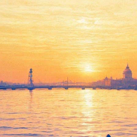
и», песни «Короля и Шута» в Ледовом, 