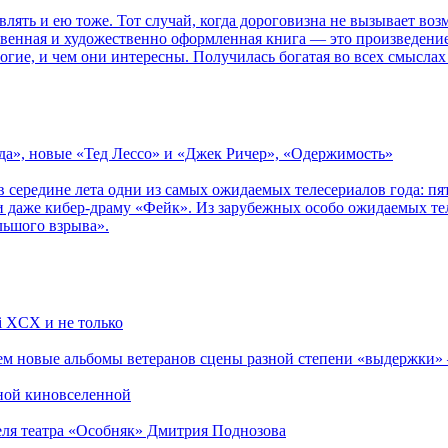
влять и ею тоже. Тот случай, когда дороговизна не вызывает в
ственная и художественно оформленная книга — это произведени
огие, и чем они интересны. Получилась богатая во всех смыслах
зда», новые «Тед Лессо» и «Джек Ричер», «Одержимость»
в середине лета одни из самых ожидаемых телесериалов года: 
 даже кибер-драму «Фейк». Из зарубежных особо ожидаемых тел
льшого взрыва».
li XCX и не только
новые альбомы ветеранов сцены разной степени «выдержки» — Мад
рной киновселенной
теля театра «Особняк» Дмитрия Поднозова