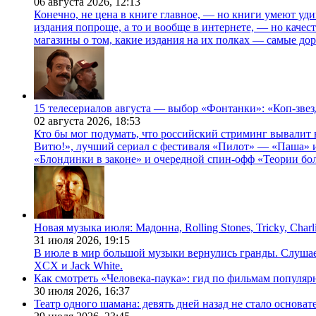
06 августа 2026,
12:13
Конечно, не цена в книге главное, — но книги умеют уди
издания попроще, а то и вообще в интернете, — но каче
магазины о том, какие издания на их полках — самые дор
15 телесериалов августа — выбор «Фонтанки»: «Коп-зве
02 августа 2026,
18:53
Кто бы мог подумать, что российский стриминг вывалит 
Витю!», лучший сериал с фестиваля «Пилот» — «Паша» и
«Блондинки в законе» и очередной спин-офф «Теории бо
Новая музыка июля: Мадонна, Rolling Stones, Tricky, Char
31 июля 2026,
19:15
В июле в мир большой музыки вернулись гранды. Слушаем 
XCX и Jack White.
Как смотреть «Человека-паука»: гид по фильмам популя
30 июля 2026,
16:37
Театр одного шамана: девять дней назад не стало основа