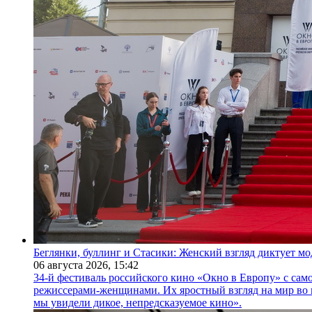
Беглянки, буллинг и Стасики: Женский взгляд диктует м
06 августа 2026,
15:42
34-й фестиваль российского кино «Окно в Европу» с само
режиссерами-женщинами. Их яростный взгляд на мир во 
мы увидели дикое, непредсказуемое кино».