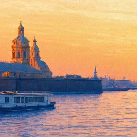
03 августа 2014, воскресенье
16:23:
Форточка открывается: что посмотреть на «Окне в Европу»
Архив предыдущих материалов
Куда пойти 7–9 августа: «Пикник Афиш