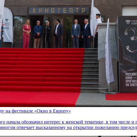
оду на фестивале «Окно в Европу»
го начала обозначил интерес к женской тематике, в том числе 
многом отвечает высказанному на открытии пожеланию председа