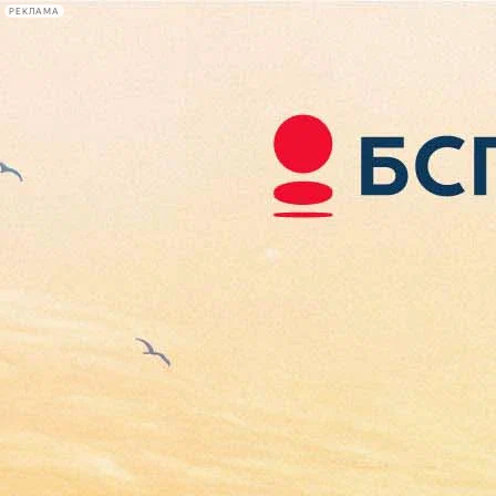
РЕКЛАМА
Афиша Plus
#телегид
Фонтанка.ру
Сегодня:
2026.08.08
08:34
Афиша Plus
кино
спектакли
выставки
концерты
лекции
книги
афиша плюс
новости
+