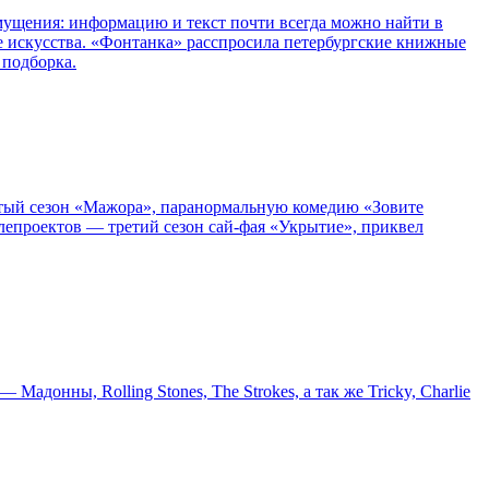
озмущения: информацию и текст почти всегда можно найти в
е искусства. «Фонтанка» расспросила петербургские книжные
 подборка.
пятый сезон «Мажора», паранормальную комедию «Зовите
епроектов — третий сезон сай-фая «Укрытие», приквел
онны, Rolling Stones, The Strokes, а так же Tricky, Charlie