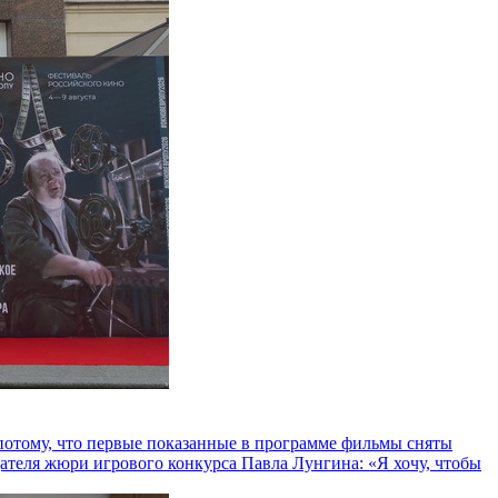
и потому, что первые показанные в программе фильмы сняты
теля жюри игрового конкурса Павла Лунгина: «Я хочу, чтобы