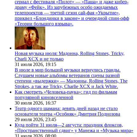
сериал с фестиваля «Пилот» — «Паша» и даже кибер-
драму «Фейк». Из зарубежных особо ожидаемых
телепроектов — третий сезон сай-фая «Укрытие»,
приквел «Блондинки в законе» и очередной спин-офф
«Теории большого взрыва».
Новая музыка июля: Мадонна, Rolling Stones, Tricky,
Charli XCX и не только
31 июля 2026,
19:15
В июле в мир большой музыки вернулись гранды.
Слушаем новые альбомы ветеранов сцены разной
степени «выдержки» — Мадонны, Rolling Stones, The
Strokes, а так же Tricky, Charlie XCX и Jack White.
Как смотреть «Человека-паука»: гид по фильмам
популярной киновселенной
30 июля 2026,
16:37
Театр одного шамана: девять дней назад не стало
основателя театра «Особняк» Дмитрия Поднозова
29 июля 2026,
23:45
Куда пойти 31 июля—2 августа: праздник флоксов,
«Пространственный сдвиг» у Манежа и «Музыка мира»
31 июля 2026,
08:00