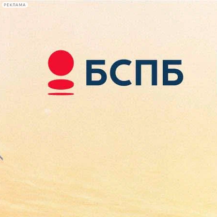
РЕКЛАМА
Афиша Plus
#телегид
Фонтанка.ру
Сегодня:
2026.08.07
19:08
Афиша Plus
кино
спектакли
выставки
концерты
лекции
книги
афиша плюс
новости
+