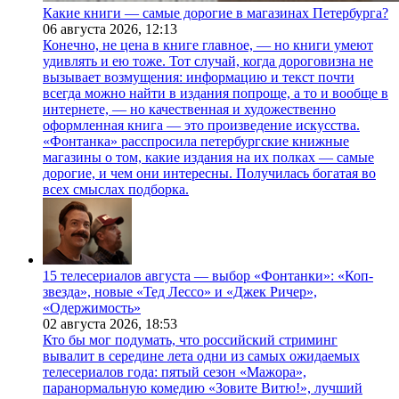
Какие книги — самые дорогие в магазинах Петербурга?
06 августа 2026,
12:13
Конечно, не цена в книге главное, — но книги умеют
удивлять и ею тоже. Тот случай, когда дороговизна не
вызывает возмущения: информацию и текст почти
всегда можно найти в издания попроще, а то и вообще в
интернете, — но качественная и художественно
оформленная книга — это произведение искусства.
«Фонтанка» расспросила петербургские книжные
магазины о том, какие издания на их полках — самые
дорогие, и чем они интересны. Получилась богатая во
всех смыслах подборка.
15 телесериалов августа — выбор «Фонтанки»: «Коп-
звезда», новые «Тед Лессо» и «Джек Ричер»,
«Одержимость»
02 августа 2026,
18:53
Кто бы мог подумать, что российский стриминг
вывалит в середине лета одни из самых ожидаемых
телесериалов года: пятый сезон «Мажора»,
паранормальную комедию «Зовите Витю!», лучший