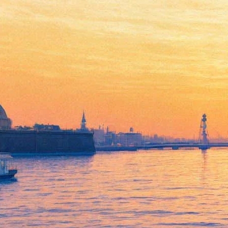
23 апреля 2014, среда
20:59:
Визит Салмана Рушди в Петербург отменен
20:55:
Марсело Альварес запишет новый диск в Доме Радио
20:42:
Лермонтов стал пионером буккроссинга в Гостином дворе
13:11:
Ксения Раппопорт и Данила Козловский прочли сказки
детям-бабочкам
03:39:
“Ленфильм” открывает филиал в Крыму
Архив предыдущих материалов