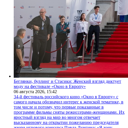
Беглянки, буллинг и Стасики: Женский взгляд диктует
моду на фестивале «Окно в Европу»
06 августа 2026,
15:42
34-й фестиваль российского кино «Окно в Европу» с
самого начала обозначил интерес к женской тематике, в
том числе и потому, что первые показанные в
программе фильмы сняты режиссерами-женщинами. Их
яростный взгляд на мир во многом отвечает
высказанному на открытии пожеланию председателя
жюри игрового конкурса Павла Лунгина: «Я хочу,