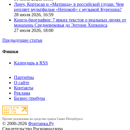
Линч, Кортасар и «Матрица» в российской глуши. Чем
цепляет мультфильм «Непокой» с музыкой Курехина?
28 июля 2026,
16:59
Книги-биографии: 7 ярких текстов о реальных людях от
монахинь Средневековья до Энтони Хопкинса
27 июля 2026,
18:00
Предыдущие статьи
Фишки
Календарь в RSS
Партнёры
О сайте
Контакты
Реклама
Бизнес-трибуна
Проект реализован на средства гранта Санкт-Петербурга
© 2000-2026
Фонтанка.Ру
Свидетельство Роскомнадзора