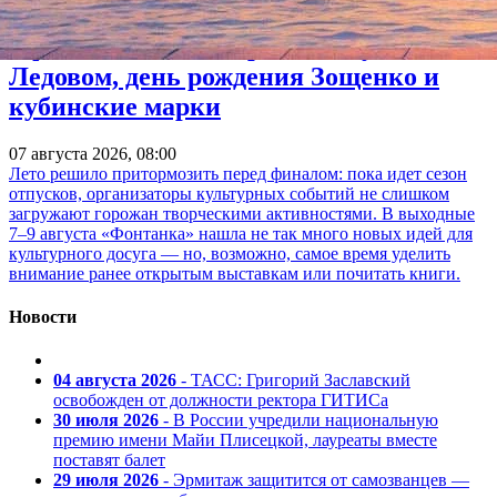
Куда пойти 7–9 августа: «Пикник
Афиши», песни «Короля и Шута» в
Ледовом, день рождения Зощенко и
кубинские марки
07 августа 2026, 08:00
Лето решило притормозить перед финалом: пока идет сезон
отпусков, организаторы культурных событий не слишком
загружают горожан творческими активностями. В выходные
7–9 августа «Фонтанка» нашла не так много новых идей для
культурного досуга — но, возможно, самое время уделить
внимание ранее открытым выставкам или почитать книги.
Новости
04 августа 2026
- ТАСС: Григорий Заславский
освобожден от должности ректора ГИТИСа
30 июля 2026
- В России учредили национальную
премию имени Майи Плисецкой, лауреаты вместе
поставят балет
29 июля 2026
- Эрмитаж защитится от самозванцев —