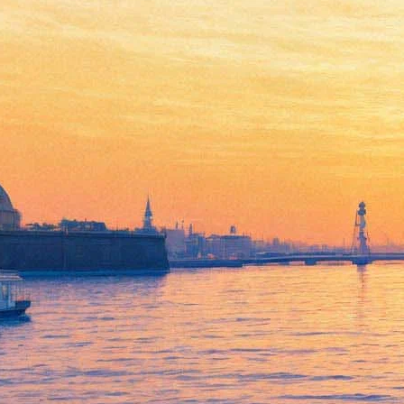
14 апреля 2014, понедельник
14:27:
Русский музей показывает ретроспективу Николая Рериха
11:32:
Время отдавать долги: подведены промежуточные итоги
года культуры в СЗФО
Архив предыдущих материалов