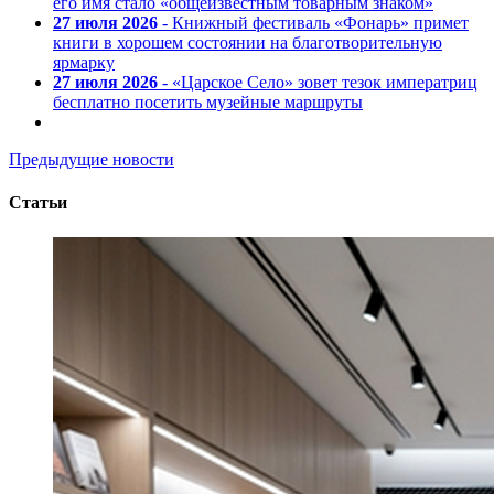
его имя стало «общеизвестным товарным знаком»
27 июля 2026
- Книжный фестиваль «Фонарь» примет
книги в хорошем состоянии на благотворительную
ярмарку
27 июля 2026
- «Царское Село» зовет тезок императриц
бесплатно посетить музейные маршруты
Предыдущие новости
Статьи