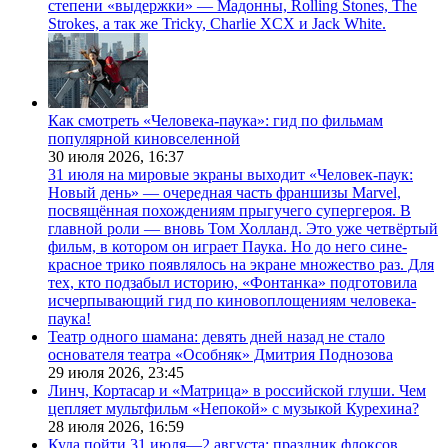
степени «выдержки» — Мадонны, Rolling Stones, The
Strokes, а так же Tricky, Charlie XCX и Jack White.
Как смотреть «Человека-паука»: гид по фильмам
популярной киновселенной
30 июля 2026,
16:37
31 июля на мировые экраны выходит «Человек-паук:
Новый день» — очередная часть франшизы Marvel,
посвящённая похождениям прыгучего супергероя. В
главной роли — вновь Том Холланд. Это уже четвёртый
фильм, в котором он играет Паука. Но до него сине-
красное трико появлялось на экране множество раз. Для
тех, кто подзабыл историю, «Фонтанка» подготовила
исчерпывающий гид по киновоплощениям человека-
паука!
Театр одного шамана: девять дней назад не стало
основателя театра «Особняк» Дмитрия Поднозова
29 июля 2026,
23:45
Линч, Кортасар и «Матрица» в российской глуши. Чем
цепляет мультфильм «Непокой» с музыкой Курехина?
28 июля 2026,
16:59
Куда пойти 31 июля—2 августа: праздник флоксов,