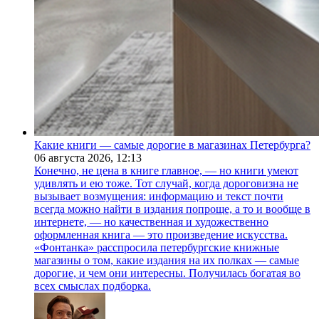
Какие книги — самые дорогие в магазинах Петербурга?
06 августа 2026,
12:13
Конечно, не цена в книге главное, — но книги умеют
удивлять и ею тоже. Тот случай, когда дороговизна не
вызывает возмущения: информацию и текст почти
всегда можно найти в издания попроще, а то и вообще в
интернете, — но качественная и художественно
оформленная книга — это произведение искусства.
«Фонтанка» расспросила петербургские книжные
магазины о том, какие издания на их полках — самые
дорогие, и чем они интересны. Получилась богатая во
всех смыслах подборка.