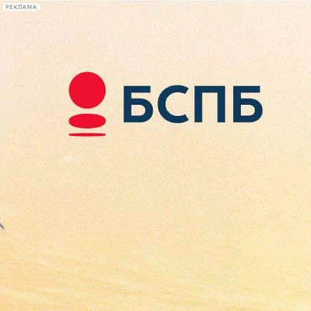
РЕКЛАМА
Афиша Plus
#телегид
Фонтанка.ру
Сегодня:
2026.08.07
09:20
Афиша Plus
кино
спектакли
выставки
концерты
лекции
книги
афиша плюс
новости
+