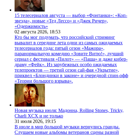
15 телесериалов августа — выбор «Фонтанки»: «Коп-
звезда», новые «Тед Лессо» и «Джек Ричер»,
«Одержимость»
02 августа 2026,
18:53
Кто бы мог подумать, что российский стриминг
вывалит в середине лета одни из самых ожидаемых
телесериалов года: пятый сезон «Мажора»,
паранормальную комедию «Зовите Витю!», лучший
сериал с фестиваля «Пилот» — «Паша» и даже кибер-
драму «Фейк». Из зарубежных особо ожидаемых
телепроектов — третий сезон сай-фая «Укрытие»,
приквел «Блондинки в законе» и очередной спин-офф
«Теории большого взрыва».
Новая музыка июля: Мадонна, Rolling Stones, Tricky,
Charli XCX и не только
31 июля 2026,
19:15
В июле в мир большой музыки вернулись гранды.
Слушаем новые альбомы ветеранов сцены разной