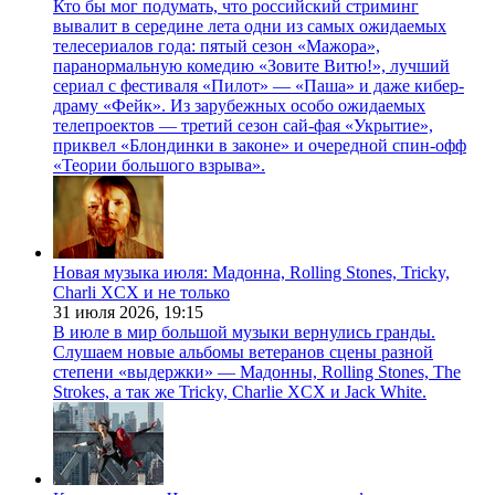
Кто бы мог подумать, что российский стриминг
вывалит в середине лета одни из самых ожидаемых
телесериалов года: пятый сезон «Мажора»,
паранормальную комедию «Зовите Витю!», лучший
сериал с фестиваля «Пилот» — «Паша» и даже кибер-
драму «Фейк». Из зарубежных особо ожидаемых
телепроектов — третий сезон сай-фая «Укрытие»,
приквел «Блондинки в законе» и очередной спин-офф
«Теории большого взрыва».
Новая музыка июля: Мадонна, Rolling Stones, Tricky,
Charli XCX и не только
31 июля 2026,
19:15
В июле в мир большой музыки вернулись гранды.
Слушаем новые альбомы ветеранов сцены разной
степени «выдержки» — Мадонны, Rolling Stones, The
Strokes, а так же Tricky, Charlie XCX и Jack White.