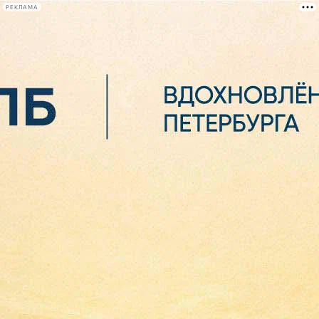
РЕКЛАМА
Афиша Plus
#телегид
Фонтанка.ру
Сегодня:
2026.08.07
00:04
Афиша Plus
кино
спектакли
выставки
концерты
лекции
книги
афиша плюс
новости
+