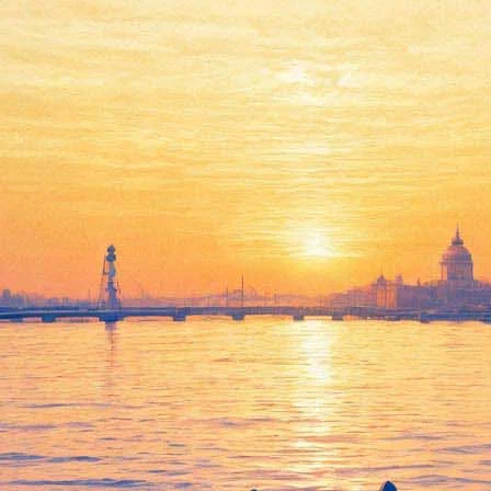
10 февраля 2014, понедельник
17:11:
Пианист Игорь Урьяш похоронен в Комарово
14:50:
Завершаются съемки сериала "Распутин" с Машковым в
главной роли
14:33:
Фестиваль «Мариинский» начнется с премьеры "Сильвии"
12:55:
Петербургские певцы споют на премьере в Метрополитен
опера
12:22:
В Петербурге отметят День памяти Пушкина
Архив предыдущих материалов