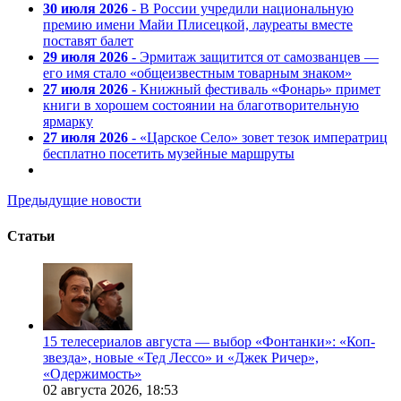
30 июля 2026
- В России учредили национальную
премию имени Майи Плисецкой, лауреаты вместе
поставят балет
29 июля 2026
- Эрмитаж защитится от самозванцев —
его имя стало «общеизвестным товарным знаком»
27 июля 2026
- Книжный фестиваль «Фонарь» примет
книги в хорошем состоянии на благотворительную
ярмарку
27 июля 2026
- «Царское Село» зовет тезок императриц
бесплатно посетить музейные маршруты
Предыдущие новости
Статьи
15 телесериалов августа — выбор «Фонтанки»: «Коп-
звезда», новые «Тед Лессо» и «Джек Ричер»,
«Одержимость»
02 августа 2026,
18:53