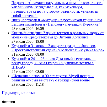
Поднозов занимался натуральным шаманством, то есть,
как минимум, заглядывал, а, как максимум,
путешествовал по ту сторону реальности, увлекая за
собой зрителей.
Линч, Кортасар и «Матрица» в российской глуши. Чем
цепляет мультфильм «Непокой» с музыкой Курехина?
28 июля 2026,
16:59
Книги-биографии: 7 ярких текстов о реальных людях от
монахинь Средневековья до Энтони Хопкинса
27 июля 2026,
18:00
Куда пойти 31 июля—2 августа: праздник флоксов,
«Пространственный сдвиг» у Манежа и «Музыка мира»
31 июля 2026,
08:00
Куда пойти 24 — 26 июля: Джазовый фестиваль по
всему городу, «Окна Открой» и уличные театры в
ЦПКиО
24 июля 2026,
08:00
«Испания в огне» и 90 лет спустя: Музей истории
религии открыл выставку о гражданской войне
23 июля 2026,
11:18
Предыдущие статьи
Фишки