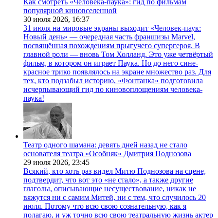
Как смотреть «Человека-паука»: гид по фильмам
популярной киновселенной
30 июля 2026,
16:37
31 июля на мировые экраны выходит «Человек-паук:
Новый день» — очередная часть франшизы Marvel,
посвящённая похождениям прыгучего супергероя. В
главной роли — вновь Том Холланд. Это уже четвёртый
фильм, в котором он играет Паука. Но до него сине-
красное трико появлялось на экране множество раз. Для
тех, кто подзабыл историю, «Фонтанка» подготовила
исчерпывающий гид по киновоплощениям человека-
паука!
Театр одного шамана: девять дней назад не стало
основателя театра «Особняк» Дмитрия Поднозова
29 июля 2026,
23:45
Всякий, кто хоть раз видел Митю Поднозова на сцене,
подтвердит, что вот это «не стало», а также другие
глаголы, описывающие несуществование, никак не
вяжутся ни с самим Митей, ни с тем, что случилось 20
июля. Потому что всю свою сознательную, как я
полагаю, и уж точно всю свою театральную жизнь актер