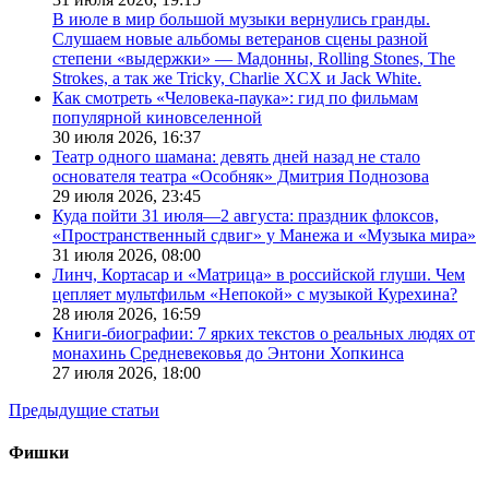
В июле в мир большой музыки вернулись гранды.
Слушаем новые альбомы ветеранов сцены разной
степени «выдержки» — Мадонны, Rolling Stones, The
Strokes, а так же Tricky, Charlie XCX и Jack White.
Как смотреть «Человека-паука»: гид по фильмам
популярной киновселенной
30 июля 2026,
16:37
Театр одного шамана: девять дней назад не стало
основателя театра «Особняк» Дмитрия Поднозова
29 июля 2026,
23:45
Куда пойти 31 июля—2 августа: праздник флоксов,
«Пространственный сдвиг» у Манежа и «Музыка мира»
31 июля 2026,
08:00
Линч, Кортасар и «Матрица» в российской глуши. Чем
цепляет мультфильм «Непокой» с музыкой Курехина?
28 июля 2026,
16:59
Книги-биографии: 7 ярких текстов о реальных людях от
монахинь Средневековья до Энтони Хопкинса
27 июля 2026,
18:00
Предыдущие статьи
Фишки