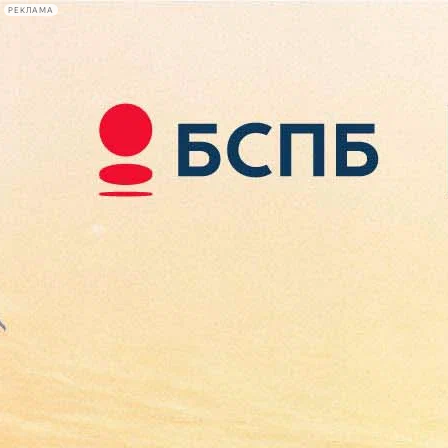
РЕКЛАМА
Афиша Plus
#телегид
Фонтанка.ру
Сегодня:
2026.08.08
14:15
Афиша Plus
кино
спектакли
выставки
концерты
лекции
книги
афиша плюс
новости
+