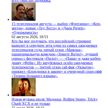
всех смыслах подборка.
15 телесериалов августа — выбор «Фонтанки»: «Коп-
звезда», новые «Тед Лессо» и «Джек Ричер»,
«Одержимость»
02 августа 2026,
18:53
Кто бы мог подумать, что российский стриминг
вывалит в середине лета одни из самых ожидаемых
телесериалов года: пятый сезон «Мажора»,
паранормальную комедию «Зовите Витю!», лучший
сериал с фестиваля «Пилот» — «Паша» и даже кибер-
драму «Фейк». Из зарубежных особо ожидаемых
телепроектов — третий сезон сай-фая «Укрытие»,
приквел «Блондинки в законе» и очередной спин-офф
«Теории большого взрыва».
Новая музыка июля: Мадонна, Rolling Stones, Tricky,
Charli XCX и не только
31 июля 2026,
19:15