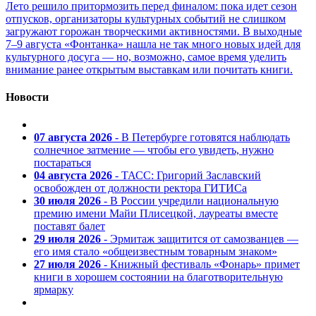
Лето решило притормозить перед финалом: пока идет сезон
отпусков, организаторы культурных событий не слишком
загружают горожан творческими активностями. В выходные
7–9 августа «Фонтанка» нашла не так много новых идей для
культурного досуга — но, возможно, самое время уделить
внимание ранее открытым выставкам или почитать книги.
Новости
07 августа 2026
- В Петербурге готовятся наблюдать
солнечное затмение — чтобы его увидеть, нужно
постараться
04 августа 2026
- ТАСС: Григорий Заславский
освобожден от должности ректора ГИТИСа
30 июля 2026
- В России учредили национальную
премию имени Майи Плисецкой, лауреаты вместе
поставят балет
29 июля 2026
- Эрмитаж защитится от самозванцев —
его имя стало «общеизвестным товарным знаком»
27 июля 2026
- Книжный фестиваль «Фонарь» примет
книги в хорошем состоянии на благотворительную
ярмарку