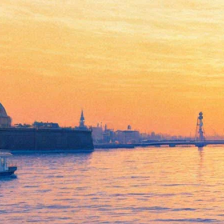
Ксения Кутепова и Дмитрий
Лысенков сыграют в сериале
об отношениях людей живых
и придуманных
17 августа 2020,
16:44
Версия для печати
Канал «Супер» начал работу над сериалом о паре
сценаристов, которые после расставания вынуждены
сосуществовать на одной площадке и снимать романтическую
ленту. При этом свои проблемы они невольно переносят на
выдуманную историю, хотя та, по законам жанра, и должна
закончиться счастливо.
Как 17 августа сообщили представители телеканала, главные