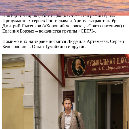
роли в проекте, получившем название «Большая секунда»,
исполнят Ксения Кутепова («Дылда», «Без свидетелей») и
Виктор Шамиров («Вне игры»). Он же стал режиссёром.
Придуманных героев Ростислава и Арину сыграют актёр
Дмитрий Лысенков («Хороший человек», «Союз спасения») и
Евгения Борзых – вокалистка группы «СБПЧ».
Помимо них на экране появятся Людмила Артемьева, Сергей
Белоголовцев, Ольга Тумайкина и другие.