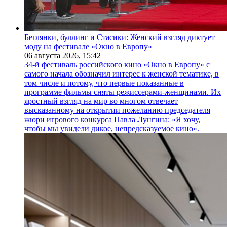
Беглянки, буллинг и Стасики: Женский взгляд диктует
моду на фестивале «Окно в Европу»
06 августа 2026,
15:42
34-й фестиваль российского кино «Окно в Европу» с
самого начала обозначил интерес к женской тематике, в
том числе и потому, что первые показанные в
программе фильмы сняты режиссерами-женщинами. Их
яростный взгляд на мир во многом отвечает
высказанному на открытии пожеланию председателя
жюри игрового конкурса Павла Лунгина: «Я хочу,
чтобы мы увидели дикое, непредсказуемое кино».