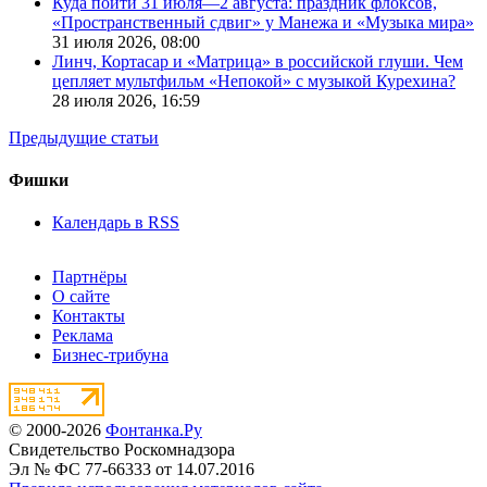
Куда пойти 31 июля—2 августа: праздник флоксов,
«Пространственный сдвиг» у Манежа и «Музыка мира»
31 июля 2026,
08:00
Линч, Кортасар и «Матрица» в российской глуши. Чем
цепляет мультфильм «Непокой» с музыкой Курехина?
28 июля 2026,
16:59
Предыдущие статьи
Фишки
Календарь в RSS
Партнёры
О сайте
Контакты
Реклама
Бизнес-трибуна
© 2000-2026
Фонтанка.Ру
Свидетельство Роскомнадзора
Эл № ФС 77-66333 от 14.07.2016