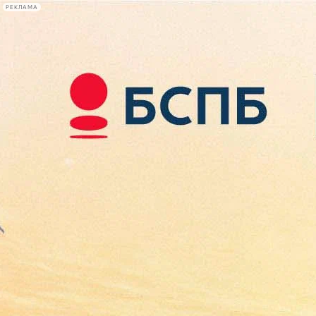
РЕКЛАМА
Афиша Plus
#телегид
Фонтанка.ру
Сегодня:
2026.08.10
12:05
Афиша Plus
кино
спектакли
выставки
концерты
лекции
книги
афиша плюс
новости
+