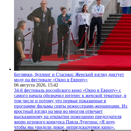
Беглянки, буллинг и Стасики: Женский взгляд диктует
моду на фестивале «Окно в Европу»
06 августа 2026,
15:42
34-й фестиваль российского кино «Окно в Европу» с
самого начала обозначил интерес к женской тематике, в
том числе и потому, что первые показанные в
программе фильмы сняты режиссерами-женщинами. Их
яростный взгляд на мир во многом отвечает
высказанному на открытии пожеланию председателя
жюри игрового конкурса Павла Лунгина: «Я хочу,
чтобы мы увидели дикое, непредсказуемое кино».