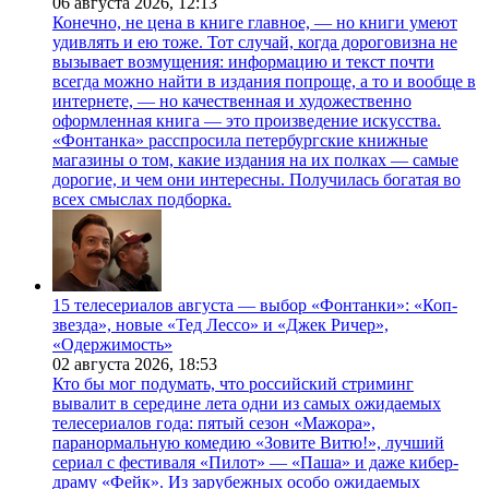
06 августа 2026,
12:13
Конечно, не цена в книге главное, — но книги умеют
удивлять и ею тоже. Тот случай, когда дороговизна не
вызывает возмущения: информацию и текст почти
всегда можно найти в издания попроще, а то и вообще в
интернете, — но качественная и художественно
оформленная книга — это произведение искусства.
«Фонтанка» расспросила петербургские книжные
магазины о том, какие издания на их полках — самые
дорогие, и чем они интересны. Получилась богатая во
всех смыслах подборка.
15 телесериалов августа — выбор «Фонтанки»: «Коп-
звезда», новые «Тед Лессо» и «Джек Ричер»,
«Одержимость»
02 августа 2026,
18:53
Кто бы мог подумать, что российский стриминг
вывалит в середине лета одни из самых ожидаемых
телесериалов года: пятый сезон «Мажора»,
паранормальную комедию «Зовите Витю!», лучший
сериал с фестиваля «Пилот» — «Паша» и даже кибер-
драму «Фейк». Из зарубежных особо ожидаемых