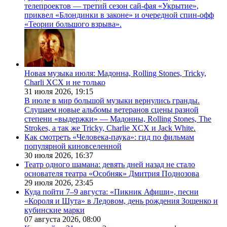
телепроектов — третий сезон сай-фая «Укрытие»,
приквел «Блондинки в законе» и очередной спин-офф
«Теории большого взрыва».
Новая музыка июля: Мадонна, Rolling Stones, Tricky,
Charli XCX и не только
31 июля 2026,
19:15
В июле в мир большой музыки вернулись гранды.
Слушаем новые альбомы ветеранов сцены разной
степени «выдержки» — Мадонны, Rolling Stones, The
Strokes, а так же Tricky, Charlie XCX и Jack White.
Как смотреть «Человека-паука»: гид по фильмам
популярной киновселенной
30 июля 2026,
16:37
Театр одного шамана: девять дней назад не стало
основателя театра «Особняк» Дмитрия Поднозова
29 июля 2026,
23:45
Куда пойти 7–9 августа: «Пикник Афиши», песни
«Короля и Шута» в Ледовом, день рождения Зощенко и
кубинские марки
07 августа 2026,
08:00