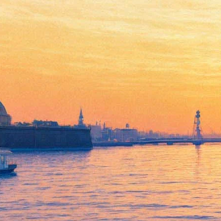
Названы любимые книги
российских заключенных
30 июля 2020,
13:22
Версия для печати
Федеральная служба исполнения наказаний узнала, какие
книги чаще всего читают заключенные. Самым популярным
произведением в российских колониях оказался роман
Михаила Булгакова «Мастер и Маргарита». В «топ-10» также
вошли «Преступление и наказание» и «Братья Карамазовы»
Федора Достоевского, «Война и мир», «Анна Каренина» и
«Воскресенье» Льва Толстого, а также «Тихий Дон» Михаила
Шолохова.
В числе иностранной классики перечислены «Три
мушкетёра» и «Граф Монте-Кристо» Александра Дюма, а
также «Отверженные» Виктора Гюго. Список 30 июля