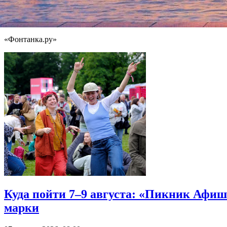
Помимо автопортрета голландского мастера, с молотка за £2,2
помощь больницы в Вифлееме на Западном берегу реки Иордан
года. Она ушла с молотка за £22,3 млн. Эта картина стала само
«Фонтанка.ру»
Куда пойти 7–9 августа: «Пикник Афиш
марки