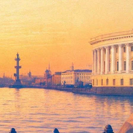
дную сумму. За него бились
рошли 28 июля. Как подчеркнули , специалисты аукционного
, хранившихся в частных коллекциях, и единственным, который
здничной одежде художник изображал себя всего на двух
ет
FoxNews
, на картину кисти Рембрандта претендовали