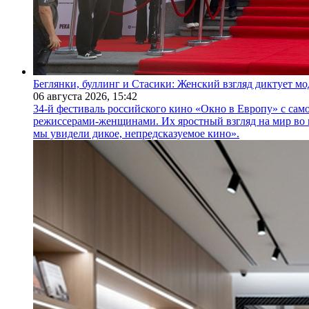
Беглянки, буллинг и Стасики: Женский взгляд диктует м
06 августа 2026,
15:42
34-й фестиваль российского кино «Окно в Европу» с само
режиссерами-женщинами. Их яростный взгляд на мир во 
мы увидели дикое, непредсказуемое кино».