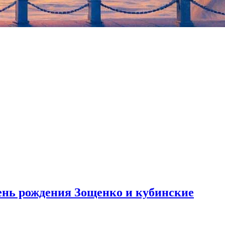
 в Европе. Средства от продажи работ 2017 года пойдут на
 Хоана Миро «Живопись (Женщина в красной шляпе)» 1927
.
день рождения Зощенко и кубинские