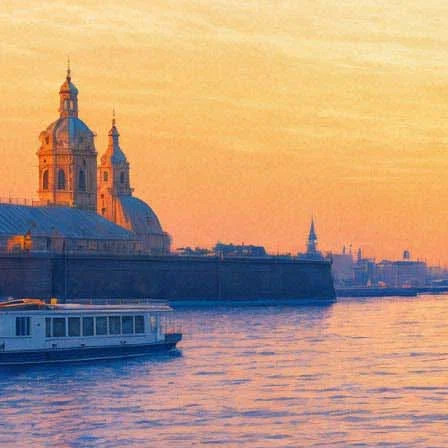
Автопортрет Рембрандта ушел 
шестеро
29 июля 2020,
12:29
Версия для печати
Картина Рембрандта ушла с молотка в Лондоне за 14,5 миллио
дома Sotheby's , это рекордная сумма, которую когда-либо отд
Картина датирована 1632 годом, тогда автору было 26 лет. По
когда-либо выставлялся на торги. Рембрандт на полотне одет
портретах из всех написанных. Кто именно приобрёл работу —
шестеро коллекционеров.
[Изображение недоступно]