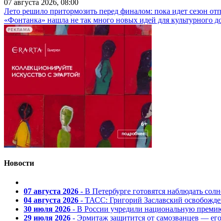
07 августа 2026, 08:00
Лето решило притормозить перед финалом: пока идет сезон от
«Фонтанка» нашла не так много новых идей для культурного д
РЕКЛАМА
Новости
07 августа 2026
- В Петербурге готовятся наблюдать солн
04 августа 2026
- ТАСС: Григорий Заславский освобожд
30 июля 2026
- В России учредили национальную премию
29 июля 2026
- Эрмитаж защитится от самозванцев — ег