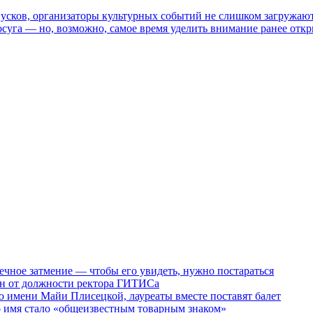
пусков, организаторы культурных событий не слишком загружаю
осуга — но, возможно, самое время уделить внимание ранее отк
ечное затмение — чтобы его увидеть, нужно постараться
ен от должности ректора ГИТИСа
 имени Майи Плисецкой, лауреаты вместе поставят балет
о имя стало «общеизвестным товарным знаком»