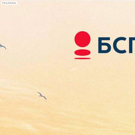
РЕКЛАМА
Афиша Plus
#телегид
Фонтанка.ру
Сегодня:
2026.08.09
14:15
Афиша Plus
кино
спектакли
выставки
концерты
лекции
книги
афиша плюс
новости
+