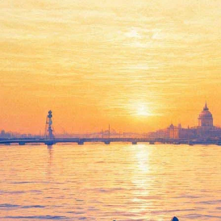
с молотка в Лондоне за рекор
на фунтов стерлингов — порядка 1,3 миллиарда рублей. Торги п
авали за автопортреты голландских художников.
 утверждению специалистов, автопортрет является одним из трех
 в парадный костюм — чёрную шляпу и воротник с рюшами. В пра
 не сообщается. Торги происходили в онлайн-формате. Как пиш