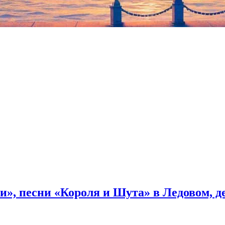
3 млн также ушёл триптих Бэнкси на тему миграционного кризиса
. Топ-лотом торгов стала абстракционистская картина испанца
й дорогой из проданных на рынке искусства в Европе в этом году
и», песни «Короля и Шута» в Ледовом, 