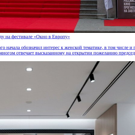
оду на фестивале «Окно в Европу»
го начала обозначил интерес к женской тематике, в том числе 
многом отвечает высказанному на открытии пожеланию председа