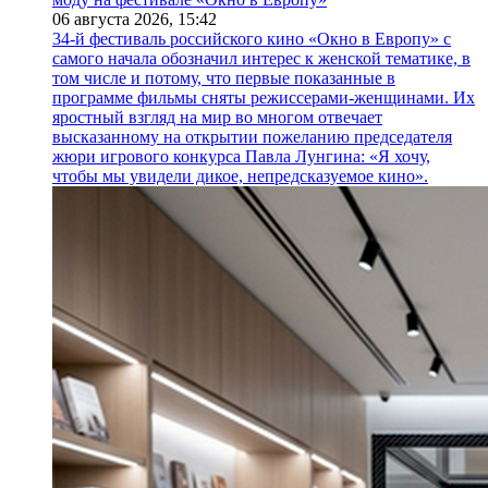
06 августа 2026,
15:42
34-й фестиваль российского кино «Окно в Европу» с
самого начала обозначил интерес к женской тематике, в
том числе и потому, что первые показанные в
программе фильмы сняты режиссерами-женщинами. Их
яростный взгляд на мир во многом отвечает
высказанному на открытии пожеланию председателя
жюри игрового конкурса Павла Лунгина: «Я хочу,
чтобы мы увидели дикое, непредсказуемое кино».