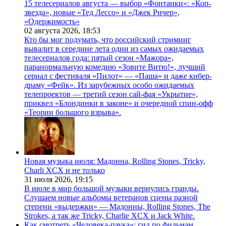
15 телесериалов августа — выбор «Фонтанки»: «Коп-
звезда», новые «Тед Лессо» и «Джек Ричер»,
«Одержимость»
02 августа 2026,
18:53
Кто бы мог подумать, что российский стриминг
вывалит в середине лета одни из самых ожидаемых
телесериалов года: пятый сезон «Мажора»,
паранормальную комедию «Зовите Витю!», лучший
сериал с фестиваля «Пилот» — «Паша» и даже кибер-
драму «Фейк». Из зарубежных особо ожидаемых
телепроектов — третий сезон сай-фая «Укрытие»,
приквел «Блондинки в законе» и очередной спин-офф
«Теории большого взрыва».
Новая музыка июля: Мадонна, Rolling Stones, Tricky,
Charli XCX и не только
31 июля 2026,
19:15
В июле в мир большой музыки вернулись гранды.
Слушаем новые альбомы ветеранов сцены разной
степени «выдержки» — Мадонны, Rolling Stones, The
Strokes, а так же Tricky, Charlie XCX и Jack White.
Как смотреть «Человека-паука»: гид по фильмам