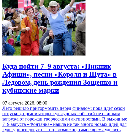
Куда пойти 7–9 августа: «Пикник
Афиши», песни «Короля и Шута» в
Ледовом, день рождения Зощенко и
кубинские марки
07 августа 2026, 08:00
Лето решило притормозить перед финалом: пока идет сезон
отпусков, организаторы культурных событий не слишком
загружают горожан творческими активностями. В выходные
7–9 августа «Фонтанка» нашла не так много новых идей для
культурного досуга — но, возможно, самое время уделить