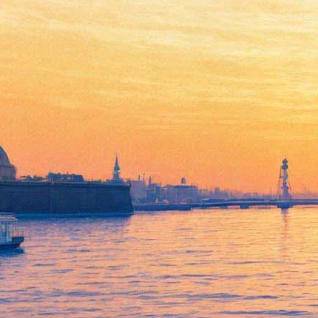
«Мумий Тролль» объявил
дату выхода нового альбома
«После Зла» и презентовал
сингл
24 июля 2020,
19:45
Версия для печати
Рок-группа «Мумий Тролль» представила сингл нового
альбома «После Зла».
Песня, которая
появилась
на странице коллектива ВКонтакте
24 июля, получила заголовок «В тот день когда». В ней
слушатель переносится в момент, «когда мы все сдадимся
сами/ Когда сдадим все города». Помимо этого произведения
в сборник, судя по всему, войдут выпущенные ранее «Лира» и
«Лето без интернета»: их записями был дополнен
следующий