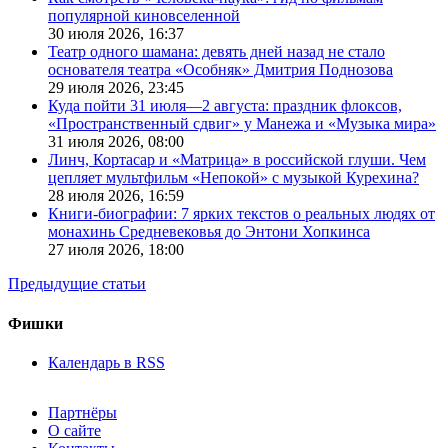
популярной киновселенной
30 июля 2026,
16:37
Театр одного шамана: девять дней назад не стало
основателя театра «Особняк» Дмитрия Поднозова
29 июля 2026,
23:45
Куда пойти 31 июля—2 августа: праздник флоксов,
«Пространственный сдвиг» у Манежа и «Музыка мира»
31 июля 2026,
08:00
Линч, Кортасар и «Матрица» в российской глуши. Чем
цепляет мультфильм «Непокой» с музыкой Курехина?
28 июля 2026,
16:59
Книги-биографии: 7 ярких текстов о реальных людях от
монахинь Средневековья до Энтони Хопкинса
27 июля 2026,
18:00
Предыдущие статьи
Фишки
Календарь в RSS
Партнёры
О сайте