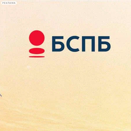
РЕКЛАМА
Афиша Plus
#телегид
Фонтанка.ру
Сегодня:
2026.08.08
19:58
Афиша Plus
кино
спектакли
выставки
концерты
лекции
книги
афиша плюс
новости
+