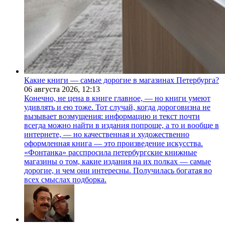
Какие книги — самые дорогие в магазинах Петербурга?
06 августа 2026,
12:13
Конечно, не цена в книге главное, — но книги умеют
удивлять и ею тоже. Тот случай, когда дороговизна не
вызывает возмущения: информацию и текст почти
всегда можно найти в издания попроще, а то и вообще в
интернете, — но качественная и художественно
оформленная книга — это произведение искусства.
«Фонтанка» расспросила петербургские книжные
магазины о том, какие издания на их полках — самые
дорогие, и чем они интересны. Получилась богатая во
всех смыслах подборка.