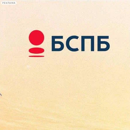
РЕКЛАМА
Афиша Plus
#телегид
Фонтанка.ру
Сегодня:
2026.08.08
21:26
Афиша Plus
кино
спектакли
выставки
концерты
лекции
книги
афиша плюс
новости
+