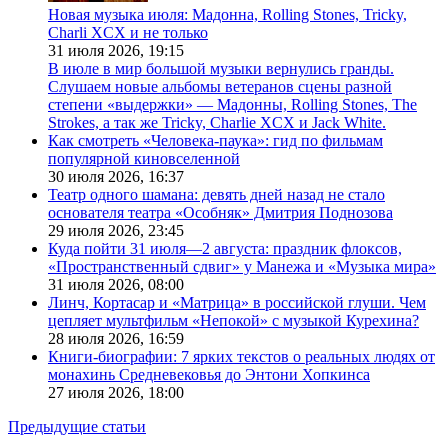
Новая музыка июля: Мадонна, Rolling Stones, Tricky,
Charli XCX и не только
31 июля 2026,
19:15
В июле в мир большой музыки вернулись гранды.
Слушаем новые альбомы ветеранов сцены разной
степени «выдержки» — Мадонны, Rolling Stones, The
Strokes, а так же Tricky, Charlie XCX и Jack White.
Как смотреть «Человека-паука»: гид по фильмам
популярной киновселенной
30 июля 2026,
16:37
Театр одного шамана: девять дней назад не стало
основателя театра «Особняк» Дмитрия Поднозова
29 июля 2026,
23:45
Куда пойти 31 июля—2 августа: праздник флоксов,
«Пространственный сдвиг» у Манежа и «Музыка мира»
31 июля 2026,
08:00
Линч, Кортасар и «Матрица» в российской глуши. Чем
цепляет мультфильм «Непокой» с музыкой Курехина?
28 июля 2026,
16:59
Книги-биографии: 7 ярких текстов о реальных людях от
монахинь Средневековья до Энтони Хопкинса
27 июля 2026,
18:00
Предыдущие статьи