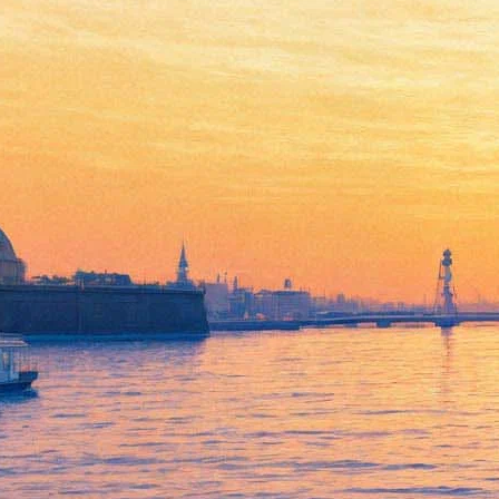
Российские фильмы о «Норд-
Осте» и охотнике с Чукотки
вошли в программу
Венецианского
кинофестиваля
24 июля 2020,
18:45
Версия для печати
В независимую программу Венецианского кинофестиваля
Giornate degli autori вошли ленты «Конференция» режиссёра
Ивана И. Твердовского и «Китобой» Филиппа Юрьева. Об
этом сообщается в инстаграм-аккаунте киностудии «Рок».
«Всего два фильма были отобраны от России и особенно