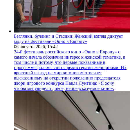
Беглянки, буллинг и Стасики: Женский взгляд диктует
моду на фестивале «Окно в Европу»
06 августа 2026,
15:42
34-й фестиваль российского кино «Окно в Европу» с
самого начала обозначил интерес к женской тематике, в
том числе и потому, что первые показанные в
программе фильмы сняты режиссерами-женщинами. Их
яростный взгляд на мир во многом отвечает
высказанному на открытии пожеланию председателя
жюри игрового конкурса Павла Лунгина: «Я хочу,
чтобы мы увидели дикое, непредсказуемое кино».