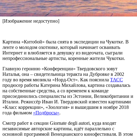
гордо, что оба молодых режиссёра – ученики одной
мастерской Алексея Учителя», – говорится в публикации.
[Изображение недоступно]
Картина «Китобой» была снята в экспедиции на Чукотке. В
ленте о молодом охотнике, который начинает осваивать
Интернет и влюбляется в девушку из видеочата, сыграли
непрофессиональные артисты, коренные жители Чукотки.
Главную героиню «Конференции» Твердовского зовут
Наталья, она – свидетельница теракта на Дубровке в 2002
году во время мюзикла «Норд-Ост». Как пояснила
ТАСС
продюсер работы Катерина Михайлова, картина создавалась
на собственные средства, а со временем к команде
присоединились специалисты из Эстонии, Великобритании и
Италии. Режиссёр Иван И. Твердовский известен картинами
«Класс коррекции», «Зоология» и вышедшим в ноябре 2018
года фильмом
«Подбросы»
.
Смотр работ в секции Giornate degli autori, куда входят
независимые авторские картины, идёт параллельно с
основной программой Венецианского кинофестиваля. В этом