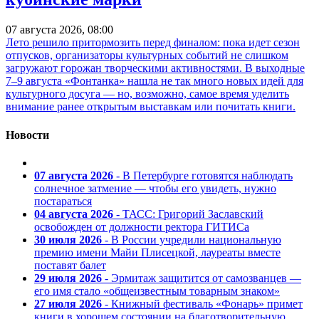
07 августа 2026, 08:00
Лето решило притормозить перед финалом: пока идет сезон
отпусков, организаторы культурных событий не слишком
загружают горожан творческими активностями. В выходные
7–9 августа «Фонтанка» нашла не так много новых идей для
культурного досуга — но, возможно, самое время уделить
внимание ранее открытым выставкам или почитать книги.
Новости
07 августа 2026
- В Петербурге готовятся наблюдать
солнечное затмение — чтобы его увидеть, нужно
постараться
04 августа 2026
- ТАСС: Григорий Заславский
освобожден от должности ректора ГИТИСа
30 июля 2026
- В России учредили национальную
премию имени Майи Плисецкой, лауреаты вместе
поставят балет
29 июля 2026
- Эрмитаж защитится от самозванцев —
его имя стало «общеизвестным товарным знаком»
27 июля 2026
- Книжный фестиваль «Фонарь» примет
книги в хорошем состоянии на благотворительную