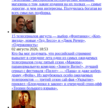
магазины о том, какие издания на их полках — самые
дорогие, и чем они интересны. Получилась богатая во
всех смыслах подборка.
15 телесериалов августа — выбор «Фонтанки»: «Коп-
звезда», новые «Тед Лессо» и «Джек Ричер»,
«Одержимость»
02 августа 2026,
18:53
Кто бы мог подумать, что российский стриминг
вывалит в середине лета одни из самых ожидаемых
телесериалов года: пятый сезон «Мажора»,
паранормальную комедию «Зовите Витю!», лучший
сериал с фестиваля «Пилот» — «Паша» и даже кибер-
драму «Фейк». Из зарубежных особо ожидаемых
телепроектов — третий сезон сай-фая «Укрытие»,
приквел «Блондинки в законе» и очередной спин-офф
«Теории большого взрыва».