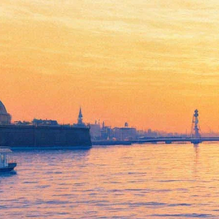
Фигуранта «московского
дела» Павла Устинова
приняли в МХАТ им.
Горького
20 июля 2020,
16:27
Версия для печати
Фигурант «московского дела» Павел Устинов стал участником
труппы МХАТ им. Горького. Об этом сам актёр рассказал на
странице в Instagram. Внимание на пост 20 июля обратил
журнал
«Театр»
.
«Совершенно недавно я прошёл отбор и был принят в труппу
МХАТа им. М.Горького! Я выражаю свою искреннюю
благодарность тем людям, которые были причастны к моей