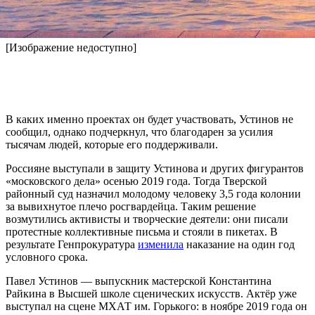
судьбе и что сейчас все именно так!», — написал артист в
социальной сети.
[Изображение недоступно]
В каких именно проектах он будет участвовать, Устинов не
сообщил, однако подчеркнул, что благодарен за усилия
тысячам людей, которые его поддерживали.
Россияне выступали в защиту Устинова и других фигурантов
«московского дела» осенью 2019 года. Тогда Тверской
районный суд назначил молодому человеку 3,5 года колонии
за вывихнутое плечо росгвардейца. Таким решение
возмутились активисты и творческие деятели: они писали
протестные коллективные письма и стояли в пикетах. В
результате Генпрокуратура
изменила
наказание на один год
условного срока.
Павел Устинов — выпускник мастерской Константина
Райкина в Высшей школе сценических искусств. Актёр уже
выступал на сцене МХАТ им. Горького: в ноябре 2019 года он