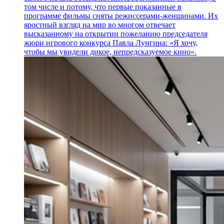
том числе и потому, что первые показанные в
программе фильмы сняты режиссерами-женщинами. Их
яростный взгляд на мир во многом отвечает
высказанному на открытии пожеланию председателя
жюри игрового конкурса Павла Лунгина: «Я хочу,
чтобы мы увидели дикое, непредсказуемое кино».