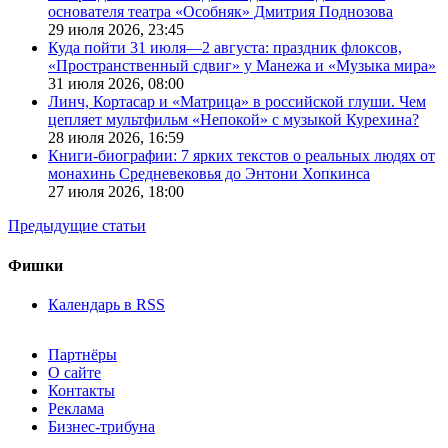
основателя театра «Особняк» Дмитрия Поднозова
29 июля 2026,
23:45
Куда пойти 31 июля—2 августа: праздник флоксов,
«Пространственный сдвиг» у Манежа и «Музыка мира»
31 июля 2026,
08:00
Линч, Кортасар и «Матрица» в российской глуши. Чем
цепляет мультфильм «Непокой» с музыкой Курехина?
28 июля 2026,
16:59
Книги-биографии: 7 ярких текстов о реальных людях от
монахинь Средневековья до Энтони Хопкинса
27 июля 2026,
18:00
Предыдущие статьи
Фишки
Календарь в RSS
Партнёры
О сайте
Контакты
Реклама
Бизнес-трибуна