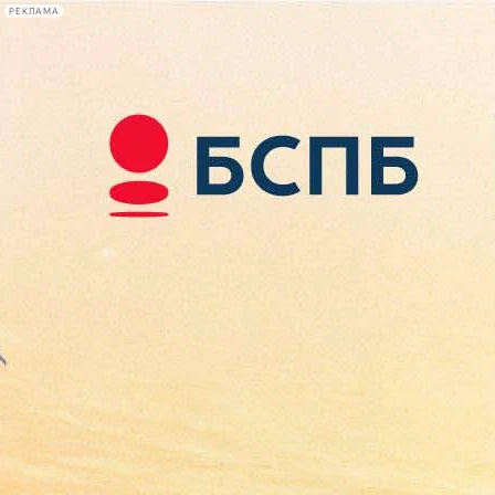
РЕКЛАМА
Афиша Plus
#телегид
Фонтанка.ру
Сегодня:
2026.08.08
10:14
Афиша Plus
кино
спектакли
выставки
концерты
лекции
книги
афиша плюс
новости
+