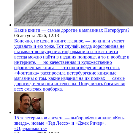
Какие книги — самые дорогие в магазинах Петербурга?
06 августа 2026,
12:13
Конечно, не цена в книге главное, — но книги умеют
удивлять и ею тоже. Тот случай, когда дороговизна не
вызывает возмущения: информацию и текст почти
всегда можно найти в издания попроще, а то и вообще в
интернете, — но качественная и художественно
оформленная книга — это произведение искусства.
«Фонтанка» расспросила петербургские книжные
магазины о том, какие издания на их полках — самые
дорогие, и чем они интересны. Получилась богатая во
всех смыслах подборка.
15 телесериалов августа — выбор «Фонтанки»: «Коп-
звезда», новые «Тед Лессо» и «Джек Ричер»,
«Одержимость»