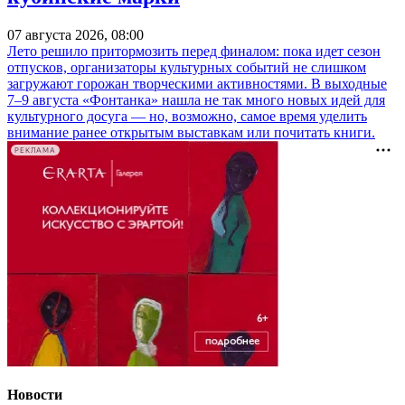
07 августа 2026, 08:00
Лето решило притормозить перед финалом: пока идет сезон
отпусков, организаторы культурных событий не слишком
загружают горожан творческими активностями. В выходные
7–9 августа «Фонтанка» нашла не так много новых идей для
культурного досуга — но, возможно, самое время уделить
внимание ранее открытым выставкам или почитать книги.
РЕКЛАМА
Новости