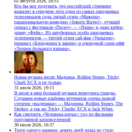
02 августа 2026,
18:53
Кто бы мог подумать, что российский стриминг
вывалит в середине лета одни из самых ожидаемых
телесериалов года: пятый сезон «Мажора»,
паранормальную комедию «Зовите Витю!», лучший
сериал с фестиваля «Пилот» — «Паша» и даже кибер-
драму «Фейк». Из зарубежных особо ожидаемых
телепроектов — третий сезон сай-фая «Укрытие»,
приквел «Блондинки в законе» и очередной спин-офф
«Теории большого взрыва».
Новая музыка июля: Мадонна, Rolling Stones, Tricky,
Charli XCX и не только
31 июля 2026,
19:15
В июле в мир большой музыки вернулись гранды.
Слушаем новые альбомы ветеранов сцены разной
степени «выдержки» — Мадонны, Rolling Stones, The
Strokes, а так же Tricky, Charlie XCX и Jack White.
Как смотреть «Человека-паука»: гид по фильмам
популярной киновселенной
30 июля 2026,
16:37
Театр одного шамана: девять дней назад не стало