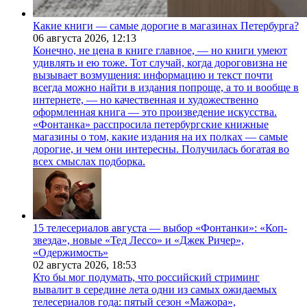
Какие книги — самые дорогие в магазинах Петербурга?
06 августа 2026,
12:13
Конечно, не цена в книге главное, — но книги умеют
удивлять и ею тоже. Тот случай, когда дороговизна не
вызывает возмущения: информацию и текст почти
всегда можно найти в издания попроще, а то и вообще в
интернете, — но качественная и художественно
оформленная книга — это произведение искусства.
«Фонтанка» расспросила петербургские книжные
магазины о том, какие издания на их полках — самые
дорогие, и чем они интересны. Получилась богатая во
всех смыслах подборка.
15 телесериалов августа — выбор «Фонтанки»: «Коп-
звезда», новые «Тед Лессо» и «Джек Ричер»,
«Одержимость»
02 августа 2026,
18:53
Кто бы мог подумать, что российский стриминг
вывалит в середине лета одни из самых ожидаемых
телесериалов года: пятый сезон «Мажора»,