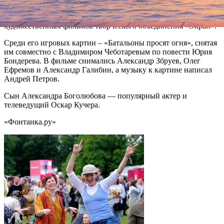
работал на киностудии им. А.П.Довженко и Одесской
киностудии, затем стал режиссером анимационных и
художественных фильмов творческого объединения «Экран».
Среди его игровых картин – «Батальоны просят огня», снятая
им совместно с Владимиром Чеботаревым по повести Юрия
Бондерева. В фильме снимались Александр Збруев, Олег
Ефремов и Александр Галибин, а музыку к картине написал
Андрей Петров.
Сын Александра Боголюбова — популярный актер и
телеведущий Оскар Кучера.
«Фонтанка.ру»