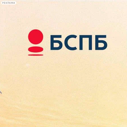
РЕКЛАМА
Афиша Plus
#телегид
Фонтанка.ру
Сегодня:
2026.08.08
09:54
Афиша Plus
кино
спектакли
выставки
концерты
лекции
книги
афиша плюс
новости
+