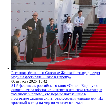
Беглянки, буллинг и Стасики: Женский взгляд диктует
моду на фестивале «Окно в Европу»
06 августа 2026,
15:42
34-й фестиваль российского кино «Окно в Европу» с
самого начала обозначил интерес к женской тематике, в
том числе и потому, что первые показанные в
программе фильмы сняты режиссерами-женщинами. Их
яростный взгляд на мир во многом отвечает