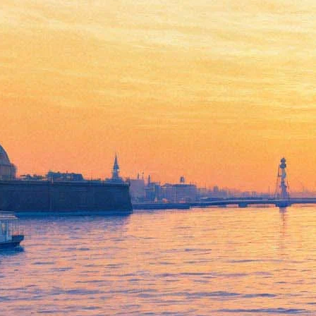
Скончался режиссер
мульфильмов про Незнайку
и Волшебника изумрудного
города
20 июля 2020,
14:15
Версия для печати
Скончался Александр Боголюбов — режиссер игрового и
анимационного кино, один из создателей популярных
советских мультсериалов 1970-х «Приключения Незнайки и
его друзей» и «Волшебник Изумрудного города». Об этом 20
июля
сообщает
сайт Союза кинематографистов России.
Боголюбову было 86 лет. Выпускник Киевского
Государственного института театральных искусств, он