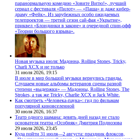
паранормальную комедию «Зовите Витю!», лучший
сериал с фестиваля «Пилот» — «Паша» и даже кибер-
драму «Фейк». Из зарубежных особо ожидаемых
телепроектов — третий сезон сай-фая «Укрытие»,
приквел «Блондинки в законе» и очередной спин-офф
«Теории большого взрыва».
Новая музыка июля: Мадонна, Rolling Stones, Tricky,
Charli XCX и не только
31 июля 2026,
19:15
В июле в мир большой музыки вернулись гранды.
Слушаем новые альбомы ветеранов сцены разной
степени «выдержки» — Мадонны, Rolling Stones, The
Strokes, а так же Tricky, Charlie XCX и Jack White.
Как смотреть «Человека-паука»: гид по фильмам
популярной киновселенной
30 июля 2026,
16:37
Театр одного шамана: девять дней назад не стало
основателя театра «Особняк» Дмитрия Поднозова
29 июля 2026,
23:45
Куда пойти 31 июля—2 августа: праздник флоксов,