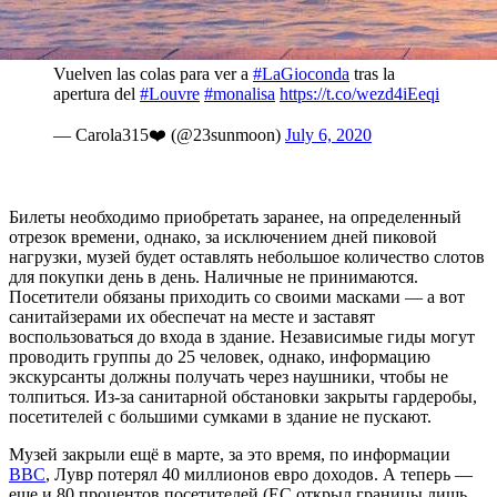
площадью практически во весь зал. Бонусом — возможность
рассматривать в это время произведения на других стенах.
Vuelven las colas para ver a
#LaGioconda
tras la
apertura del
#Louvre
#monalisa
https://t.co/wezd4iEeqi
— Carola315❤️ (@23sunmoon)
July 6, 2020
Билеты необходимо приобретать заранее, на определенный
отрезок времени, однако, за исключением дней пиковой
нагрузки, музей будет оставлять небольшое количество слотов
для покупки день в день. Наличные не принимаются.
Посетители обязаны приходить со своими масками — а вот
санитайзерами их обеспечат на месте и заставят
воспользоваться до входа в здание. Независимые гиды могут
проводить группы до 25 человек, однако, информацию
экскурсанты должны получать через наушники, чтобы не
толпиться. Из-за санитарной обстановки закрыты гардеробы,
посетителей с большими сумками в здание не пускают.
Музей закрыли ещё в марте, за это время, по информации
BBC
, Лувр потерял 40 миллионов евро доходов. А теперь —
еще и 80 процентов посетителей (ЕС открыл границы лишь