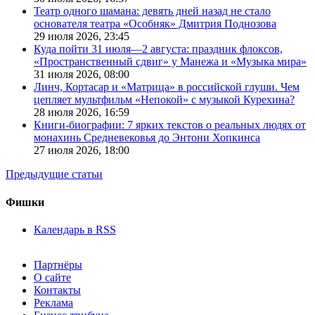
Театр одного шамана: девять дней назад не стало
основателя театра «Особняк» Дмитрия Поднозова
29 июля 2026,
23:45
Куда пойти 31 июля—2 августа: праздник флоксов,
«Пространственный сдвиг» у Манежа и «Музыка мира»
31 июля 2026,
08:00
Линч, Кортасар и «Матрица» в российской глуши. Чем
цепляет мультфильм «Непокой» с музыкой Курехина?
28 июля 2026,
16:59
Книги-биографии: 7 ярких текстов о реальных людях от
монахинь Средневековья до Энтони Хопкинса
27 июля 2026,
18:00
Предыдущие статьи
Фишки
Календарь в RSS
Партнёры
О сайте
Контакты
Реклама