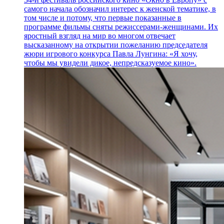
самого начала обозначил интерес к женской тематике, в
том числе и потому, что первые показанные в
программе фильмы сняты режиссерами-женщинами. Их
яростный взгляд на мир во многом отвечает
высказанному на открытии пожеланию председателя
жюри игрового конкурса Павла Лунгина: «Я хочу,
чтобы мы увидели дикое, непредсказуемое кино».