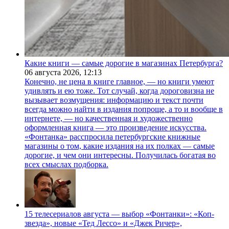
Какие книги — самые дорогие в магазинах Петербурга?
06 августа 2026,
12:13
Конечно, не цена в книге главное, — но книги умеют
удивлять и ею тоже. Тот случай, когда дороговизна не
вызывает возмущения: информацию и текст почти
всегда можно найти в издания попроще, а то и вообще в
интернете, — но качественная и художественно
оформленная книга — это произведение искусства.
«Фонтанка» расспросила петербургские книжные
магазины о том, какие издания на их полках — самые
дорогие, и чем они интересны. Получилась богатая во
всех смыслах подборка.
15 телесериалов августа — выбор «Фонтанки»: «Коп-
звезда», новые «Тед Лессо» и «Джек Ричер»,