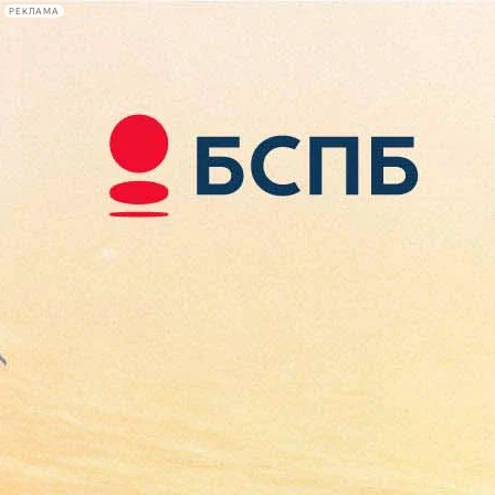
РЕКЛАМА
Афиша Plus
#телегид
Фонтанка.ру
Сегодня:
2026.08.09
09:38
Афиша Plus
кино
спектакли
выставки
концерты
лекции
книги
афиша плюс
новости
+