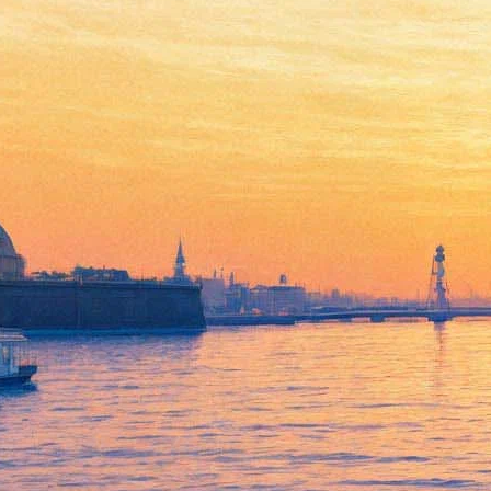
Открылся Лувр: билеты — в
один конец, у Моны Лизы —
собственная очередь
06 июля 2020,
19:08
Версия для печати
Главный художественный музей Франции, парижский Лувр, 6
июля одним из последних в стране открыл двери для
посетителей. Он был закрыт почти четыре месяца.
Новые правила посещения включают обязательное ношение
масок, ограничение числа гостей и билеты «в один конец» –
то есть идти по музею можно лишь в одном направлении.
Самый популярный экспонат Лувра — Мона Лиза — теперь
обзавелся собственной очередью: чтобы подойти к картине
близко, нужно отстоять лабиринт из ленточных ограждений