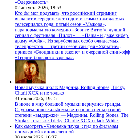
«Одержимость»
02 августа 2026,
18:53
Кто бы мог подумать, что российский стриминг
вывалит в середине лета одни из самых ожидаемых
телесериалов года: пятый сезон «Мажора»,
паранормальную комедию «Зовите Витю!», лучший
сериал с фестиваля «Пилот» — «Паша» и даже кибер-
драму «Фейк». Из зарубежных особо ожидаемых
телепроектов — третий сезон сай-фая «Укрытие»,
приквел «Блондинки в законе» и очередной спин-офф
«Теории большого взрыва».
Новая музыка июля: Мадонна, Rolling Stones, Tricky,
Charli XCX и не только
31 июля 2026,
19:15
В июле в мир большой музыки вернулись гранды.
Слушаем новые альбомы ветеранов сцены разной
степени «выдержки» — Мадонны, Rolling Stones, The
Strokes, а так же Tricky, Charlie XCX и Jack White.
Как смотреть «Человека-паука»: гид по фильмам
популярной киновселенной
30 июля 2026,
16:37