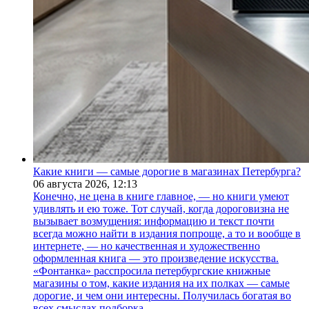
Какие книги — самые дорогие в магазинах Петербурга?
06 августа 2026,
12:13
Конечно, не цена в книге главное, — но книги умеют
удивлять и ею тоже. Тот случай, когда дороговизна не
вызывает возмущения: информацию и текст почти
всегда можно найти в издания попроще, а то и вообще в
интернете, — но качественная и художественно
оформленная книга — это произведение искусства.
«Фонтанка» расспросила петербургские книжные
магазины о том, какие издания на их полках — самые
дорогие, и чем они интересны. Получилась богатая во
всех смыслах подборка.