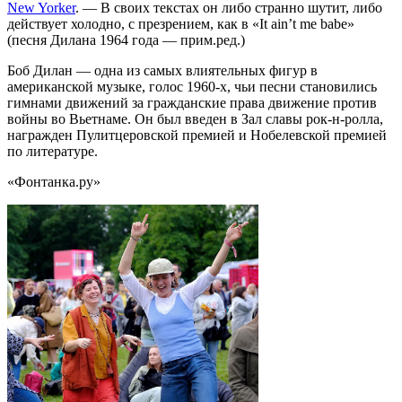
New Yorker
. — В своих текстах он либо странно шутит, либо
действует холодно, с презрением, как в «It ain’t me babe»
(песня Дилана 1964 года — прим.ред.)
Боб Дилан — одна из самых влиятельных фигур в
американской музыке, голос 1960-х, чьи песни становились
гимнами движений за гражданские права движение против
войны во Вьетнаме. Он был введен в Зал славы рок-н-ролла,
награжден Пулитцеровской премией и Нобелевской премией
по литературе.
«Фонтанка.ру»