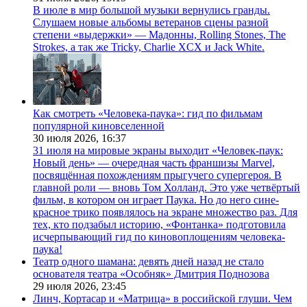
В июле в мир большой музыки вернулись гранды.
Слушаем новые альбомы ветеранов сцены разной
степени «выдержки» — Мадонны, Rolling Stones, The
Strokes, а так же Tricky, Charlie XCX и Jack White.
Как смотреть «Человека-паука»: гид по фильмам
популярной киновселенной
30 июля 2026,
16:37
31 июля на мировые экраны выходит «Человек-паук:
Новый день» — очередная часть франшизы Marvel,
посвящённая похождениям прыгучего супергероя. В
главной роли — вновь Том Холланд. Это уже четвёртый
фильм, в котором он играет Паука. Но до него сине-
красное трико появлялось на экране множество раз. Для
тех, кто подзабыл историю, «Фонтанка» подготовила
исчерпывающий гид по киновоплощениям человека-
паука!
Театр одного шамана: девять дней назад не стало
основателя театра «Особняк» Дмитрия Поднозова
29 июля 2026,
23:45
Линч, Кортасар и «Матрица» в российской глуши. Чем