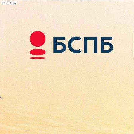
РЕКЛАМА
Афиша Plus
#телегид
Фонтанка.ру
Сегодня:
2026.08.07
08:14
Афиша Plus
кино
спектакли
выставки
концерты
лекции
книги
афиша плюс
новости
+