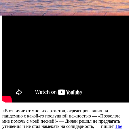
сборника появилась 19 июня в
социальных сетях
музыканта.
«В отличие от многих артистов, отреагировавших на
пандемию с какой-то послушной нежностью — «Позвольте
мне помочь с моей песней!» — Дилан решил не предлагать
утешения и не стал намекать на солидарность, — пишет
The