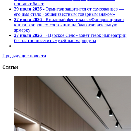
поставят балет
29 июля 2026
- Эрмитаж защитится от самозванцев —
его имя стало «общеизвестным товарным знаком»
27 июля 2026
- Книжный фестиваль «Фонарь» примет
книги в хорошем состоянии на благотворительную
ярмарку
27 июля 2026
- «Царское Село» зовет тезок императриц
бесплатно посетить музейные маршруты
Предыдущие новости
Статьи