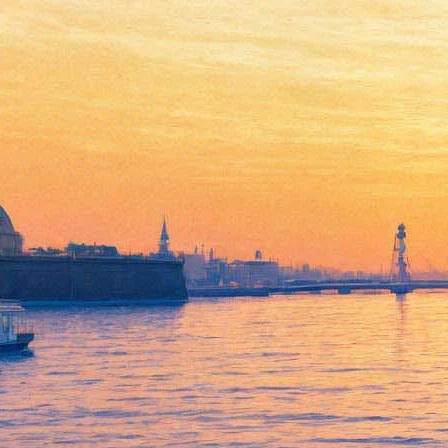
Нобелевский лауреат Боб
Дилан выпустил первый
оригинальный альбом за 8
лет
19 июня 2020,
15:39
Версия для печати
79-летний певец, музыкант, лауреат Нобелевской премии по
литературе, «Оскара» и 12 «Грэмми», Боб Дилан выпустил
мини-альбом своих новых песен. Со времени выхода
предыдущей оригинальной пластинки прошло восемь лет.
В новом альбоме, который называется Rough and Rowdy Ways,
— 10 записей, их можно прослушать на
YouTube или
приобрести на других платформах
. Информация о выходе