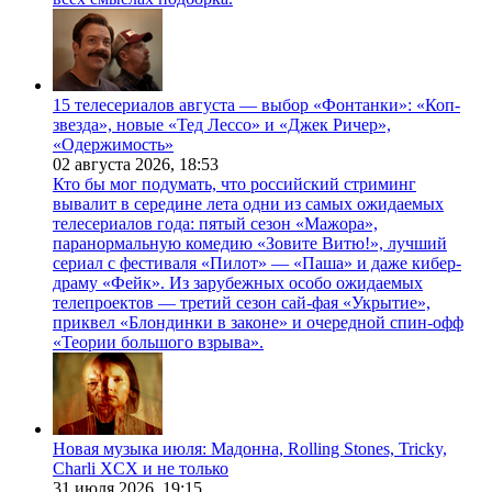
15 телесериалов августа — выбор «Фонтанки»: «Коп-
звезда», новые «Тед Лессо» и «Джек Ричер»,
«Одержимость»
02 августа 2026,
18:53
Кто бы мог подумать, что российский стриминг
вывалит в середине лета одни из самых ожидаемых
телесериалов года: пятый сезон «Мажора»,
паранормальную комедию «Зовите Витю!», лучший
сериал с фестиваля «Пилот» — «Паша» и даже кибер-
драму «Фейк». Из зарубежных особо ожидаемых
телепроектов — третий сезон сай-фая «Укрытие»,
приквел «Блондинки в законе» и очередной спин-офф
«Теории большого взрыва».
Новая музыка июля: Мадонна, Rolling Stones, Tricky,
Charli XCX и не только
31 июля 2026,
19:15