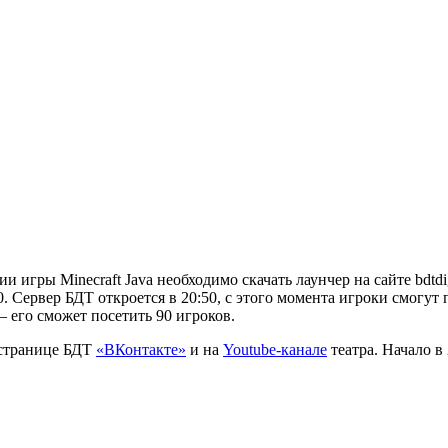
и игры Minecraft Java необходимо скачать лаунчер на сайте bdtdi
0. Сервер БДТ откроется в 20:50, с этого момента игроки смогут 
— его сможет посетить 90 игроков.
 странице БДТ
«ВКонтакте»
и на
Youtube-канале
театра. Начало в 