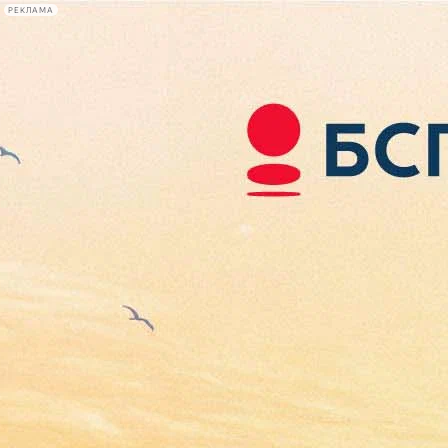
РЕКЛАМА
Афиша Plus
#телегид
Фонтанка.ру
Сегодня:
2026.08.08
11:40
Афиша Plus
кино
спектакли
выставки
концерты
лекции
книги
афиша плюс
новости
+