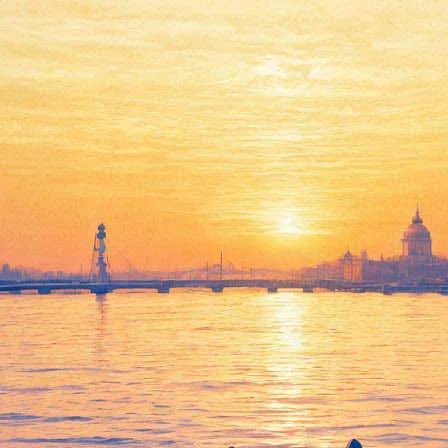
опия БДТ. В виртуальном театр
опия основного здания театра появилась в игровой вселенной Mi
й режиссер Эдгар Закарян.
 Максим Бравцов и Алексей Фурманов. Артисты БДТ вместе с бо
вой постановкой в серии Minecraft-спектаклей по мотивам прои
гроки и зрители получат возможность погулять по виртуальному
t под руководством архитектора Андрея Воронова.