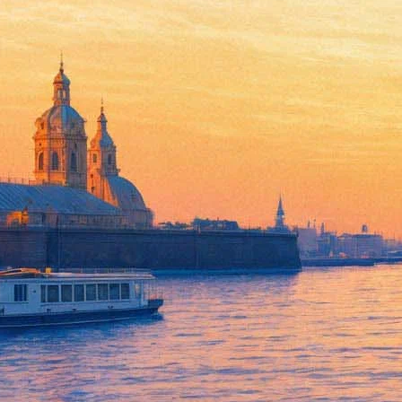
В игре Minecraft появилась к
спектакль в России
13 июня 2020,
17:00
Версия для печати
Большой драматический театр обзаведется еще одной сценой: к
сад» по мотивам пьесы Антона Чехова. Постановщик — молодо
В спектакле примут участие Ирина Патракова, Виктор Княжев,
своих персонажей. Спектакль продлится 15 минут и станет пер
Прежде чем прозвенит третий звонок и поднимется занавес, и
Фонтанке, 65 выстроили в игровой вселенной игроки Minecraf