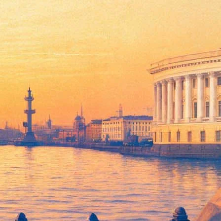
е покажут первый Minecraft-
necraft. Здесь 14 июня пройдет премьера спектакля «Вишневый
том-зомби будут в реальном времени играть и озвучивать
зведений из школьной программы.
 БДТ и увидеть его прославленные интерьеры. Копию здания на