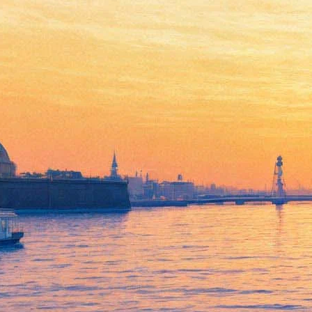
Эрмитаж начнет оживлять
свои картины по четвергам:
мистерии артистов разных
стран можно будет посетить
вживую
09 июня 2020,
13:35
Версия для печати
Эрмитаж дал старт новому международному проекту
«Флора», участниками которого станут писатели Татьяна
Толстая, Евгений Водолазкин, Ольга Седакова, авторы из
Великобритании, Австрии, Белоруссии, иранский режиссёр-
мультипликатор и другие. Всех их объединили режиссер