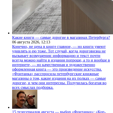
Какие книги — самые дорогие в магазинах Петербурга?
06 августа 2026,
12:13
Конечно, не цена в книге главное, — но книги умеют
удивлять и ею тоже. Тот случай, когда дороговизна не
вызывает возмущения: информацию и текст почти
всегда можно найти в издания попроще, а то и вообще в
интернете, — но качественная и художественно
оформленная книга — это произведение искусства.
«Фонтанка» расспросила петербургские книжные
магазины о том, какие издания на их полках — самые
дорогие, и чем они интересны. Получилась богатая во
всех смыслах подборка.
15 телесериалов августа — выбор «Фонтанки»: «Коп-