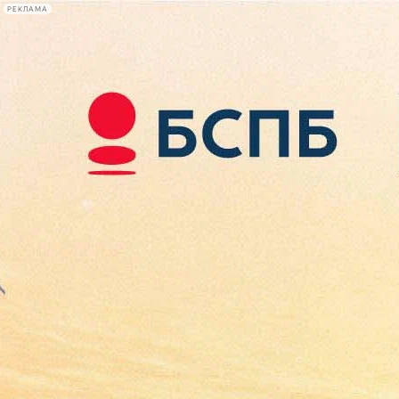
РЕКЛАМА
Афиша Plus
#телегид
Фонтанка.ру
Сегодня:
2026.08.08
12:28
Афиша Plus
кино
спектакли
выставки
концерты
лекции
книги
афиша плюс
новости
+