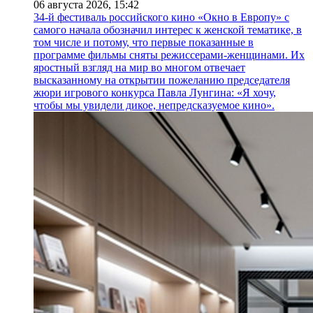
06 августа 2026,
15:42
34-й фестиваль российского кино «Окно в Европу» с
самого начала обозначил интерес к женской тематике, в
том числе и потому, что первые показанные в
программе фильмы сняты режиссерами-женщинами. Их
яростный взгляд на мир во многом отвечает
высказанному на открытии пожеланию председателя
жюри игрового конкурса Павла Лунгина: «Я хочу,
чтобы мы увидели дикое, непредсказуемое кино».