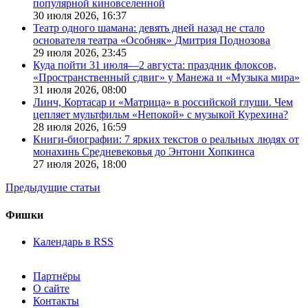
популярной киновселенной
30 июля 2026,
16:37
Театр одного шамана: девять дней назад не стало
основателя театра «Особняк» Дмитрия Поднозова
29 июля 2026,
23:45
Куда пойти 31 июля—2 августа: праздник флоксов,
«Пространственный сдвиг» у Манежа и «Музыка мира»
31 июля 2026,
08:00
Линч, Кортасар и «Матрица» в российской глуши. Чем
цепляет мультфильм «Непокой» с музыкой Курехина?
28 июля 2026,
16:59
Книги-биографии: 7 ярких текстов о реальных людях от
монахинь Средневековья до Энтони Хопкинса
27 июля 2026,
18:00
Предыдущие статьи
Фишки
Календарь в RSS
Партнёры
О сайте
Контакты