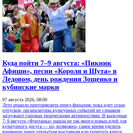
Куда пойти 7–9 августа: «Пикник
Афиши», песни «Короля и Шута» в
Ледовом, день рождения Зощенко и
кубинские марки
07 августа 2026, 08:00
Лето решило притормозить перед финалом: пока идет сезон
отпусков, организаторы культурных событий не слишком
загружают горожан творческими активностями. В выходные
7–9 августа «Фонтанка» нашла не так много новых идей для
культурного досуга — но, возможно, самое время уделить
внимание ранее открытым выставкам или почитать книги.