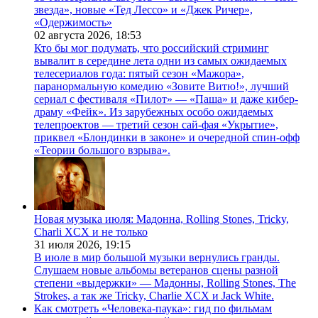
звезда», новые «Тед Лессо» и «Джек Ричер»,
«Одержимость»
02 августа 2026,
18:53
Кто бы мог подумать, что российский стриминг
вывалит в середине лета одни из самых ожидаемых
телесериалов года: пятый сезон «Мажора»,
паранормальную комедию «Зовите Витю!», лучший
сериал с фестиваля «Пилот» — «Паша» и даже кибер-
драму «Фейк». Из зарубежных особо ожидаемых
телепроектов — третий сезон сай-фая «Укрытие»,
приквел «Блондинки в законе» и очередной спин-офф
«Теории большого взрыва».
Новая музыка июля: Мадонна, Rolling Stones, Tricky,
Charli XCX и не только
31 июля 2026,
19:15
В июле в мир большой музыки вернулись гранды.
Слушаем новые альбомы ветеранов сцены разной
степени «выдержки» — Мадонны, Rolling Stones, The
Strokes, а так же Tricky, Charlie XCX и Jack White.
Как смотреть «Человека-паука»: гид по фильмам