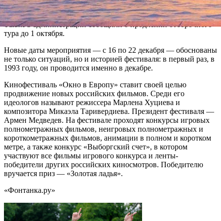
позади, вирус утихнет, а фильмы будут завершены».
Также в администрации сообщили о продлении отборочного
тура до 1 октября.
Новые даты мероприятия — с 16 по 22 декабря — обоснованы
не только ситуаций, но и историей фестиваля: в первый раз, в
1993 году, он проводится именно в декабре.
Кинофестиваль «Окно в Европу» ставит своей целью
продвижение новых российских фильмов. Среди его
идеологов называют режиссера Марлена Хуциева и
композитора Микаэла Таривердиева. Президент фестиваля —
Армен Медведев. На фестивале проходят конкурсы игровых
полнометражных фильмов, неигровых полнометражных и
короткометражных фильмов, анимации в полном и коротком
метре, а также конкурс «Выборгский счет», в котором
участвуют все фильмы игрового конкурса и ленты-
победители других российских киносмотров. Победителю
вручается приз — «Золотая ладья».
«Фонтанка.ру»