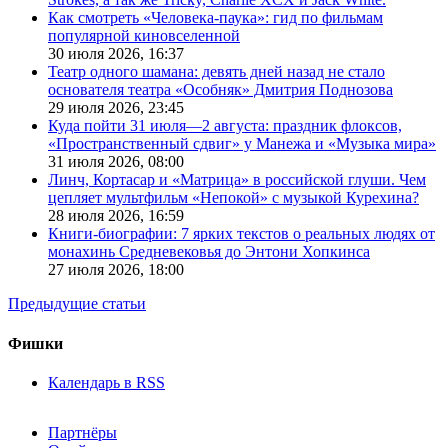
Как смотреть «Человека-паука»: гид по фильмам
популярной киновселенной
30 июля 2026,
16:37
Театр одного шамана: девять дней назад не стало
основателя театра «Особняк» Дмитрия Поднозова
29 июля 2026,
23:45
Куда пойти 31 июля—2 августа: праздник флоксов,
«Пространственный сдвиг» у Манежа и «Музыка мира»
31 июля 2026,
08:00
Линч, Кортасар и «Матрица» в российской глуши. Чем
цепляет мультфильм «Непокой» с музыкой Курехина?
28 июля 2026,
16:59
Книги-биографии: 7 ярких текстов о реальных людях от
монахинь Средневековья до Энтони Хопкинса
27 июля 2026,
18:00
Предыдущие статьи
Фишки
Календарь в RSS
Партнёры