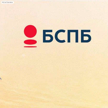
РЕКЛАМА
Афиша Plus
#телегид
Фонтанка.ру
Сегодня:
2026.08.08
07:30
Афиша Plus
кино
спектакли
выставки
концерты
лекции
книги
афиша плюс
новости
+