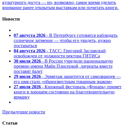
культурного досуга — но, возможно, самое время уделить
внимание ранее открытым выставкам или почитать книги.
Новости
07 августа 2026
- В Петербурге готовятся наблюдать
солнечное затмение — чтобы его увидеть, нужно
постараться
04 августа 2026
- ТАСС: Григорий Заславский
освобожден от должности ректора ГИТИСа
30 июля 2026
- В России учредили национальную
премию имени Майи Плисецкой, лауреаты вместе
поставят балет
29 июля 2026
- Эрмитаж защитится от самозванцев —
его имя стало «общеизвестным товарным знаком»
27 июля 2026
- Книжный фестиваль «Фонарь» примет
книги в хорошем состоянии на благотворительную
ярмарку
Предыдущие новости
Статьи