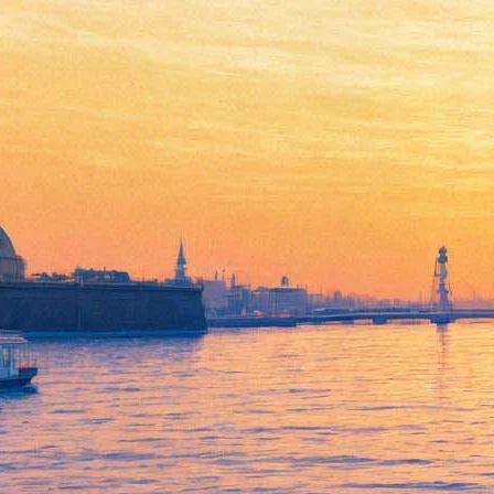
«Окно в Европу» «прорубят»
в декабре — выборгский
киносмотр проведут, когда
утихнет вирус
02 июня 2020,
13:40
Версия для печати
Фестиваль российского кино «Окно в Европу», традиционно
проходящий в Выборге летом, переносится на декабрь.
Информация об этом появилась 2 июня в г
руппе фестиваля.
«Из-за вынужденных карантинных мер и многие
кинокомпании не смогли вовремя завершить работу над
проектами, — аргументировали организаторы свое решение.
— Но к декабрю, мы надеемся, все невзгоды будут уже