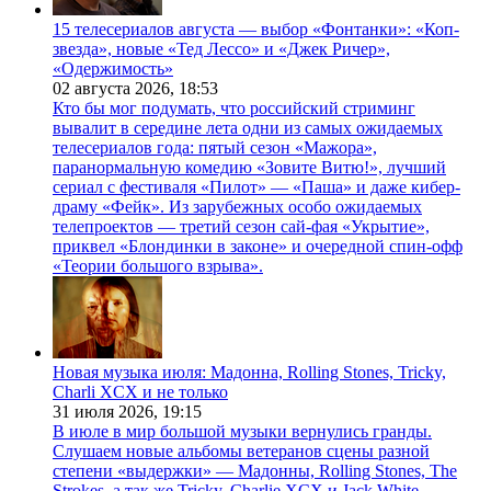
15 телесериалов августа — выбор «Фонтанки»: «Коп-
звезда», новые «Тед Лессо» и «Джек Ричер»,
«Одержимость»
02 августа 2026,
18:53
Кто бы мог подумать, что российский стриминг
вывалит в середине лета одни из самых ожидаемых
телесериалов года: пятый сезон «Мажора»,
паранормальную комедию «Зовите Витю!», лучший
сериал с фестиваля «Пилот» — «Паша» и даже кибер-
драму «Фейк». Из зарубежных особо ожидаемых
телепроектов — третий сезон сай-фая «Укрытие»,
приквел «Блондинки в законе» и очередной спин-офф
«Теории большого взрыва».
Новая музыка июля: Мадонна, Rolling Stones, Tricky,
Charli XCX и не только
31 июля 2026,
19:15
В июле в мир большой музыки вернулись гранды.
Слушаем новые альбомы ветеранов сцены разной
степени «выдержки» — Мадонны, Rolling Stones, The
Strokes, а так же Tricky, Charlie XCX и Jack White.