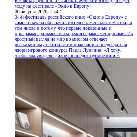
Беглянки, буллинг и Стасики: Женский взгляд диктует
моду на фестивале «Окно в Европу»
06 августа 2026,
15:42
34-й фестиваль российского кино «Окно в Европу» с
самого начала обозначил интерес к женской тематике, в
том числе и потому, что первые показанные в
программе фильмы сняты режиссерами-женщинами. Их
яростный взгляд на мир во многом отвечает
высказанному на открытии пожеланию председателя
жюри игрового конкурса Павла Лунгина: «Я хочу,
чтобы мы увидели дикое, непредсказуемое кино».