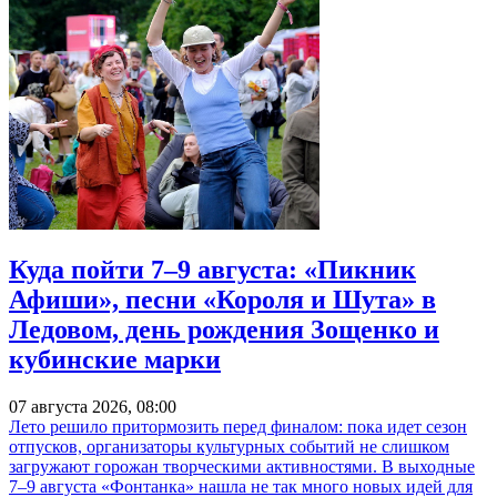
Куда пойти 7–9 августа: «Пикник
Афиши», песни «Короля и Шута» в
Ледовом, день рождения Зощенко и
кубинские марки
07 августа 2026, 08:00
Лето решило притормозить перед финалом: пока идет сезон
отпусков, организаторы культурных событий не слишком
загружают горожан творческими активностями. В выходные
7–9 августа «Фонтанка» нашла не так много новых идей для