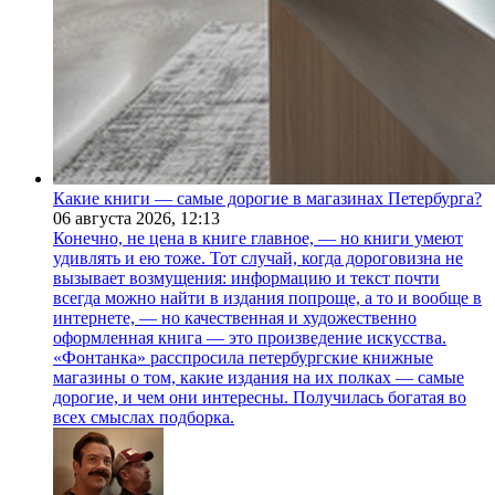
Какие книги — самые дорогие в магазинах Петербурга?
06 августа 2026,
12:13
Конечно, не цена в книге главное, — но книги умеют
удивлять и ею тоже. Тот случай, когда дороговизна не
вызывает возмущения: информацию и текст почти
всегда можно найти в издания попроще, а то и вообще в
интернете, — но качественная и художественно
оформленная книга — это произведение искусства.
«Фонтанка» расспросила петербургские книжные
магазины о том, какие издания на их полках — самые
дорогие, и чем они интересны. Получилась богатая во
всех смыслах подборка.