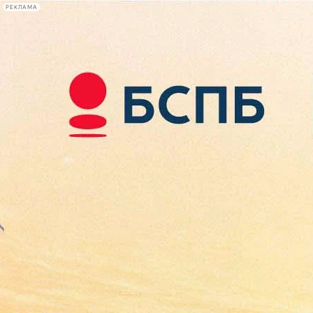
РЕКЛАМА
Афиша Plus
#телегид
Фонтанка.ру
Сегодня:
2026.08.10
11:37
Афиша Plus
кино
спектакли
выставки
концерты
лекции
книги
афиша плюс
новости
+