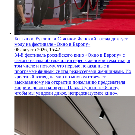
Беглянки, буллинг и Стасики: Женский взгляд диктует
моду на фестивале «Окно в Европу»
06 августа 2026,
15:42
34-й фестиваль российского кино «Окно в Европу» с
самого начала обозначил интерес к женской тематике, в
том числе и потому, что первые показанные в
программе фильмы сняты режиссерами-женщинами. Их
яростный взгляд на мир во многом отвечает
высказанному на открытии пожеланию председателя
жюри игрового конкурса Павла Лунгина: «Я хочу,
чтобы мы увидели дикое, непредсказуемое кино».