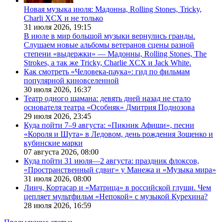
Новая музыка июля: Мадонна, Rolling Stones, Tricky,
Charli XCX и не только
31 июля 2026,
19:15
В июле в мир большой музыки вернулись гранды.
Слушаем новые альбомы ветеранов сцены разной
степени «выдержки» — Мадонны, Rolling Stones, The
Strokes, а так же Tricky, Charlie XCX и Jack White.
Как смотреть «Человека-паука»: гид по фильмам
популярной киновселенной
30 июля 2026,
16:37
Театр одного шамана: девять дней назад не стало
основателя театра «Особняк» Дмитрия Поднозова
29 июля 2026,
23:45
Куда пойти 7–9 августа: «Пикник Афиши», песни
«Короля и Шута» в Ледовом, день рождения Зощенко и
кубинские марки
07 августа 2026,
08:00
Куда пойти 31 июля—2 августа: праздник флоксов,
«Пространственный сдвиг» у Манежа и «Музыка мира»
31 июля 2026,
08:00
Линч, Кортасар и «Матрица» в российской глуши. Чем
цепляет мультфильм «Непокой» с музыкой Курехина?
28 июля 2026,
16:59