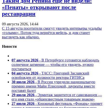
Таким дом Репина еще не видели:
«Пенаты» открывают после
реставрации
09 августа 2026, 14:44
С 15 августа посетители смогут увидеть интерьеры усадьбы
«голыми». Потом туда вернётся мебель, и дом станет
выглядеть как обычно.
Новости
07 августа 2026
- В Петербурге готовятся наблюдать
солнечное затмение — чтобы его увидеть, нужно
постараться
04 августа 2026
- ТАСС: Григорий Заславский
освобожден от должности ректора ГИТИСа
30 июля 2026
- В России учредили национальную
премию имени Майи Плисецкой, лауреаты вместе
поставят балет
29 июля 2026
- Эрмитаж защитится от самозванцев —
его имя стало «общеизвестным товарным знаком»
27 июля 2026
- Книжный фестиваль «Фонарь» примет
книги в хорошем состоянии на благотворительную