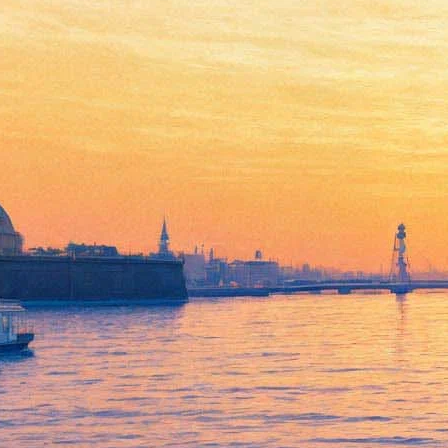
Анна Нетребко показала
розарий, маяки и фламинго
на своей террасе в центре
Вены
22 мая 2020,
15:40
Версия для печати
Оперная дива Анна Нетребко на самоизоляции время даром
не теряла — ее поклонники стали свидетелями того, как
певица трудится на малярных и садовых работах прямо в
самом сердце австрийской столицы. Терраса на крыше дома с
видом на главную достопримечательность Вены — собор
Святого Стефана — менялась на глазах у подписчиков.