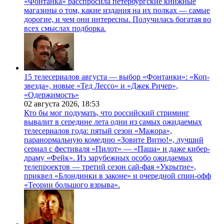
«Фонтанка» расспросила петербургские книжные
магазины о том, какие издания на их полках — самые
дорогие, и чем они интересны. Получилась богатая во
всех смыслах подборка.
15 телесериалов августа — выбор «Фонтанки»: «Коп-
звезда», новые «Тед Лессо» и «Джек Ричер»,
«Одержимость»
02 августа 2026,
18:53
Кто бы мог подумать, что российский стриминг
вывалит в середине лета одни из самых ожидаемых
телесериалов года: пятый сезон «Мажора»,
паранормальную комедию «Зовите Витю!», лучший
сериал с фестиваля «Пилот» — «Паша» и даже кибер-
драму «Фейк». Из зарубежных особо ожидаемых
телепроектов — третий сезон сай-фая «Укрытие»,
приквел «Блондинки в законе» и очередной спин-офф
«Теории большого взрыва».