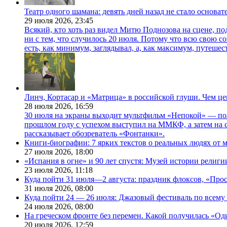
Театр одного шамана: девять дней назад не стало основа
29 июля 2026,
23:45
Всякий, кто хоть раз видел Митю Поднозова на сцене, по
ни с тем, что случилось 20 июля. Потому что всю свою 
есть, как минимум, заглядывал, а, как максимум, путешест
Линч, Кортасар и «Матрица» в российской глуши. Чем ц
28 июля 2026,
16:59
30 июля на экраны выходит мультфильм «Непокой» — по
прошлом году с успехом выступил на ММКФ, а затем на 
рассказывает обозреватель «Фонтанки».
Книги-биографии: 7 ярких текстов о реальных людях от
27 июля 2026,
18:00
«Испания в огне» и 90 лет спустя: Музей истории религ
23 июля 2026,
11:18
Куда пойти 31 июля—2 августа: праздник флоксов, «Про
31 июля 2026,
08:00
Куда пойти 24 — 26 июля: Джазовый фестиваль по всему
24 июля 2026,
08:00
На греческом фронте без перемен. Какой получилась «О
20 июля 2026,
12:59