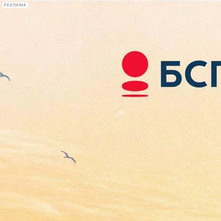
РЕКЛАМА
Афиша Plus
#телегид
Фонтанка.ру
Сегодня:
2026.08.06
02:26
Афиша Plus
кино
спектакли
выставки
концерты
лекции
книги
афиша плюс
новости
+