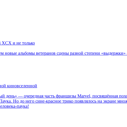
li XCX и не только
новые альбомы ветеранов сцены разной степени «выдержки» — Мад
рной киновселенной
ый день» — очередная часть франшизы Marvel, посвящённая пох
Паука. Но до него сине-красное трико появлялось на экране мно
еловека-паука!