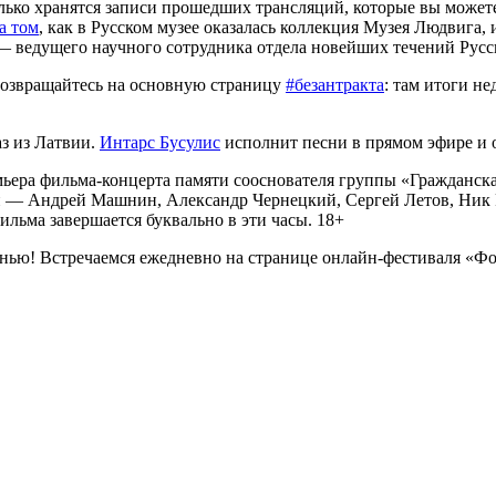
олько хранятся записи прошедших трансляций, которые вы можете
а том
, как в Русском музее оказалась коллекция Музея Людвига, 
 — ведущего научного сотрудника отдела новейших течений Рус
 возвращайтесь на основную страницу
#безантракта
: там итоги н
аз из Латвии.
Интарс Бусулис
исполнит песни в прямом эфире и о
емьера фильма-концерта памяти сооснователя группы «Гражданск
еги — Андрей Машнин, Александр Чернецкий, Сергей Летов, Ник 
ильма завершается буквально в эти часы. 18+
знью! Встречаемся ежедневно на странице онлайн-фестиваля «