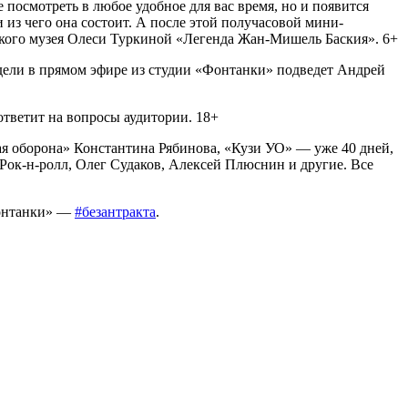
 посмотреть в любое удобное для вас время, но и появится
и из чего она состоит. А после этой получасовой мини-
ского музея Олеси Туркиной «Легенда Жан-Мишель Баския». 6+
едели в прямом эфире из студии «Фонтанки» подведет Андрей
тветит на вопросы аудитории. 18+
ая оборона» Константина Рябинова, «Кузи УО» — уже 40 дней,
Рок-н-ролл, Олег Судаков, Алексей Плюснин и другие. Все
Фонтанки» —
#безантракта
.