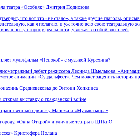
теля театра «Особняк» Дмитрия Поднозова
дтвердит, что вот это «не стало», а также другие глаголы, опи
сознательную, как я полагаю, и уж точно всю свою театральную 
вовал по ту сторону реальности, увлекая за собой зрителей.
епляет мультфильм «Непокой» с музыкой Курехина?
лнометражный дебют режиссера Леонида Шмелькова. «Анимацио
смотре анимации «Суздальфест». Чем может зацепить история п
 монахинь Средневековья до Энтони Хопкинса
ии открыл выставку о гражданской войне
странственный сдвиг» у Манежа и «Музыка мира»
 городу, «Окна Открой» и уличные театры в ЦПКиО
диссея» Кристофера Нолана