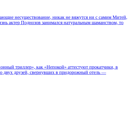
сывающие несуществование, никак не вяжутся ни с самим Митей,
жизнь актер Поднозов занимался натуральным шаманством, то
нный триллер», как «Непокой» аттестуют прокатчики, в
ро двух друзей, свернувших в придорожный отель —