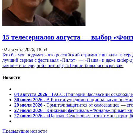
15 телесериалов августа — выбор «Фон
02 августа 2026, 18:53
Кто бы мог подумать, что российский стриминг вывалит в сер
лучший сериал с фестиваля «Пилот» — «Паша» и даже кибер-д
законе» и очередной спин-офф «Теории большого взрыва».
Новости
04 августа 2026
- ТАСС: Григорий Заславский освобожд
30 июля 2026
- В России учредили национальную премию
29 июля 2026
- Эрмитаж защитится от самозванцев — ег
27 июля 2026
- Книжный фестиваль «Фонарь» примет кни
27 июля 2026
- «Царское Село» зовет тезок императриц 
Предыдущие новости