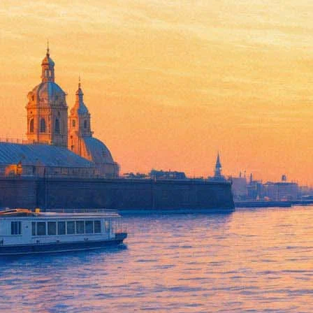
Сегодня в эфире #безантракт
Бусулис, концерт памяти соо
24 апреля 2020,
08:21
Версия для печати
Пятница — последний рывок перед уик-эндом. Перед двумя дня
странице онлайн-фестиваля «Фонтанки»
#безантракта
. 12+.
В 13.00 продолжим знакомство с экспозицией в Кутузовском 
археологические памятники конца IV – VI века. 6+
В 14.00 у нас впервые — авторская передача директора ГМЗ 