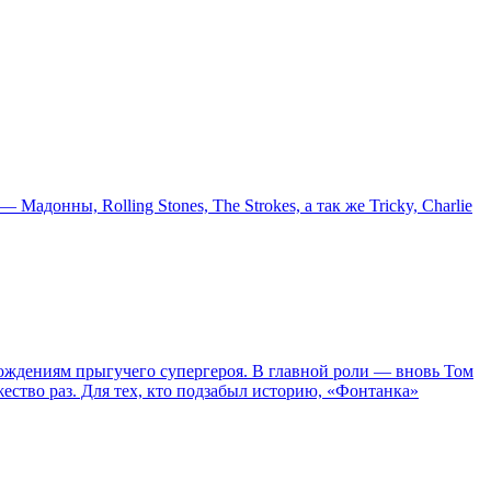
онны, Rolling Stones, The Strokes, а так же Tricky, Charlie
ождениям прыгучего супергероя. В главной роли — вновь Том
жество раз. Для тех, кто подзабыл историю, «Фонтанка»