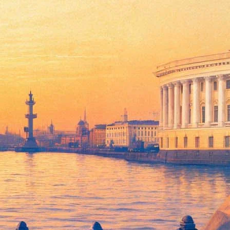
-Мишель Баския, Интарс
ны»
Санкт-Петербурга. Начало — 24 апреля в полдень на главной
не тема
, — Европа в эпоху Великого переселения народа и