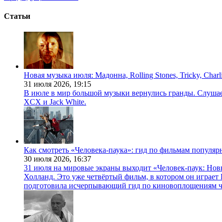
Статьи
Новая музыка июля: Мадонна, Rolling Stones, Tricky, Char
31 июля 2026,
19:15
В июле в мир большой музыки вернулись гранды. Слушаем 
XCX и Jack White.
Как смотреть «Человека-паука»: гид по фильмам популя
30 июля 2026,
16:37
31 июля на мировые экраны выходит «Человек-паук: Нов
Холланд. Это уже четвёртый фильм, в котором он играет 
подготовила исчерпывающий гид по киновоплощениям ч