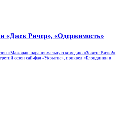
» и «Джек Ричер», «Одержимость»
 сезон «Мажора», паранормальную комедию «Зовите Витю!»,
ретий сезон сай-фая «Укрытие», приквел «Блондинки в