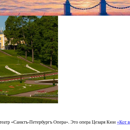
л театр «Санктъ-Петербургъ Опера». Это опера Цезаря Кюи
«Кот в