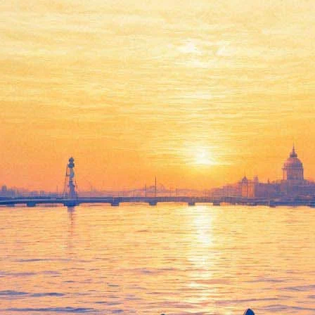
а: опера «Кот в сапогах», Жан
снователя «Гражданской оборо
ми без тренировок уделим полчаса занятию от Федерации бокса 
коридоре Государственного Эрмитажа. Напомним,
начатая накану
«Петергоф» Елены Кальницкой «О Петергофе — субъективно». 6+