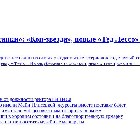
танки»: «Коп-звезда», новые «Тед Лессо
едине лета одни из самых ожидаемых телесериалов года: пятый
раму «Фейк». Из зарубежных особо ожидаемых телепроектов — т
ен от должности ректора ГИТИСа
 имени Майи Плисецкой, лауреаты вместе поставят балет
о имя стало «общеизвестным товарным знаком»
ги в хорошем состоянии на благотворительную ярмарку
бесплатно посетить музейные маршруты