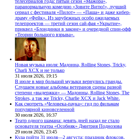
телесериалов года: пятый сезон «Мажора»,
паранормальную комедию «Зовите Витю!», лучший
сериал с фестиваля «Пилот» — «Паша» и даже кибер-
драму «Фейк». Из зарубежных особо ожидаемых
телепроектов — третий сезон сай-фая «Укрытие»,
приквел «Блондинки в законе» и очередной спин-офф
«Теории большого взрыва».
Новая музыка июля: Мадонна, Rolling Stones, Tricky,
Charli XCX и не только
31 июля 2026,
19:15
В июле в мир большой музыки вернулись гранды.
Слушаем новые альбомы ветеранов сцены разной
степени «выдержки» — Мадонны, Rolling Stones, The
Strokes, а так же Tricky, Charlie XCX и Jack White.
Как смотреть «Человека-паука»: гид по фильмам
популярной киновселенной
30 июля 2026,
16:37
Театр одного шамана: девять дней назад не стало
основателя театра «Особняк» Дмитрия Поднозова
29 июля 2026,
23:45
Куда пойти 31 июля—2 августа: праздник флоксов,