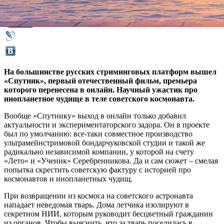
23 апреля 2020,
14:34
Версия для печати
На большинстве русских стриминговых платформ вышел
«Спутник», первый отечественный фильм, премьера
которого перенесена в онлайн. Научный ужастик про
инопланетное чудище в теле советского космонавта.
Вообще «Спутнику» выход в онлайн только добавил
актуальности и экспериментаторского задора. Он в проекте
был по умолчанию: все-таки совместное производство
ультрамейнстримовой бондарчуковской студии и такой же
радикально независимой компании, у которой на счету
«Лето» и «Ученик» Серебренникова. Да и сам сюжет – смелая
попытка скрестить советскую фактуру с историей про
космонавтов и инопланетных чудищ.
При возвращении из космоса на советского астронавта
нападает неведомая тварь. Дома летчика изолируют в
секретном НИИ, которым руководит бесцветный гражданин
из органов. Чтобы выяснить, что за тварь поселилась в