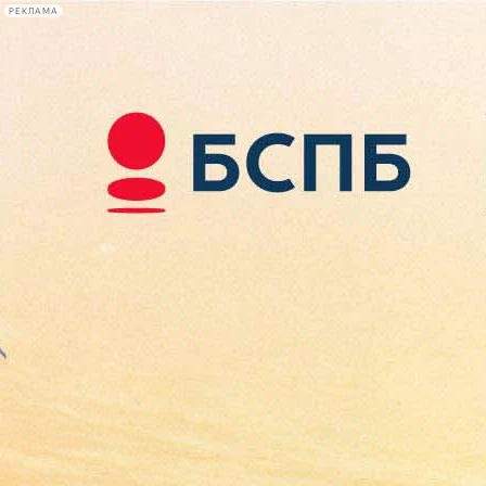
РЕКЛАМА
Афиша Plus
#телегид
Фонтанка.ру
Сегодня:
2026.08.09
14:36
Афиша Plus
кино
спектакли
выставки
концерты
лекции
книги
афиша плюс
новости
+