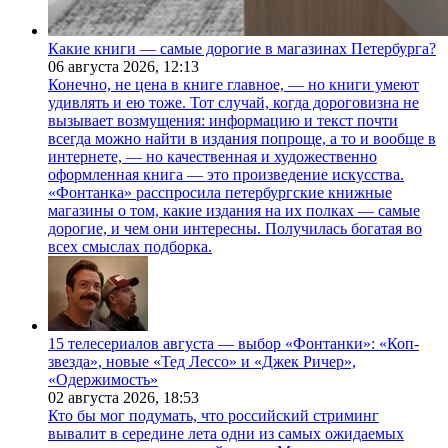
Какие книги — самые дорогие в магазинах Петербурга?
06 августа 2026,
12:13
Конечно, не цена в книге главное, — но книги умеют
удивлять и ею тоже. Тот случай, когда дороговизна не
вызывает возмущения: информацию и текст почти
всегда можно найти в издания попроще, а то и вообще в
интернете, — но качественная и художественно
оформленная книга — это произведение искусства.
«Фонтанка» расспросила петербургские книжные
магазины о том, какие издания на их полках — самые
дорогие, и чем они интересны. Получилась богатая во
всех смыслах подборка.
15 телесериалов августа — выбор «Фонтанки»: «Коп-
звезда», новые «Тед Лессо» и «Джек Ричер»,
«Одержимость»
02 августа 2026,
18:53
Кто бы мог подумать, что российский стриминг
вывалит в середине лета одни из самых ожидаемых