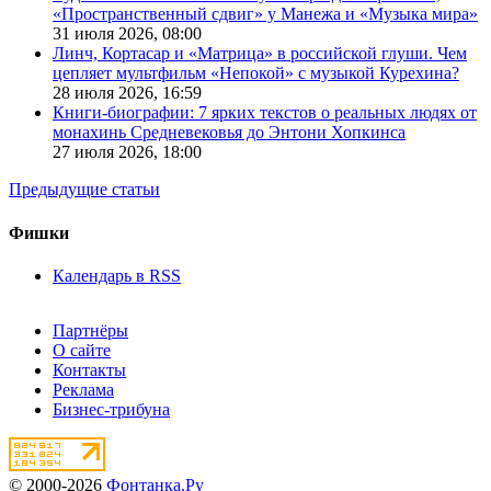
«Пространственный сдвиг» у Манежа и «Музыка мира»
31 июля 2026,
08:00
Линч, Кортасар и «Матрица» в российской глуши. Чем
цепляет мультфильм «Непокой» с музыкой Курехина?
28 июля 2026,
16:59
Книги-биографии: 7 ярких текстов о реальных людях от
монахинь Средневековья до Энтони Хопкинса
27 июля 2026,
18:00
Предыдущие статьи
Фишки
Календарь в RSS
Партнёры
О сайте
Контакты
Реклама
Бизнес-трибуна
© 2000-2026
Фонтанка.Ру