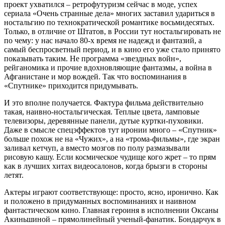
проект ухватился – ретрофутуризм сейчас в моде, успех
сериала «Очень странные дела» многих заставил удариться в
ностальгию по технократической романтике восьмидесятых.
Только, в отличие от Штатов, в России тут ностальгировать не
по чему: у нас начало 80-х время не надежд и фантазий, а
самый беспросветный период, и в кино его уже стало принято
показывать таким. Не программа «звездных войн»,
рейганомика и прочие вдохновляющие фантазмы, а война в
Афганистане и мор вождей. Так что воспоминания в
«Спутнике» приходится придумывать.
И это вполне получается. Фактура фильма действительно
такая, наивно-ностальгическая. Теплые цвета, ламповые
телевизоры, деревянные панели, дутые куртки-пуховики.
Даже в смысле спецэффектов тут иронии много – «Спутник»
больше похож не на «Чужих», а на «трома-фильмы», где экран
заливал кетчуп, а вместо мозгов по полу размазывали
рисовую кашу. Если космическое чудище кого жрет – то прям
как в лучших хитах видеосалонов, когда брызги в стороны
летят.
Актеры играют соответствующе: просто, ясно, иронично. Как
и положено в придуманных воспоминаниях и наивном
фантастическом кино. Главная героиня в исполнении Оксаны
Акиньшиной – прямолинейный ученый-фанатик. Бондарчук в