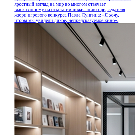
яростный взгляд на мир во многом отвечает
высказанному на открытии пожеланию председателя
жюри игрового конкурса Павла Лунгина: «Я хочу,
чтобы мы увидели дикое, непредсказуемое кино».