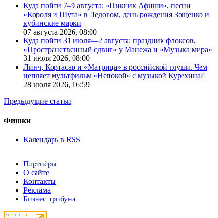
Куда пойти 7–9 августа: «Пикник Афиши», песни
«Короля и Шута» в Ледовом, день рождения Зощенко и
кубинские марки
07 августа 2026,
08:00
Куда пойти 31 июля—2 августа: праздник флоксов,
«Пространственный сдвиг» у Манежа и «Музыка мира»
31 июля 2026,
08:00
Линч, Кортасар и «Матрица» в российской глуши. Чем
цепляет мультфильм «Непокой» с музыкой Курехина?
28 июля 2026,
16:59
Предыдущие статьи
Фишки
Календарь в RSS
Партнёры
О сайте
Контакты
Реклама
Бизнес-трибуна