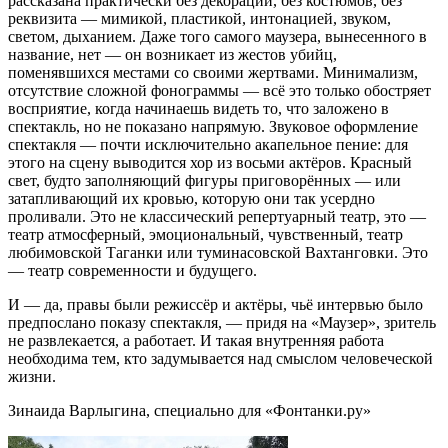
рассказана практически без декораций, без костюмов, без
реквизита — мимикой, пластикой, интонацией, звуком,
светом, дыханием. Даже того самого маузера, вынесенного в
название, нет — он возникает из жестов убийц,
поменявшихся местами со своими жертвами. Минимализм,
отсутствие сложной фонограммы — всё это только обостряет
восприятие, когда начинаешь видеть то, что заложено в
спектакль, но не показано напрямую. Звуковое оформление
спектакля — почти исключительно акапельное пение: для
этого на сцену выводится хор из восьми актёров. Красный
свет, будто заполняющий фигуры приговорённых — или
затапливающий их кровью, которую они так усердно
проливали. Это не классический репертуарный театр, это —
театр атмосферный, эмоциональный, чувственный, театр
любимовской Таганки или туминасовской Вахтанговки. Это
— театр современности и будущего.
И — да, правы были режиссёр и актёры, чьё интервью было
предпослано показу спектакля, — придя на «Маузер», зритель
не развлекается, а работает. И такая внутренняя работа
необходима тем, кто задумывается над смыслом человеческой
жизни.
Зинаида Варлыгина, специально для «Фонтанки.ру»