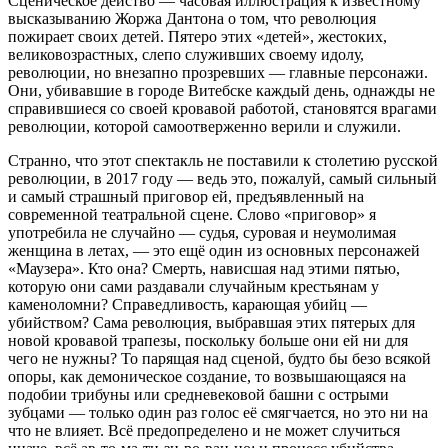
Сценическое действо — часовая иллюстрация к известному
высказыванию Жоржа Дантона о том, что революция
пожирает своих детей. Пятеро этих «детей», жестоких,
великовозрастных, слепо служивших своему идолу,
революции, но внезапно прозревших — главные персонажи.
Они, убивавшие в городе Витебске каждый день, однажды не
справившиеся со своей кровавой работой, становятся врагами
революции, которой самоотверженно верили и служили.
Странно, что этот спектакль не поставили к столетию русской
революции, в 2017 году — ведь это, пожалуй, самый сильный
и самый страшный приговор ей, предъявленный на
современной театральной сцене. Слово «приговор» я
употребила не случайно — судья, суровая и неумолимая
женщина в летах, — это ещё один из основных персонажей
«Маузера». Кто она? Смерть, нависшая над этими пятью,
которую они сами раздавали случайным крестьянам у
каменоломни? Справедливость, карающая убийц —
убийством? Сама революция, выбравшая этих пятерых для
новой кровавой трапезы, поскольку больше они ей ни для
чего не нужны? То парящая над сценой, будто бы безо всякой
опоры, как демоническое создание, то возвышающаяся на
подобии трибуны или средневековой башни с острыми
зубцами — только один раз голос её смягчается, но это ни на
что не влияет. Всё предопределено и не может случиться