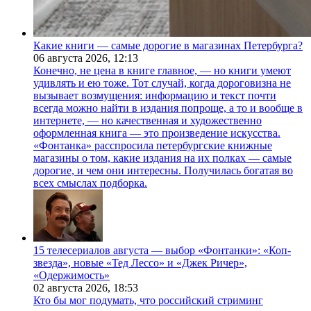
Какие книги — самые дорогие в магазинах Петербурга?
06 августа 2026,
12:13
Конечно, не цена в книге главное, — но книги умеют
удивлять и ею тоже. Тот случай, когда дороговизна не
вызывает возмущения: информацию и текст почти
всегда можно найти в издания попроще, а то и вообще в
интернете, — но качественная и художественно
оформленная книга — это произведение искусства.
«Фонтанка» расспросила петербургские книжные
магазины о том, какие издания на их полках — самые
дорогие, и чем они интересны. Получилась богатая во
всех смыслах подборка.
15 телесериалов августа — выбор «Фонтанки»: «Коп-
звезда», новые «Тед Лессо» и «Джек Ричер»,
«Одержимость»
02 августа 2026,
18:53
Кто бы мог подумать, что российский стриминг