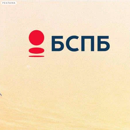
РЕКЛАМА
Афиша Plus
#телегид
Фонтанка.ру
Сегодня:
2026.08.10
11:36
Афиша Plus
кино
спектакли
выставки
концерты
лекции
книги
афиша плюс
новости
+