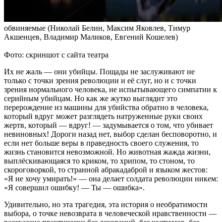
обвиняемые (Николай Белин, Максим Яковлев, Тимур
Акшенцев, Владимир Маликов, Евгений Кошелев)
Фото: скриншот с сайта театра
Их не жаль — они убийцы. Пощады не заслуживают не
только с точки зрения революции и её слуг, но и с точки
зрения нормального человека, не испытывающего симпатии к
серийным убийцам. Но как же жутко выглядит это
перерождение из машины для убийства обратно в человека,
который вдруг может разглядеть натруженные руки своих
жертв, который — вдруг! — задумывается о том, что убивает
невиновных! Дороги назад нет, выбор сделан бесповоротно, и
если нет больше веры в праведность своего служения, то
жизнь становится невозможной. Но животная жажда жизни,
выплёскивающаяся то криком, то хрипом, то стоном, то
скороговоркой, то странной абракадаброй и языком жестов:
«Я не хочу умирать!» — она делает солдата революции никем:
«Я совершил ошибку! — Ты — ошибка».
Удивительно, но эта трагедия, эта история о необратимости
выбора, о точке невозврата в человеческой нравственности —