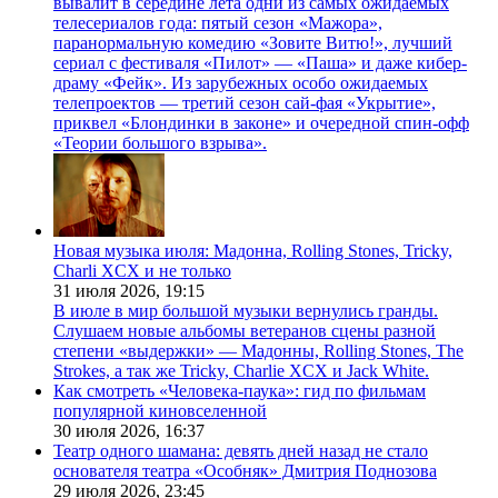
вывалит в середине лета одни из самых ожидаемых
телесериалов года: пятый сезон «Мажора»,
паранормальную комедию «Зовите Витю!», лучший
сериал с фестиваля «Пилот» — «Паша» и даже кибер-
драму «Фейк». Из зарубежных особо ожидаемых
телепроектов — третий сезон сай-фая «Укрытие»,
приквел «Блондинки в законе» и очередной спин-офф
«Теории большого взрыва».
Новая музыка июля: Мадонна, Rolling Stones, Tricky,
Charli XCX и не только
31 июля 2026,
19:15
В июле в мир большой музыки вернулись гранды.
Слушаем новые альбомы ветеранов сцены разной
степени «выдержки» — Мадонны, Rolling Stones, The
Strokes, а так же Tricky, Charlie XCX и Jack White.
Как смотреть «Человека-паука»: гид по фильмам
популярной киновселенной
30 июля 2026,
16:37
Театр одного шамана: девять дней назад не стало
основателя театра «Особняк» Дмитрия Поднозова
29 июля 2026,
23:45