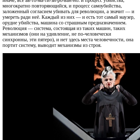
иначе, всё ав-то-ма-ти-зи-ро-ван-но: и процесс убийства,
многократно повторяющийся, и процесс самоубийства,
заложенный согласием убивать для революции, а значит — и
умереть ради неё. Каждый из них — и есть тот самый маузер,
орудие убийства, машина со страшным предназначением.
Революция — система, состоящая из таких машин, таких
механизмов (они на удивление, не по-человечески
синхронны, эти пятеро), и нет здесь места человечности, она
портит систему, выводит механизмы из строя.