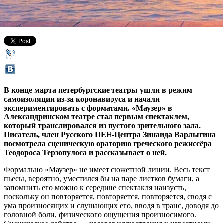
18 апреля 2020,
17:40
Версия для печати
В конце марта петербургские театры ушли в режим
самоизоляции из-за коронавируса и начали
экспериментировать с форматами. «Маузер» в
Александринском театре стал первым спектаклем,
который транслировался из пустого зрительного зала.
Писатель, член Русского ПЕН-Центра Зинаида Варлыгина
посмотрела сценическую ораторию греческого режиссёра
Теодороса Терзопулоса и рассказывает о ней.
Формально «Маузер» не имеет сюжетной линии. Весь текст
пьесы, вероятно, уместился бы на паре листков бумаги, а
запомнить его можно к середине спектакля наизусть,
поскольку он повторяется, повторяется, повторяется, сводя с
ума произносящих и слушающих его, вводя в транс, доводя до
головной боли, физического ощущения произносимого.