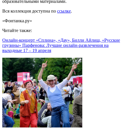
образовательными материалами.
Вся коллекция доступна по
ссылке
.
«Фонтанка.ру»
Читайте также:
Онлайн-концерт «Сплина», «Дау», Билли Айлиш, «Русские
грузины» Парфенова: Лучшие онлайн-развлечения на
выходные 17 – 19 апреля