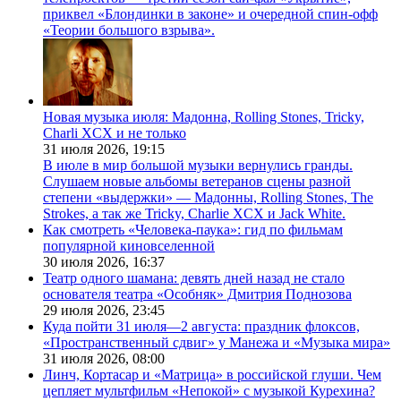
приквел «Блондинки в законе» и очередной спин-офф
«Теории большого взрыва».
Новая музыка июля: Мадонна, Rolling Stones, Tricky,
Charli XCX и не только
31 июля 2026,
19:15
В июле в мир большой музыки вернулись гранды.
Слушаем новые альбомы ветеранов сцены разной
степени «выдержки» — Мадонны, Rolling Stones, The
Strokes, а так же Tricky, Charlie XCX и Jack White.
Как смотреть «Человека-паука»: гид по фильмам
популярной киновселенной
30 июля 2026,
16:37
Театр одного шамана: девять дней назад не стало
основателя театра «Особняк» Дмитрия Поднозова
29 июля 2026,
23:45
Куда пойти 31 июля—2 августа: праздник флоксов,
«Пространственный сдвиг» у Манежа и «Музыка мира»
31 июля 2026,
08:00
Линч, Кортасар и «Матрица» в российской глуши. Чем
цепляет мультфильм «Непокой» с музыкой Курехина?