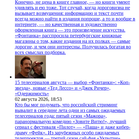
Конечно, не цена в книге главное, — но книги умеют
удивлять и ею тоже. Тот случай, когда дороговизна не
вызывает возмущения: информацию и текст почти
всегда можно найти в издания попроще, а то и вообще в
интернете, — но качественная и художественно
оформленная книга — это произведение искусства.
«Фонтанка» расспросила петербургские книжные
магазины о том, какие издания на их полках — самые
дорогие, и чем они интересны. Получилась богатая во
всех смыслах подборка.
15 телесериалов августа — выбор «Фонтанки»: «Коп-
звезда», новые «Тед Лессо» и «Джек Ричер»,
«Одержимость»
02 августа 2026,
18:53
Кто бы мог подумать, что российский стриминг
вывалит в середине лета одни из самых ожидаемых
телесериалов года: пятый сезон «Мажора»,
паранормальную комедию «Зовите Витю!», лучший
сериал с фестиваля «Пилот» — «Паша» и даже кибер-
драму «Фейк». Из зарубежных особо ожидаемых
телепроектов — третий сезон сай-фая «Укрытие»,