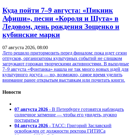
Куда пойти 7–9 августа: «Пикник
Афиши», песни «Короля и Шута» в
Ледовом, день рождения Зощенко и
кубинские марки
07 августа 2026, 08:00
Лето решило притормозить перед финалом: пока идет сезон
отпусков, организаторы культурных событий не слишком
загружают горожан творческими активностями. В выходные
7–9 августа «Фонтанка» нашла не так много новых идей для
культурного досуга — но, возможно, самое время уделить
внимание ранее открытым выставкам или почитать книги.
Новости
07 августа 2026
- В Петербурге готовятся наблюдать
солнечное затмение — чтобы его увидеть, нужно
постараться
04 августа 2026
- ТАСС: Григорий Заславский
освобожден от должности ректора ГИТИСа