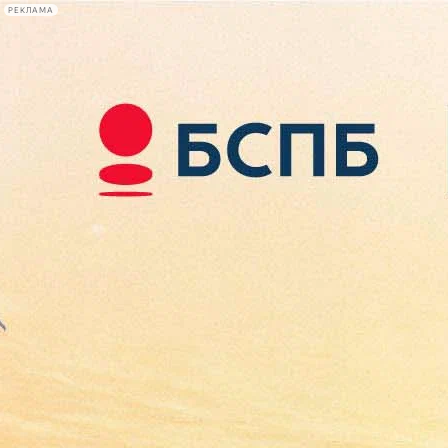
РЕКЛАМА
Афиша Plus
#телегид
Фонтанка.ру
Сегодня:
2026.08.08
14:55
Афиша Plus
кино
спектакли
выставки
концерты
лекции
книги
афиша плюс
новости
+