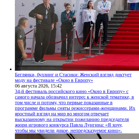
Беглянки, буллинг и Стасики: Женский взгляд диктует
моду на фестивале «Окно в Европу»
06 августа 2026,
15:42
34-й фестиваль российского кино «Окно в Европу» с
самого начала обозначил интерес к женской тематике, в
том числе и потому, что первые показанные в
программе фильмы сняты режиссерами-женщинами. Их
яростный взгляд на мир во многом отвечает
высказанному на открытии пожеланию председателя
жюри игрового конкурса Павла Лунгина: «Я хочу,
чтобы мы увидели дикое, непредсказуемое кино».