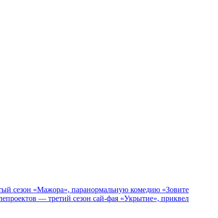
пятый сезон «Мажора», паранормальную комедию «Зовите
епроектов — третий сезон сай-фая «Укрытие», приквел