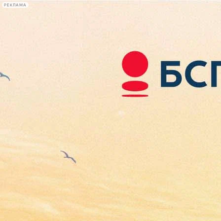
РЕКЛАМА
Афиша Plus
#телегид
Фонтанка.ру
Сегодня:
2026.08.06
13:29
Афиша Plus
кино
спектакли
выставки
концерты
лекции
книги
афиша плюс
новости
+