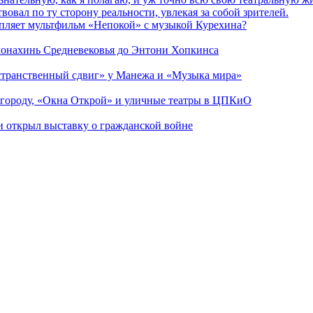
вовал по ту сторону реальности, увлекая за собой зрителей.
епляет мультфильм «Непокой» с музыкой Курехина?
 монахинь Средневековья до Энтони Хопкинса
странственный сдвиг» у Манежа и «Музыка мира»
 городу, «Окна Открой» и уличные театры в ЦПКиО
ии открыл выставку о гражданской войне