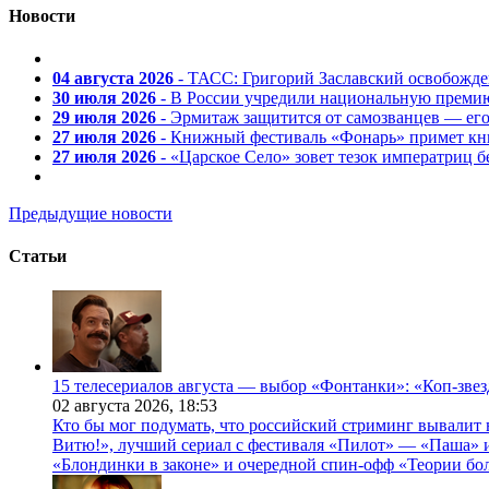
Новости
04 августа 2026
- ТАСС: Григорий Заславский освобожд
30 июля 2026
- В России учредили национальную премию
29 июля 2026
- Эрмитаж защитится от самозванцев — ег
27 июля 2026
- Книжный фестиваль «Фонарь» примет кни
27 июля 2026
- «Царское Село» зовет тезок императриц 
Предыдущие новости
Статьи
15 телесериалов августа — выбор «Фонтанки»: «Коп-зве
02 августа 2026,
18:53
Кто бы мог подумать, что российский стриминг вывалит 
Витю!», лучший сериал с фестиваля «Пилот» — «Паша» и
«Блондинки в законе» и очередной спин-офф «Теории бо