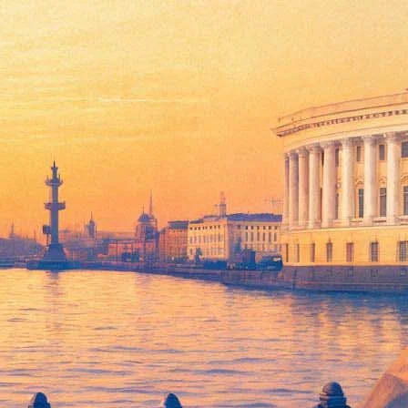
нки» #минусвирус
 жизни людей в эти трудные дни, и стать виртуальными
ий Шевчук, Андрей Макаревич, Алексей Кортнев, «Запрещенные
u
. Ведущий марафона — известный журналист и комментатор