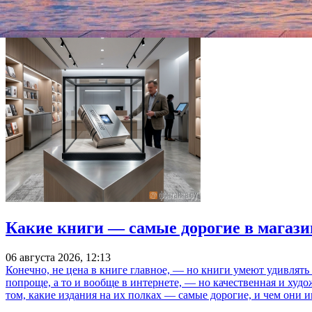
«Фонтанка.ру»
Какие книги — самые дорогие в магази
06 августа 2026, 12:13
Конечно, не цена в книге главное, — но книги умеют удивлять
попроще, а то и вообще в интернете, — но качественная и ху
том, какие издания на их полках — самые дорогие, и чем они и