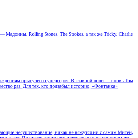
онны, Rolling Stones, The Strokes, а так же Tricky, Charlie
ождениям прыгучего супергероя. В главной роли — вновь Том
жество раз. Для тех, кто подзабыл историю, «Фонтанка»
сывающие несуществование, никак не вяжутся ни с самим Митей,
жизнь актер Поднозов занимался натуральным шаманством, то