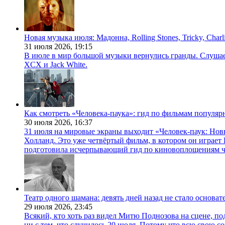
Новая музыка июля: Мадонна, Rolling Stones, Tricky, Char
31 июля 2026,
19:15
В июле в мир большой музыки вернулись гранды. Слушаем 
XCX и Jack White.
Как смотреть «Человека-паука»: гид по фильмам популя
30 июля 2026,
16:37
31 июля на мировые экраны выходит «Человек-паук: Нов
Холланд. Это уже четвёртый фильм, в котором он играет 
подготовила исчерпывающий гид по киновоплощениям ч
Театр одного шамана: девять дней назад не стало основа
29 июля 2026,
23:45
Всякий, кто хоть раз видел Митю Поднозова на сцене, по
ни с тем, что случилось 20 июля. Потому что всю свою 