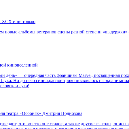
li XCX и не только
новые альбомы ветеранов сцены разной степени «выдержки» — Мад
рной киновселенной
ый день» — очередная часть франшизы Marvel, посвящённая пох
Паука. Но до него сине-красное трико появлялось на экране мно
еловека-паука!
теля театра «Особняк» Дмитрия Поднозова
дтвердит, что вот это «не стало», а также другие глаголы, опи
сознательную, как я полагаю, и уж точно всю свою театральную 