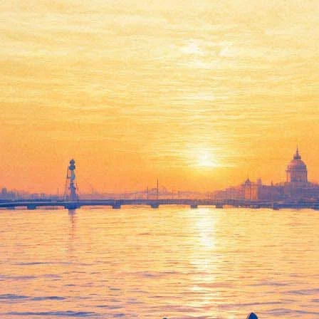
приглашает на марафон «Фонта
уржцам с предложением поддержать врачей города, борющихся за
одит «Фонтанка.ру»
оют музыканты и группы, песен которых ждет вся страна, — Юр
егодняночью», «Зимавсегда» и многие другие.
тесь с нами до ночи на сайте проекта #безантракта
tv.fontanka.r