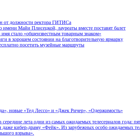
ен от должности ректора ГИТИСа
 имени Майи Плисецкой, лауреаты вместе поставят балет
о имя стало «общеизвестным товарным знаком»
ги в хорошем состоянии на благотворительную ярмарку
бесплатно посетить музейные маршруты
зда», новые «Тед Лессо» и «Джек Ричер», «Одержимость»
в середине лета одни из самых ожидаемых телесериалов года: 
 даже кибер-драму «Фейк». Из зарубежных особо ожидаемых тел
льшого взрыва».