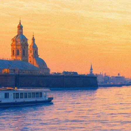
Актриса Татьяна Колганова 
11 апреля 2020,
10:43
Версия для печати
Актриса театра и кино Татьяна Колганова обратилась к петерб
гостями марафона в их поддержку #минусвирус, который пров
[Изображение недоступно]
13 апреля слова благодарности за работу врачей скажут и сп
барабанщики», Гиги Дедаламазишвили («Мгзавреби»), НОМ, «С
Подключайтесь к марафону в полдень понедельника — и оставай
Федор Погорелов. (18+)