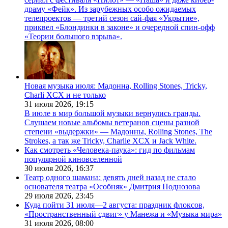
драму «Фейк». Из зарубежных особо ожидаемых
телепроектов — третий сезон сай-фая «Укрытие»,
приквел «Блондинки в законе» и очередной спин-офф
«Теории большого взрыва».
Новая музыка июля: Мадонна, Rolling Stones, Tricky,
Charli XCX и не только
31 июля 2026,
19:15
В июле в мир большой музыки вернулись гранды.
Слушаем новые альбомы ветеранов сцены разной
степени «выдержки» — Мадонны, Rolling Stones, The
Strokes, а так же Tricky, Charlie XCX и Jack White.
Как смотреть «Человека-паука»: гид по фильмам
популярной киновселенной
30 июля 2026,
16:37
Театр одного шамана: девять дней назад не стало
основателя театра «Особняк» Дмитрия Поднозова
29 июля 2026,
23:45
Куда пойти 31 июля—2 августа: праздник флоксов,
«Пространственный сдвиг» у Манежа и «Музыка мира»
31 июля 2026,
08:00