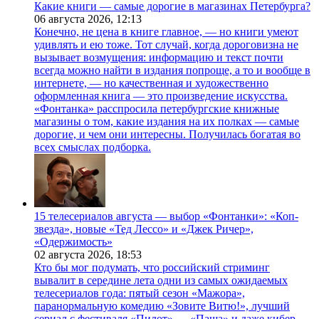
Какие книги — самые дорогие в магазинах Петербурга?
06 августа 2026,
12:13
Конечно, не цена в книге главное, — но книги умеют
удивлять и ею тоже. Тот случай, когда дороговизна не
вызывает возмущения: информацию и текст почти
всегда можно найти в издания попроще, а то и вообще в
интернете, — но качественная и художественно
оформленная книга — это произведение искусства.
«Фонтанка» расспросила петербургские книжные
магазины о том, какие издания на их полках — самые
дорогие, и чем они интересны. Получилась богатая во
всех смыслах подборка.
15 телесериалов августа — выбор «Фонтанки»: «Коп-
звезда», новые «Тед Лессо» и «Джек Ричер»,
«Одержимость»
02 августа 2026,
18:53
Кто бы мог подумать, что российский стриминг
вывалит в середине лета одни из самых ожидаемых
телесериалов года: пятый сезон «Мажора»,
паранормальную комедию «Зовите Витю!», лучший
сериал с фестиваля «Пилот» — «Паша» и даже кибер-