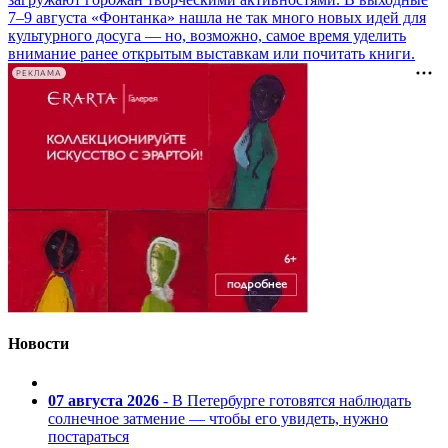
7–9 августа «Фонтанка» нашла не так много новых идей для
культурного досуга — но, возможно, самое время уделить
внимание ранее открытым выставкам или почитать книги.
РЕКЛАМА
Новости
07 августа 2026
- В Петербурге готовятся наблюдать
солнечное затмение — чтобы его увидеть, нужно
постараться