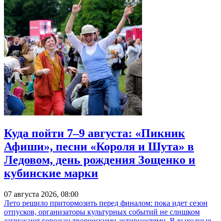
Куда пойти 7–9 августа: «Пикник
Афиши», песни «Короля и Шута» в
Ледовом, день рождения Зощенко и
кубинские марки
07 августа 2026, 08:00
Лето решило притормозить перед финалом: пока идет сезон
отпусков, организаторы культурных событий не слишком
загружают горожан творческими активностями. В выходные