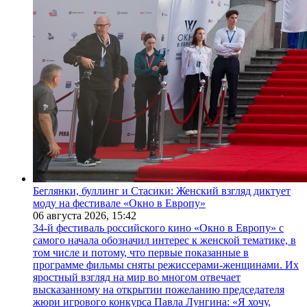
Беглянки, буллинг и Стасики: Женский взгляд диктует
моду на фестивале «Окно в Европу»
06 августа 2026,
15:42
34-й фестиваль российского кино «Окно в Европу» с
самого начала обозначил интерес к женской тематике, в
том числе и потому, что первые показанные в
программе фильмы сняты режиссерами-женщинами. Их
яростный взгляд на мир во многом отвечает
высказанному на открытии пожеланию председателя
жюри игрового конкурса Павла Лунгина: «Я хочу,