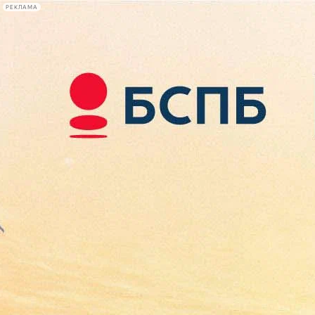
РЕКЛАМА
Афиша Plus
#телегид
Фонтанка.ру
Сегодня:
2026.08.09
12:09
Афиша Plus
кино
спектакли
выставки
концерты
лекции
книги
афиша плюс
новости
+