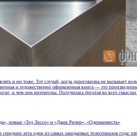
влять и ею тоже. Тот случай, когда дороговизна не вызывает в
ственная и художественно оформленная книга — это произведени
огие, и чем они интересны. Получилась богатая во всех смыслах
зда», новые «Тед Лессо» и «Джек Ричер», «Одержимость»
в середине лета одни из самых ожидаемых телесериалов года: 