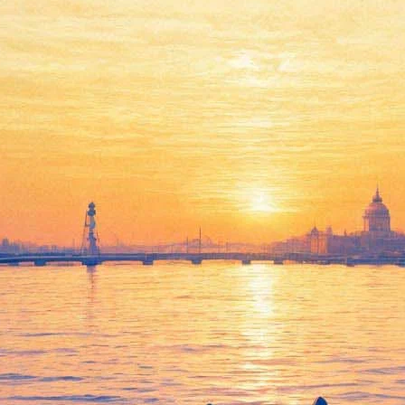
о июля
— 8 апреля в соцсетях объявила о том, что представлений не б
 правительства по борьбе с коронавирусом. Обладателям билетов
усства. Цифровые архивы театра по-прежнему будут доступны ау
щему сезону. Его презентация планировалась 26 апреля в самом 
 версии расписания будущего сезона.