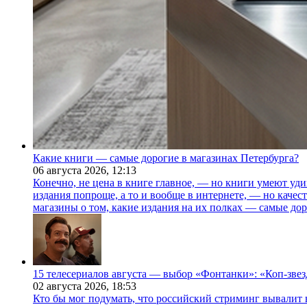
Какие книги — самые дорогие в магазинах Петербурга?
06 августа 2026,
12:13
Конечно, не цена в книге главное, — но книги умеют уди
издания попроще, а то и вообще в интернете, — но каче
магазины о том, какие издания на их полках — самые дор
15 телесериалов августа — выбор «Фонтанки»: «Коп-зве
02 августа 2026,
18:53
Кто бы мог подумать, что российский стриминг вывалит 