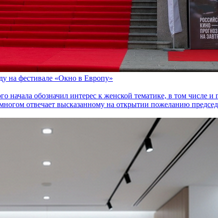
оду на фестивале «Окно в Европу»
го начала обозначил интерес к женской тематике, в том числе 
многом отвечает высказанному на открытии пожеланию председа