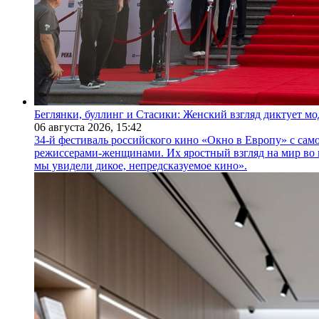
Беглянки, буллинг и Стасики: Женский взгляд диктует м
06 августа 2026,
15:42
34-й фестиваль российского кино «Окно в Европу» с само
режиссерами-женщинами. Их яростный взгляд на мир во 
мы увидели дикое, непредсказуемое кино».