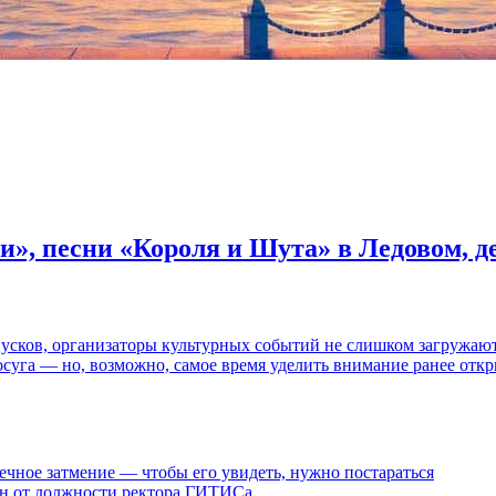
и», песни «Короля и Шута» в Ледовом, 
пусков, организаторы культурных событий не слишком загружаю
осуга — но, возможно, самое время уделить внимание ранее отк
ечное затмение — чтобы его увидеть, нужно постараться
ен от должности ректора ГИТИСа