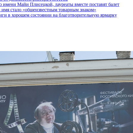
 имени Майи Плисецкой, лауреаты вместе поставят балет
о имя стало «общеизвестным товарным знаком»
ги в хорошем состоянии на благотворительную ярмарку