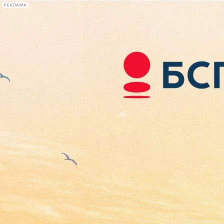
РЕКЛАМА
Афиша Plus
#телегид
Фонтанка.ру
Сегодня:
2026.08.08
13:47
Афиша Plus
кино
спектакли
выставки
концерты
лекции
книги
афиша плюс
новости
+