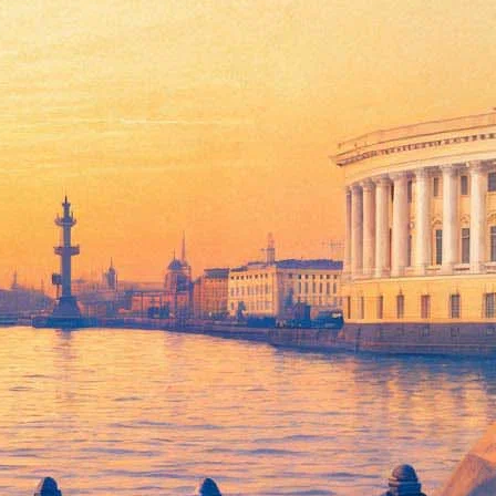
удет до 30 июня. Как уточнили в театре, решение продлить
 пообещали в ближайшее время рассказать, как их сдать.
дитории всего мира — оперы и балеты показывают ежевечерне и
театре, однако пройдет в телеформате в праймтайм с участием