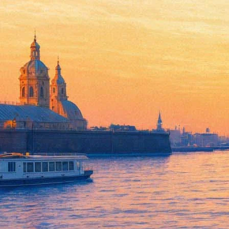
Венская опера не откроется д
08 апреля 2020,
19:36
Версия для печати
Один из ведущих музыкальных театров Европы — Венская опера 
период отмены спектаклей было связано с мерами австрийского
Тем не менее, город Моцарта и Шуберта не останется без иск
бесплатно на
платформе
.
Также театр 6 апреля объявил о начале приготовлений к следую
артистов. Театр анонсировал возможность предзаказа печатной
«Фонтанка.ру»