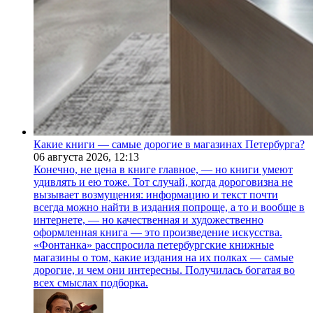
Какие книги — самые дорогие в магазинах Петербурга?
06 августа 2026,
12:13
Конечно, не цена в книге главное, — но книги умеют
удивлять и ею тоже. Тот случай, когда дороговизна не
вызывает возмущения: информацию и текст почти
всегда можно найти в издания попроще, а то и вообще в
интернете, — но качественная и художественно
оформленная книга — это произведение искусства.
«Фонтанка» расспросила петербургские книжные
магазины о том, какие издания на их полках — самые
дорогие, и чем они интересны. Получилась богатая во
всех смыслах подборка.