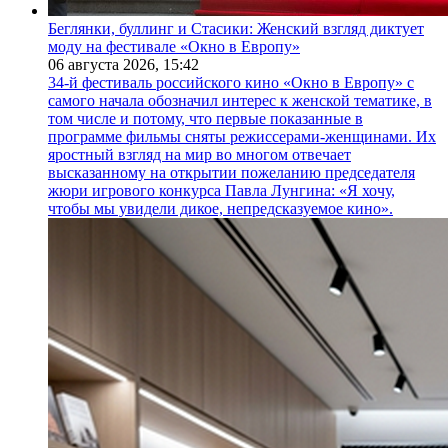
Беглянки, буллинг и Стасики: Женский взгляд диктует
моду на фестивале «Окно в Европу»
06 августа 2026,
15:42
34-й фестиваль российского кино «Окно в Европу» с
самого начала обозначил интерес к женской тематике, в
том числе и потому, что первые показанные в
программе фильмы сняты режиссерами-женщинами. Их
яростный взгляд на мир во многом отвечает
высказанному на открытии пожеланию председателя
жюри игрового конкурса Павла Лунгина: «Я хочу,
чтобы мы увидели дикое, непредсказуемое кино».