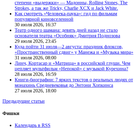
степени «выдержки» — Мадонны, Rolling Stones, The
Strokes, а так же Tricky, Charlie XCX и Jack White.
Как смотреть «Человека-паука»: гид по фильмам
популярной киновселенной
30 июля 2026,
16:37
Театр одного шамана: девять дней назад не стало
основателя театра «Особняк» Дмитрия Поднозова
29 июля 2026,
23:45
Куда пойти 31 июля—2 августа: праздник флоксов,
«Пространственный сдвиг» у Манежа и «Музыка мира»
31 июля 2026,
08:00
Линч, Кортасар и «Матрица» в российской глуши. Чем
цепляет мультфильм «Непокой» с музыкой Курехина?
28 июля 2026,
16:59
Книги-биографии: 7 ярких текстов о реальных людях от
монахинь Средневековья до Энтони Хопкинса
27 июля 2026,
18:00
Предыдущие статьи
Фишки
Календарь в RSS