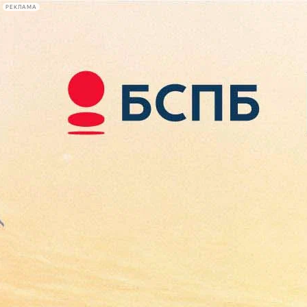
РЕКЛАМА
Афиша Plus
#телегид
Фонтанка.ру
Сегодня:
2026.08.09
13:12
Афиша Plus
кино
спектакли
выставки
концерты
лекции
книги
афиша плюс
новости
+