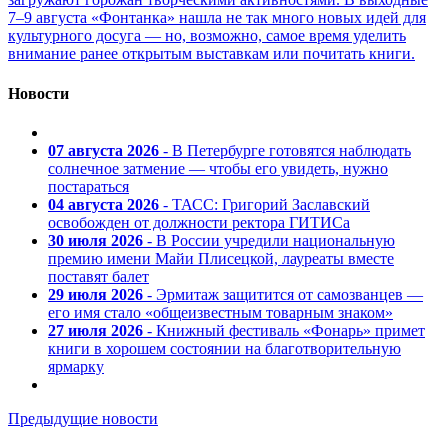
7–9 августа «Фонтанка» нашла не так много новых идей для
культурного досуга — но, возможно, самое время уделить
внимание ранее открытым выставкам или почитать книги.
Новости
07 августа 2026
- В Петербурге готовятся наблюдать
солнечное затмение — чтобы его увидеть, нужно
постараться
04 августа 2026
- ТАСС: Григорий Заславский
освобожден от должности ректора ГИТИСа
30 июля 2026
- В России учредили национальную
премию имени Майи Плисецкой, лауреаты вместе
поставят балет
29 июля 2026
- Эрмитаж защитится от самозванцев —
его имя стало «общеизвестным товарным знаком»
27 июля 2026
- Книжный фестиваль «Фонарь» примет
книги в хорошем состоянии на благотворительную
ярмарку
Предыдущие новости