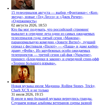
15 телесериалов августа — выбор «Фонтанки»: «Коп-
звезда», новые «Тед Лессо» и «Джек Ричер»,
«Одержимость»
02 августа 2026,
18:53
Кто бы мог подумать, что российский стриминг
вывалит в середине лета одни из самых ожидаемых
телесериалов года: пятый сезон «Мажора»,
паранормальную комедию «Зовите Витю!», лучший
сериал с фестиваля «Пилот» — «Паша» и даже кибер-
драму «Фейк». Из зарубежных особо ожидаемых
телепроектов — третий сезон сай-фая «Укрытие»,
приквел «Блондинки в законе» и очередной спин-офф
«Теории большого взрыва».
Новая музыка июля: Мадонна, Rolling Stones, Tricky,
Charli XCX и не только
31 июля 2026,
19:15
В июле в мир большой музыки вернулись гранды.
Слушаем новые альбомы ветеранов сцены разной