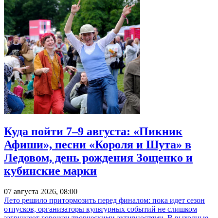
Куда пойти 7–9 августа: «Пикник
Афиши», песни «Короля и Шута» в
Ледовом, день рождения Зощенко и
кубинские марки
07 августа 2026, 08:00
Лето решило притормозить перед финалом: пока идет сезон
отпусков, организаторы культурных событий не слишком
загружают горожан творческими активностями. В выходные