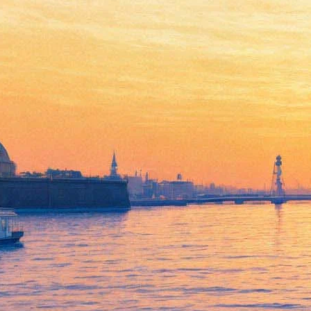
«Находятся в состоянии
полного шваха». Книжные и
издательства просят
поддержки у правительства,
им помогает Сокуров
05 апреля 2020,
21:47
Версия для печати
Кинорежиссёр и член президентского совета по правам
человека Александр Сокуров подписал
петицию
в поддержку
российского книжного бизнеса. Её он направил премьер-
министру Михаилу Мишустину и первому замруководителя
администрации президента Сергею Кириенко с примечанием: